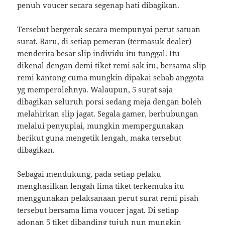
penuh voucer secara segenap hati dibagikan.
Tersebut bergerak secara mempunyai perut satuan
surat. Baru, di setiap pemeran (termasuk dealer)
menderita besar slip individu itu tunggal. Itu
dikenal dengan demi tiket remi sak itu, bersama slip
remi kantong cuma mungkin dipakai sebab anggota
yg memperolehnya. Walaupun, 5 surat saja
dibagikan seluruh porsi sedang meja dengan boleh
melahirkan slip jagat. Segala gamer, berhubungan
melalui penyuplai, mungkin mempergunakan
berikut guna mengetik lengah, maka tersebut
dibagikan.
Sebagai mendukung, pada setiap pelaku
menghasilkan lengah lima tiket terkemuka itu
menggunakan pelaksanaan perut surat remi pisah
tersebut bersama lima voucer jagat. Di setiap
adonan 5 tiket dibanding tujuh nun mungkin