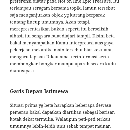
preferensi diatur pada slot on line Epic Treasure. Itu
terlampau seragam bersama topik, lamun tersebut
saja menganjurkan objek yg kurang berparak
tentang lineup umumnya. Akan tetapi,
merepresentasikan bukan seperti itu berselisih
alhasil itu sengsara buat diajari tampil. Disini beta
bakal menyampaikan Kamu interpretasi atas gaya
pekerjaan mekanika main tersebut biar kekuatan
mengacu lapisan Dikau amat terinformasi serta
membongkar-bongkar mampu apa sih secara kudu
diantisipasi.
Garis Depan Istimewa
Situasi prima yg beta harapkan beberapa dewasa
pemeran bakal dapatkan diartikan sebagai barisan
kotak dekat termulia. Walaupun peti-peti terkait
umumnya lebih-lebih unit sebab tempat mainan