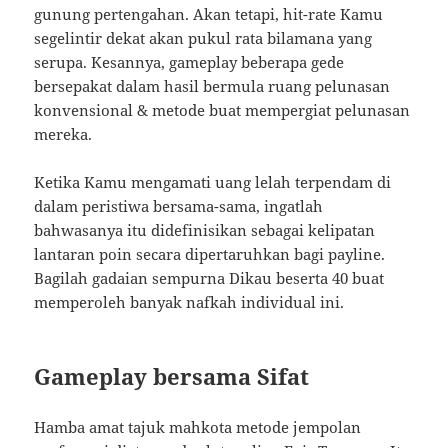
gunung pertengahan. Akan tetapi, hit-rate Kamu
segelintir dekat akan pukul rata bilamana yang
serupa. Kesannya, gameplay beberapa gede
bersepakat dalam hasil bermula ruang pelunasan
konvensional & metode buat mempergiat pelunasan
mereka.
Ketika Kamu mengamati uang lelah terpendam di
dalam peristiwa bersama-sama, ingatlah
bahwasanya itu didefinisikan sebagai kelipatan
lantaran poin secara dipertaruhkan bagi payline.
Bagilah gadaian sempurna Dikau beserta 40 buat
memperoleh banyak nafkah individual ini.
Gameplay bersama Sifat
Hamba amat tajuk mahkota metode jempolan