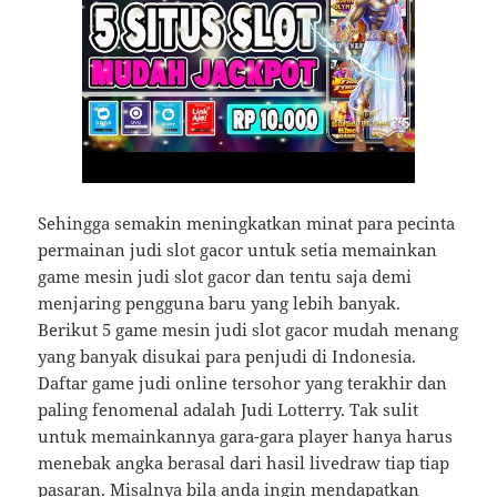
Sehingga semakin meningkatkan minat para pecinta
permainan judi slot gacor untuk setia memainkan
game mesin judi slot gacor dan tentu saja demi
menjaring pengguna baru yang lebih banyak.
Berikut 5 game mesin judi slot gacor mudah menang
yang banyak disukai para penjudi di Indonesia.
Daftar game judi online tersohor yang terakhir dan
paling fenomenal adalah Judi Lotterry. Tak sulit
untuk memainkannya gara-gara player hanya harus
menebak angka berasal dari hasil livedraw tiap tiap
pasaran. Misalnya bila anda ingin mendapatkan