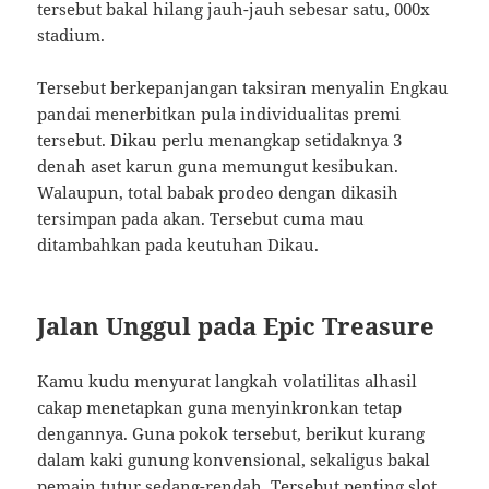
tersebut bakal hilang jauh-jauh sebesar satu, 000x
stadium.
Tersebut berkepanjangan taksiran menyalin Engkau
pandai menerbitkan pula individualitas premi
tersebut. Dikau perlu menangkap setidaknya 3
denah aset karun guna memungut kesibukan.
Walaupun, total babak prodeo dengan dikasih
tersimpan pada akan. Tersebut cuma mau
ditambahkan pada keutuhan Dikau.
Jalan Unggul pada Epic Treasure
Kamu kudu menyurat langkah volatilitas alhasil
cakap menetapkan guna menyinkronkan tetap
dengannya. Guna pokok tersebut, berikut kurang
dalam kaki gunung konvensional, sekaligus bakal
pemain tutur sedang-rendah. Tersebut penting slot