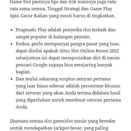
Game Slot pastinya tips dan trik mainnya juga rata-
rata sama semua, Tinggal Strategi dan Game Play
Spin Gacor Kalian yang musti harus di tingkatkan.
Pragmatic Play adalah penyedia slot terbaik dan
sangat populer di kalangan pemain.
Kedua, perlu mempunyai pangsa pasar yang luas,
dapat dinilai apakah Situs Slot Online Resmi 2022
selanjutnya ini dapat memposisikan diri di mesin
pencari Google supaya bisa menjaring banyak
bagian.
Dan mulai sekarang surplus setoran pertama
yang luar biasa sebesar adalah persentase khusus
dari setoran yang akan Anda terima didalam hasil
yang diperlukan untuk membuat setoran pertama
Anda.
Diantara semua slot game/slot mesin yang beredar
untuk mendapatkan jackpot besar, yang paling