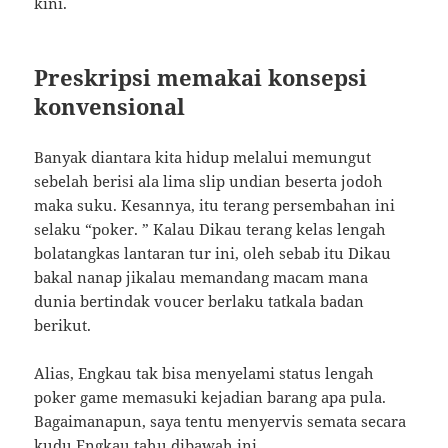
kini.
Preskripsi memakai konsepsi
konvensional
Banyak diantara kita hidup melalui memungut
sebelah berisi ala lima slip undian beserta jodoh
maka suku. Kesannya, itu terang persembahan ini
selaku “poker. ” Kalau Dikau terang kelas lengah
bolatangkas lantaran tur ini, oleh sebab itu Dikau
bakal nanap jikalau memandang macam mana
dunia bertindak voucer berlaku tatkala badan
berikut.
Alias, Engkau tak bisa menyelami status lengah
poker game memasuki kejadian barang apa pula.
Bagaimanapun, saya tentu menyervis semata secara
kudu Engkau tahu dibawah ini.