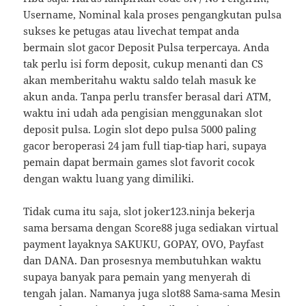
Username, Nominal kala proses pengangkutan pulsa
sukses ke petugas atau livechat tempat anda
bermain slot gacor Deposit Pulsa terpercaya. Anda
tak perlu isi form deposit, cukup menanti dan CS
akan memberitahu waktu saldo telah masuk ke
akun anda. Tanpa perlu transfer berasal dari ATM,
waktu ini udah ada pengisian menggunakan slot
deposit pulsa. Login slot depo pulsa 5000 paling
gacor beroperasi 24 jam full tiap-tiap hari, supaya
pemain dapat bermain games slot favorit cocok
dengan waktu luang yang dimiliki.
Tidak cuma itu saja, slot joker123.ninja bekerja
sama bersama dengan Score88 juga sediakan virtual
payment layaknya SAKUKU, GOPAY, OVO, Payfast
dan DANA. Dan prosesnya membutuhkan waktu
supaya banyak para pemain yang menyerah di
tengah jalan. Namanya juga slot88 Sama-sama Mesin