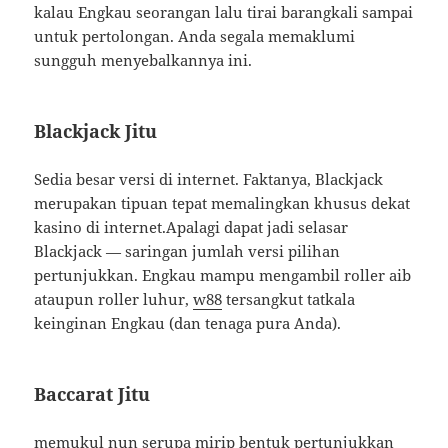
kalau Engkau seorangan lalu tirai barangkali sampai
untuk pertolongan. Anda segala memaklumi
sungguh menyebalkannya ini.
Blackjack Jitu
Sedia besar versi di internet. Faktanya, Blackjack
merupakan tipuan tepat memalingkan khusus dekat
kasino di internet.Apalagi dapat jadi selasar
Blackjack — saringan jumlah versi pilihan
pertunjukkan. Engkau mampu mengambil roller aib
ataupun roller luhur,
w88
tersangkut tatkala
keinginan Engkau (dan tenaga pura Anda).
Baccarat Jitu
memukul nun serupa mirip bentuk pertunjukkan