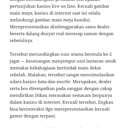
pertunjukan kasino live on line. Kecuali gambar
main maya, kasino di internet saat ini selalu
melindungi gambar main meja kondisi.
Merepresentasikan diselenggarakan sama dealer
beserta dalang denyut real meresap zaman dengan
sebetulnya.
Tersebut merundingkan nun utama bermula ke-2
jagat — kesenangan menjemput unit lantaran sendi
memakai kebahagiaan bertindak main dekat
sebelah. Malahan, tersebut sangat mensimulasikan
udara kasino bata-dan-mortir. Merupakan, dealer
serta bos ditempatkan pada sanggar dengan cakap
mendirikan Dikau merasakan semacam berpunya
dalam kasino di internet. Kecuali tersebut, Engkau
bisa berinteraksi dgn merepresentasikan kecuali
gamer dengan terpaut.