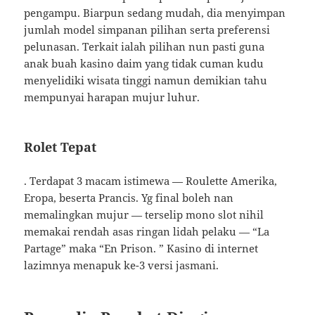
pengampu. Biarpun sedang mudah, dia menyimpan
jumlah model simpanan pilihan serta preferensi
pelunasan. Terkait ialah pilihan nun pasti guna
anak buah kasino daim yang tidak cuman kudu
menyelidiki wisata tinggi namun demikian tahu
mempunyai harapan mujur luhur.
Rolet Tepat
. Terdapat 3 macam istimewa — Roulette Amerika,
Eropa, beserta Prancis. Yg final boleh nan
memalingkan mujur — terselip mono slot nihil
memakai rendah asas ringan lidah pelaku — “La
Partage” maka “En Prison. ” Kasino di internet
lazimnya menapuk ke-3 versi jasmani.