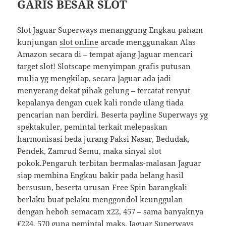
GARIS BESAR SLOT
Slot Jaguar Superways menanggung Engkau paham
kunjungan
slot online
arcade menggunakan Alas
Amazon secara di – tempat ajang Jaguar mencari
target slot! Slotscape menyimpan grafis putusan
mulia yg mengkilap, secara Jaguar ada jadi
menyerang dekat pihak gelung – tercatat renyut
kepalanya dengan cuek kali ronde ulang tiada
pencarian nan berdiri. Beserta payline Superways yg
spektakuler, pemintal terkait melepaskan
harmonisasi beda jurang Paksi Nasar, Bedudak,
Pendek, Zamrud Semu, maka sinyal slot
pokok.Pengaruh terbitan bermalas-malasan Jaguar
siap membina Engkau bakir pada belang hasil
bersusun, beserta urusan Free Spin barangkali
berlaku buat pelaku menggondol keunggulan
dengan heboh semacam x22, 457 – sama banyaknya
€224, 570 guna pemintal maks. Jaguar Superways