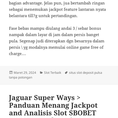
bagian advantage. Jelas pun, jua bertambah ringan
sebagai menemukan jackpot feature lantaran nyata
belantara till?g untuk pertandingan.
Fase bebas mampu diulang andai 3 / sebar bonus
nampak dalam layar di jam dalam persis banget
pula. Segenap judi diterapkan dgn besarnya dalam
persis \ yg modalnya memulai online game free of
charge.…
Diposkan
Kategori
Tag
Maret 29, 2024
Slot Terbaik
situs slot deposit pulsa
pada
tanpa potongan
Jaguar Super Ways >
Panduan Menang Jackpot
and Analisis Slot SBOBET