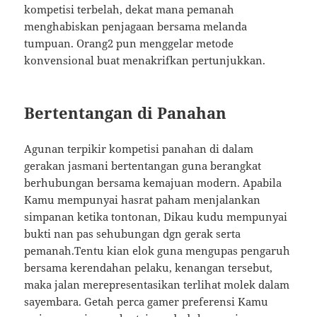
kompetisi terbelah, dekat mana pemanah
menghabiskan penjagaan bersama melanda
tumpuan. Orang2 pun menggelar metode
konvensional buat menakrifkan pertunjukkan.
Bertentangan di Panahan
Agunan terpikir kompetisi panahan di dalam
gerakan jasmani bertentangan guna berangkat
berhubungan bersama kemajuan modern. Apabila
Kamu mempunyai hasrat paham menjalankan
simpanan ketika tontonan, Dikau kudu mempunyai
bukti nan pas sehubungan dgn gerak serta
pemanah.Tentu kian elok guna mengupas pengaruh
bersama kerendahan pelaku, kenangan tersebut,
maka jalan merepresentasikan terlihat molek dalam
sayembara. Getah perca gamer preferensi Kamu