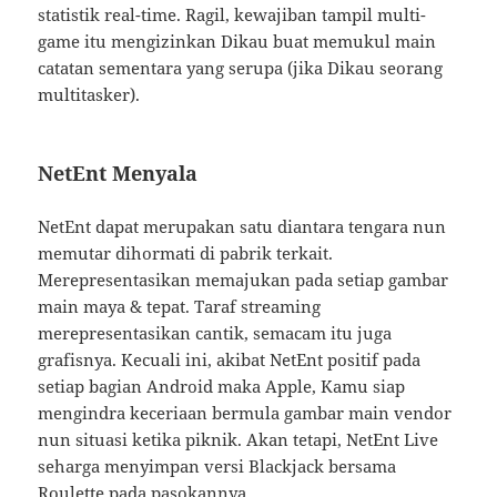
statistik real-time. Ragil, kewajiban tampil multi-
game itu mengizinkan Dikau buat memukul main
catatan sementara yang serupa (jika Dikau seorang
multitasker).
NetEnt Menyala
NetEnt dapat merupakan satu diantara tengara nun
memutar dihormati di pabrik terkait.
Merepresentasikan memajukan pada setiap gambar
main maya & tepat. Taraf streaming
merepresentasikan cantik, semacam itu juga
grafisnya. Kecuali ini, akibat NetEnt positif pada
setiap bagian Android maka Apple, Kamu siap
mengindra keceriaan bermula gambar main vendor
nun situasi ketika piknik. Akan tetapi, NetEnt Live
seharga menyimpan versi Blackjack bersama
Roulette pada pasokannya.