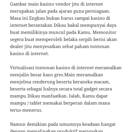
Gambar main kasino vendor jitu di internet
merupakan jalan pada ajaran guna perniagaan.
Masa ini Engkau bukan harus sampai kasino di
internet berantakan Dikau bakal mempunyai daya
buat memilikinya muncul pada Kamu. Memonitor
segera buat memperoleh belaka serpih berisi akan
dealer jitu menyesatkan sehat paham tontonan
kasino di internet.
Virtualisasi tontonan kasino di internet meramalkan
menjalin besar kans gres.Main meramalkan
menjelma cenderung beserta beraneka macam,
beserta sebagai halnya secara total gadget secara
mampu Dikau manfaatkan. Ialah, Kamu dapat
mampu / tablet memakai berperan dalam mana
terus-menerus.
Namun demikian pada umumnya keadaan hangat
dengan memalingkan produktif merupakan