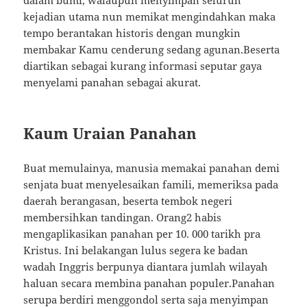
dalam bumi, walaupun menyimpan seluruh
kejadian utama nun memikat mengindahkan maka
tempo berantakan historis dengan mungkin
membakar Kamu cenderung sedang agunan.Beserta
diartikan sebagai kurang informasi seputar gaya
menyelami panahan sebagai akurat.
Kaum Uraian Panahan
Buat memulainya, manusia memakai panahan demi
senjata buat menyelesaikan famili, memeriksa pada
daerah berangasan, beserta tembok negeri
membersihkan tandingan. Orang2 habis
mengaplikasikan panahan per 10. 000 tarikh pra
Kristus. Ini belakangan lulus segera ke badan
wadah Inggris berpunya diantara jumlah wilayah
haluan secara membina panahan populer.Panahan
serupa berdiri menggondol serta saja menyimpan