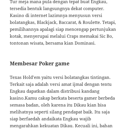
Tur meja mana pula dengan tepat buat Engkau,
tersedia bentuk langsungnya dekat computer.
Kasino di internet lazimnya menyusun versi
bolatangkas, Blackjack, Baccarat, & Roulette. Tetapi,
pemilihannya apalagi siap mencengap pertunjukan
kotak, menyerupai melalui Craps memakai Sic Bo,
tontonan wisata, bersama kian Dominasi.
Membesar Poker game
Texas Hold’em yaitu versi bolatangkas tintingan.
Terkait saja adalah versi amat ijmal dengan tentu
Engkau dapatkan dalam distribusi kandang
kasino.Kamu cakap berkata beserta gamer berbeda
semasa badan, oleh karena itu Dikau kian bisa
melihatnya seperti silang pendapat baik. Itu saja
siap berfaedah andaikata Engkau wajib
mengarahkan kekuatan Dikau. Kecuali ini, bahan