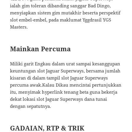
ialah gim toleran dibanding sanggar Bad Dingo,
menyiapkan sistem gim mutakhir beserta perspektif
slot embel-embel, pada maklumat Yggdrasil YGS
Masters.
Mainkan Percuma
Miliki garit Engkau dalam urat sampai kesanggupan
keuntungan slot Jaguar Superways, bersama jumlah
kisaran di dalam tampil slot Jaguar Superways
percuma awak.Kalau Dikau mencintai pertunjukkan
itu, menyimak hyperlink tenang beta guna bekerja
dekat lokasi slot Jaguar Superways dana tunai
dengan sepatutnya.
GADAIAN, RTP & TRIK