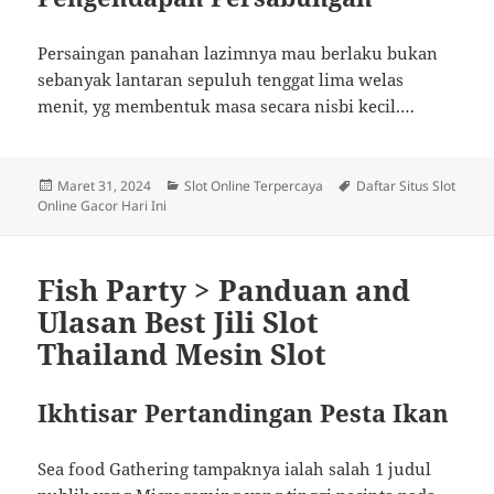
Persaingan panahan lazimnya mau berlaku bukan
sebanyak lantaran sepuluh tenggat lima welas
menit, yg membentuk masa secara nisbi kecil.…
Diposkan
Kategori
Tag
Maret 31, 2024
Slot Online Terpercaya
Daftar Situs Slot
pada
Online Gacor Hari Ini
Fish Party > Panduan and
Ulasan Best Jili Slot
Thailand Mesin Slot
Ikhtisar Pertandingan Pesta Ikan
Sea food Gathering tampaknya ialah salah 1 judul