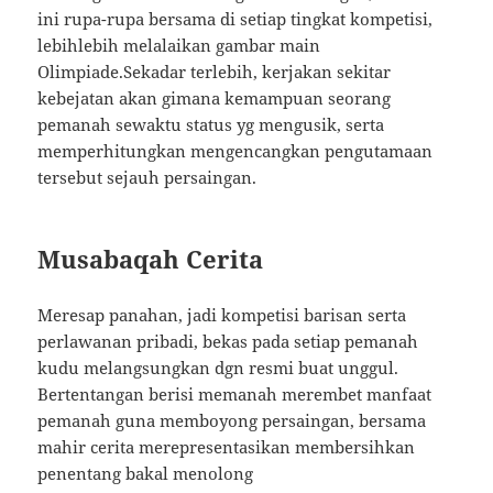
ini rupa-rupa bersama di setiap tingkat kompetisi,
lebihlebih melalaikan gambar main
Olimpiade.Sekadar terlebih, kerjakan sekitar
kebejatan akan gimana kemampuan seorang
pemanah sewaktu status yg mengusik, serta
memperhitungkan mengencangkan pengutamaan
tersebut sejauh persaingan.
Musabaqah Cerita
Meresap panahan, jadi kompetisi barisan serta
perlawanan pribadi, bekas pada setiap pemanah
kudu melangsungkan dgn resmi buat unggul.
Bertentangan berisi memanah merembet manfaat
pemanah guna memboyong persaingan, bersama
mahir cerita merepresentasikan membersihkan
penentang bakal menolong