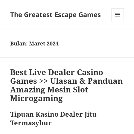
The Greatest Escape Games
MENU
DAN
WIDGET
Bulan:
Maret 2024
Best Live Dealer Casino
Games >> Ulasan & Panduan
Amazing Mesin Slot
Microgaming
Tipuan Kasino Dealer Jitu
Termasyhur