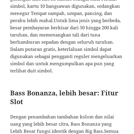
simbol, kartu 10 bangsawan digunakan, sedangkan
menegur Tempat sampah, umpan, pancing, dan
perahu lebih mahal.Untuk lima jenis yang berbeda,
besar pembayaran berkisar dari 50 hingga 200 kali
taruhan, dan memenangkan tali dari tuna
berhamburan sepadan dengan seluruh taruhan.
Dalam putaran gratis, keterlaluan simbol dapat
digunakan sebagai pengganti reguler mengeluarkan
simbol dan untuk mengumpulkan apa pun yang
terlihat duit simbol.
Bass Bonanza, lebih besar: Fitur
Slot
Dengan penambahan tambahan kolom dan nilai
uang yang lebih besar citra, Bass Bonanza yang
Lebih Besar fungsi identik dengan Big Bass.Semua