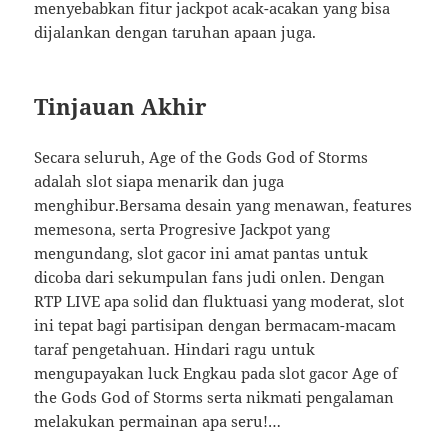
menyebabkan fitur jackpot acak-acakan yang bisa
dijalankan dengan taruhan apaan juga.
Tinjauan Akhir
Secara seluruh, Age of the Gods God of Storms
adalah slot siapa menarik dan juga
menghibur.Bersama desain yang menawan, features
memesona, serta Progresive Jackpot yang
mengundang, slot gacor ini amat pantas untuk
dicoba dari sekumpulan fans judi onlen. Dengan
RTP LIVE apa solid dan fluktuasi yang moderat, slot
ini tepat bagi partisipan dengan bermacam-macam
taraf pengetahuan. Hindari ragu untuk
mengupayakan luck Engkau pada slot gacor Age of
the Gods God of Storms serta nikmati pengalaman
melakukan permainan apa seru!…