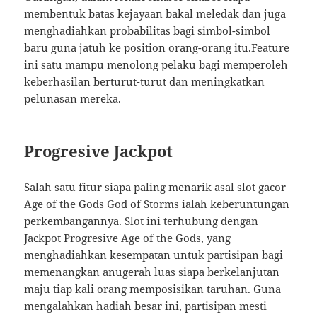
membentuk batas kejayaan bakal meledak dan juga
menghadiahkan probabilitas bagi simbol-simbol
baru guna jatuh ke position orang-orang itu.Feature
ini satu mampu menolong pelaku bagi memperoleh
keberhasilan berturut-turut dan meningkatkan
pelunasan mereka.
Progresive Jackpot
Salah satu fitur siapa paling menarik asal slot gacor
Age of the Gods God of Storms ialah keberuntungan
perkembangannya. Slot ini terhubung dengan
Jackpot Progresive Age of the Gods, yang
menghadiahkan kesempatan untuk partisipan bagi
memenangkan anugerah luas siapa berkelanjutan
maju tiap kali orang memposisikan taruhan. Guna
mengalahkan hadiah besar ini, partisipan mesti