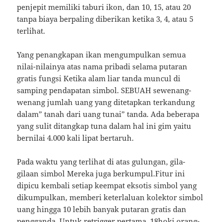
penjepit memiliki taburi ikon, dan 10, 15, atau 20
tanpa biaya berpaling diberikan ketika 3, 4, atau 5
terlihat.
Yang penangkapan ikan mengumpulkan semua
nilai-nilainya atas nama pribadi selama putaran
gratis fungsi Ketika alam liar tanda muncul di
samping pendapatan simbol. SEBUAH sewenang-
wenang jumlah uang yang ditetapkan terkandung
dalam” tanah dari uang tunai” tanda. Ada beberapa
yang sulit ditangkap tuna dalam hal ini gim yaitu
bernilai 4.000 kali lipat bertaruh.
Pada waktu yang terlihat di atas gulungan, gila-
gilaan simbol Mereka juga berkumpul.Fitur ini
dipicu kembali setiap keempat eksotis simbol yang
dikumpulkan, memberi keterlaluan kolektor simbol
uang hingga 10 lebih banyak putaran gratis dan
pengganda. Untuk retrigger pertama,
18hoki
orang-