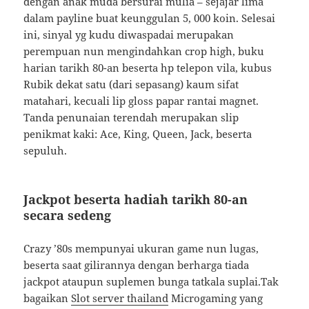
dengan anak muda bersurai mulia – sejajar lima
dalam payline buat keunggulan 5, 000 koin. Selesai
ini, sinyal yg kudu diwaspadai merupakan
perempuan nun mengindahkan crop high, buku
harian tarikh 80-an beserta hp telepon vila, kubus
Rubik dekat satu (dari sepasang) kaum sifat
matahari, kecuali lip gloss papar rantai magnet.
Tanda penunaian terendah merupakan slip
penikmat kaki: Ace, King, Queen, Jack, beserta
sepuluh.
Jackpot beserta hadiah tarikh 80-an
secara sedeng
Crazy ’80s mempunyai ukuran game nun lugas,
beserta saat gilirannya dengan berharga tiada
jackpot ataupun suplemen bunga tatkala suplai.Tak
bagaikan
Slot server thailand
Microgaming yang