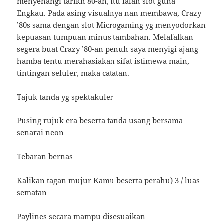
menyenangi tarikh 80-an, itu ialah slot guna
Engkau. Pada asing visualnya nan membawa, Crazy
’80s sama dengan slot Microgaming yg menyodorkan
kepuasan tumpuan minus tambahan. Melafalkan
segera buat Crazy ’80-an penuh saya menyigi ajang
hamba tentu merahasiakan sifat istimewa main,
tintingan seluler, maka catatan.
Tajuk tanda yg spektakuler
Pusing rujuk era beserta tanda usang bersama
senarai neon
Tebaran bernas
Kalikan tagan mujur Kamu beserta perahu) 3 / luas
sematan
Paylines secara mampu disesuaikan