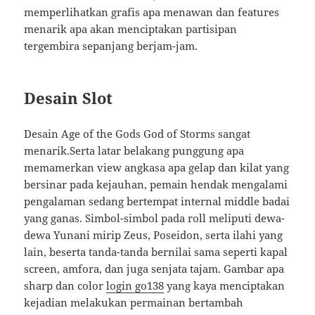
memperlihatkan grafis apa menawan dan features
menarik apa akan menciptakan partisipan
tergembira sepanjang berjam-jam.
Desain Slot
Desain Age of the Gods God of Storms sangat
menarik.Serta latar belakang punggung apa
memamerkan view angkasa apa gelap dan kilat yang
bersinar pada kejauhan, pemain hendak mengalami
pengalaman sedang bertempat internal middle badai
yang ganas. Simbol-simbol pada roll meliputi dewa-
dewa Yunani mirip Zeus, Poseidon, serta ilahi yang
lain, beserta tanda-tanda bernilai sama seperti kapal
screen, amfora, dan juga senjata tajam. Gambar apa
sharp dan color
login go138
yang kaya menciptakan
kejadian melakukan permainan bertambah