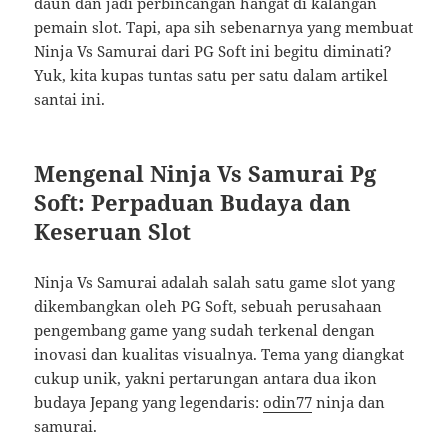
daun dan jadi perbincangan hangat di kalangan
pemain slot. Tapi, apa sih sebenarnya yang membuat
Ninja Vs Samurai dari PG Soft ini begitu diminati?
Yuk, kita kupas tuntas satu per satu dalam artikel
santai ini.
Mengenal Ninja Vs Samurai Pg
Soft: Perpaduan Budaya dan
Keseruan Slot
Ninja Vs Samurai adalah salah satu game slot yang
dikembangkan oleh PG Soft, sebuah perusahaan
pengembang game yang sudah terkenal dengan
inovasi dan kualitas visualnya. Tema yang diangkat
cukup unik, yakni pertarungan antara dua ikon
budaya Jepang yang legendaris:
odin77
ninja dan
samurai.