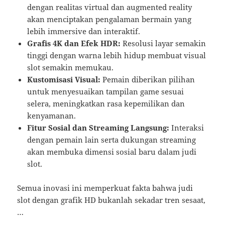
dengan realitas virtual dan augmented reality
akan menciptakan pengalaman bermain yang
lebih immersive dan interaktif.
Grafis 4K dan Efek HDR:
Resolusi layar semakin
tinggi dengan warna lebih hidup membuat visual
slot semakin memukau.
Kustomisasi Visual:
Pemain diberikan pilihan
untuk menyesuaikan tampilan game sesuai
selera, meningkatkan rasa kepemilikan dan
kenyamanan.
Fitur Sosial dan Streaming Langsung:
Interaksi
dengan pemain lain serta dukungan streaming
akan membuka dimensi sosial baru dalam judi
slot.
Semua inovasi ini memperkuat fakta bahwa judi
slot dengan grafik HD bukanlah sekadar tren sesaat,
…