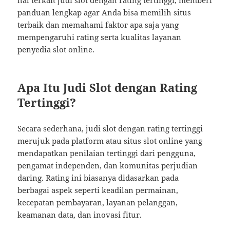
panduan lengkap agar Anda bisa memilih situs
terbaik dan memahami faktor apa saja yang
mempengaruhi rating serta kualitas layanan
penyedia slot online.
Apa Itu Judi Slot dengan Rating
Tertinggi?
Secara sederhana, judi slot dengan rating tertinggi
merujuk pada platform atau situs slot online yang
mendapatkan penilaian tertinggi dari pengguna,
pengamat independen, dan komunitas perjudian
daring. Rating ini biasanya didasarkan pada
berbagai aspek seperti keadilan permainan,
kecepatan pembayaran, layanan pelanggan,
keamanan data, dan inovasi fitur.