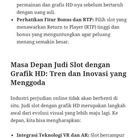
permainan dan grafis HD-nya sebelum bertaruh
dengan uang asli.
Perhatikan Fitur Bonus dan RTP:
Pilih slot yang
menawarkan Return to Player (RTP) tinggi dan
bonus yang menguntungkan agar peluang
menang semakin besar.
Masa Depan Judi Slot dengan
Grafik HD: Tren dan Inovasi yang
Menggoda
Industri perjudian online tidak akan berhenti di
situ. Judi slot dengan grafik HD merupakan langkah
awal dari evolusi visual yang lebih maju lagi. Ke
depan, kita bisa mengharapkan:
Integrasi Teknologi VR dan AR:
Slot bercampur