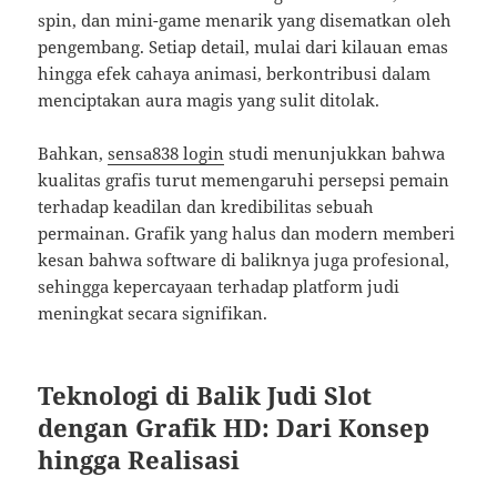
spin, dan mini-game menarik yang disematkan oleh
pengembang. Setiap detail, mulai dari kilauan emas
hingga efek cahaya animasi, berkontribusi dalam
menciptakan aura magis yang sulit ditolak.
Bahkan,
sensa838 login
studi menunjukkan bahwa
kualitas grafis turut memengaruhi persepsi pemain
terhadap keadilan dan kredibilitas sebuah
permainan. Grafik yang halus dan modern memberi
kesan bahwa software di baliknya juga profesional,
sehingga kepercayaan terhadap platform judi
meningkat secara signifikan.
Teknologi di Balik Judi Slot
dengan Grafik HD: Dari Konsep
hingga Realisasi