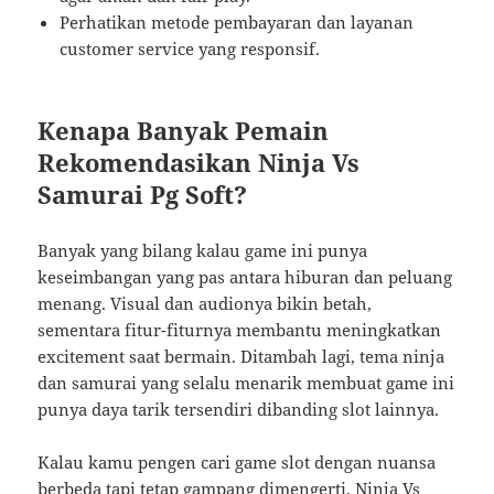
Perhatikan metode pembayaran dan layanan
customer service yang responsif.
Kenapa Banyak Pemain
Rekomendasikan Ninja Vs
Samurai Pg Soft?
Banyak yang bilang kalau game ini punya
keseimbangan yang pas antara hiburan dan peluang
menang. Visual dan audionya bikin betah,
sementara fitur-fiturnya membantu meningkatkan
excitement saat bermain. Ditambah lagi, tema ninja
dan samurai yang selalu menarik membuat game ini
punya daya tarik tersendiri dibanding slot lainnya.
Kalau kamu pengen cari game slot dengan nuansa
berbeda tapi tetap gampang dimengerti, Ninja Vs