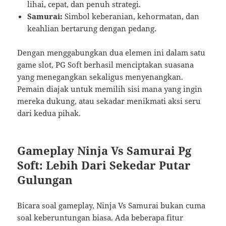
lihai, cepat, dan penuh strategi.
Samurai:
Simbol keberanian, kehormatan, dan
keahlian bertarung dengan pedang.
Dengan menggabungkan dua elemen ini dalam satu
game slot, PG Soft berhasil menciptakan suasana
yang menegangkan sekaligus menyenangkan.
Pemain diajak untuk memilih sisi mana yang ingin
mereka dukung, atau sekadar menikmati aksi seru
dari kedua pihak.
Gameplay Ninja Vs Samurai Pg
Soft: Lebih Dari Sekedar Putar
Gulungan
Bicara soal gameplay, Ninja Vs Samurai bukan cuma
soal keberuntungan biasa. Ada beberapa fitur