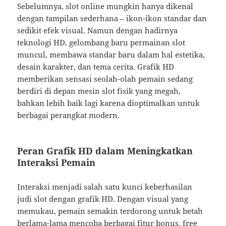
Sebelumnya, slot online mungkin hanya dikenal
dengan tampilan sederhana – ikon-ikon standar dan
sedikit efek visual. Namun dengan hadirnya
teknologi HD, gelombang baru permainan slot
muncul, membawa standar baru dalam hal estetika,
desain karakter, dan tema cerita. Grafik HD
memberikan sensasi seolah-olah pemain sedang
berdiri di depan mesin slot fisik yang megah,
bahkan lebih baik lagi karena dioptimalkan untuk
berbagai perangkat modern.
Peran Grafik HD dalam Meningkatkan
Interaksi Pemain
Interaksi menjadi salah satu kunci keberhasilan
judi slot dengan grafik HD. Dengan visual yang
memukau, pemain semakin terdorong untuk betah
berlama-lama mencoba berbagai fitur bonus, free