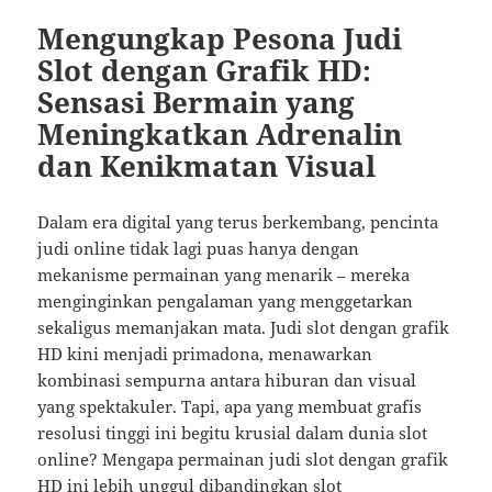
Mengungkap Pesona Judi
Slot dengan Grafik HD:
Sensasi Bermain yang
Meningkatkan Adrenalin
dan Kenikmatan Visual
Dalam era digital yang terus berkembang, pencinta
judi online tidak lagi puas hanya dengan
mekanisme permainan yang menarik – mereka
menginginkan pengalaman yang menggetarkan
sekaligus memanjakan mata. Judi slot dengan grafik
HD kini menjadi primadona, menawarkan
kombinasi sempurna antara hiburan dan visual
yang spektakuler. Tapi, apa yang membuat grafis
resolusi tinggi ini begitu krusial dalam dunia slot
online? Mengapa permainan judi slot dengan grafik
HD ini lebih unggul dibandingkan slot