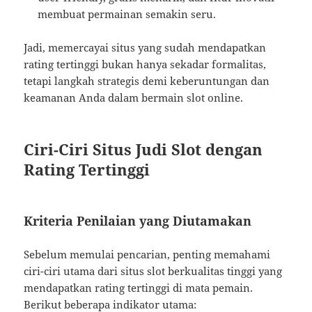
membuat permainan semakin seru.
Jadi, memercayai situs yang sudah mendapatkan
rating tertinggi bukan hanya sekadar formalitas,
tetapi langkah strategis demi keberuntungan dan
keamanan Anda dalam bermain slot online.
Ciri-Ciri Situs Judi Slot dengan
Rating Tertinggi
Kriteria Penilaian yang Diutamakan
Sebelum memulai pencarian, penting memahami
ciri-ciri utama dari situs slot berkualitas tinggi yang
mendapatkan rating tertinggi di mata pemain.
Berikut beberapa indikator utama: