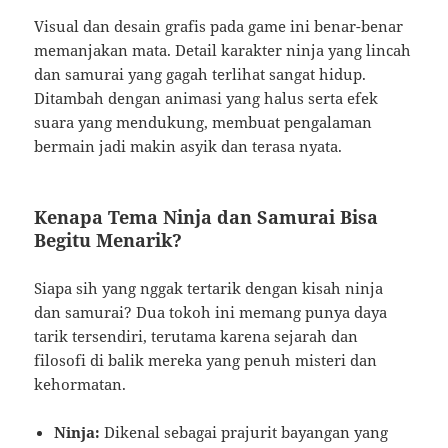
Visual dan desain grafis pada game ini benar-benar
memanjakan mata. Detail karakter ninja yang lincah
dan samurai yang gagah terlihat sangat hidup.
Ditambah dengan animasi yang halus serta efek
suara yang mendukung, membuat pengalaman
bermain jadi makin asyik dan terasa nyata.
Kenapa Tema Ninja dan Samurai Bisa
Begitu Menarik?
Siapa sih yang nggak tertarik dengan kisah ninja
dan samurai? Dua tokoh ini memang punya daya
tarik tersendiri, terutama karena sejarah dan
filosofi di balik mereka yang penuh misteri dan
kehormatan.
Ninja:
Dikenal sebagai prajurit bayangan yang