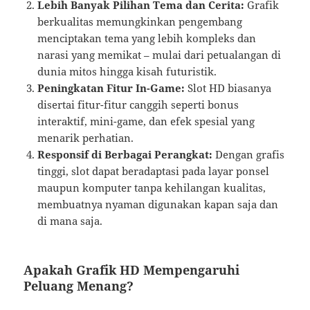
Lebih Banyak Pilihan Tema dan Cerita:
Grafik
berkualitas memungkinkan pengembang
menciptakan tema yang lebih kompleks dan
narasi yang memikat – mulai dari petualangan di
dunia mitos hingga kisah futuristik.
Peningkatan Fitur In-Game:
Slot HD biasanya
disertai fitur-fitur canggih seperti bonus
interaktif, mini-game, dan efek spesial yang
menarik perhatian.
Responsif di Berbagai Perangkat:
Dengan grafis
tinggi, slot dapat beradaptasi pada layar ponsel
maupun komputer tanpa kehilangan kualitas,
membuatnya nyaman digunakan kapan saja dan
di mana saja.
Apakah Grafik HD Mempengaruhi
Peluang Menang?