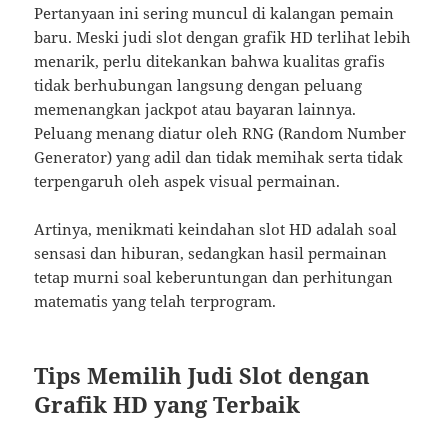
Pertanyaan ini sering muncul di kalangan pemain
baru. Meski judi slot dengan grafik HD terlihat lebih
menarik, perlu ditekankan bahwa kualitas grafis
tidak berhubungan langsung dengan peluang
memenangkan jackpot atau bayaran lainnya.
Peluang menang diatur oleh RNG (Random Number
Generator) yang adil dan tidak memihak serta tidak
terpengaruh oleh aspek visual permainan.
Artinya, menikmati keindahan slot HD adalah soal
sensasi dan hiburan, sedangkan hasil permainan
tetap murni soal keberuntungan dan perhitungan
matematis yang telah terprogram.
Tips Memilih Judi Slot dengan
Grafik HD yang Terbaik