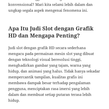
konvensional? Mari kita selami lebih dalam dan
ungkap segala aspek mengenai fenomena ini.
Apa Itu Judi Slot dengan Grafik
HD dan Mengapa Penting?
Judi slot dengan grafik HD secara sederhana
mengacu pada permainan mesin slot yang dibuat
dengan teknologi visual beresolusi tinggi,
menghadirkan gambar yang tajam, warna yang
hidup, dan animasi yang halus. Tidak hanya sekadar
mempercantik tampilan, kualitas grafis ini
membawa dampak besar terhadap pengalaman
pengguna, menciptakan rasa imersi yang lebih
dalam dan membuat setiap putaran terasa lebih
hidup.