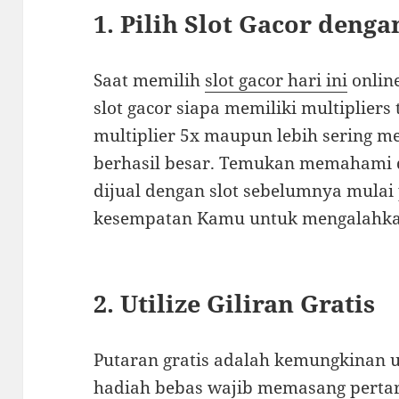
1. Pilih Slot Gacor denga
Saat memilih
slot gacor hari ini
onlin
slot gacor siapa memiliki multipliers 
multiplier 5x maupun lebih sering 
berhasil besar. Temukan memahami da
dijual dengan slot sebelumnya mula
kesempatan Kamu untuk mengalahka
2. Utilize Giliran Gratis
Putaran gratis adalah kemungkinan 
hadiah bebas wajib memasang pertar