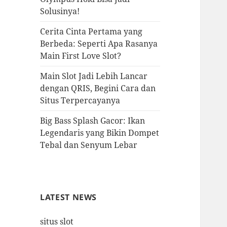
Solusinya!
Cerita Cinta Pertama yang
Berbeda: Seperti Apa Rasanya
Main First Love Slot?
Main Slot Jadi Lebih Lancar
dengan QRIS, Begini Cara dan
Situs Terpercayanya
Big Bass Splash Gacor: Ikan
Legendaris yang Bikin Dompet
Tebal dan Senyum Lebar
LATEST NEWS
situs slot