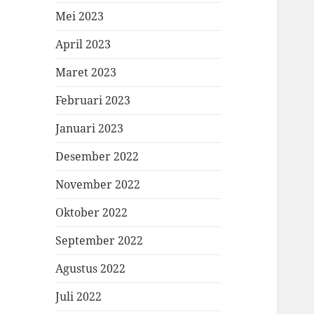
Mei 2023
April 2023
Maret 2023
Februari 2023
Januari 2023
Desember 2022
November 2022
Oktober 2022
September 2022
Agustus 2022
Juli 2022