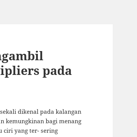
ngambil
pliers pada
 sekali dikenal pada kalangan
an kemungkinan bagi menang
 ciri yang ter- sering