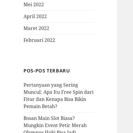
Mei 2022
April 2022
Maret 2022
Februari 2022
POS-POS TERBARU
Pertanyaan yang Sering
Muncul: Apa Itu Free Spin dari
Fitur dan Kenapa Bisa Bikin
Pemain Betah?
Bosan Main Slot Biasa?
Mungkin Event Petir Merah
Olympus Hoki Bisa Jadi