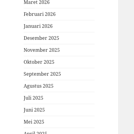
Maret 2026
Februari 2026
Januari 2026
Desember 2025
November 2025
Oktober 2025
September 2025
Agustus 2025
Juli 2025
Juni 2025
Mei 2025
April 2025