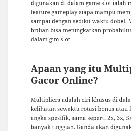
digunakan di dalam game slot ialah m
feature gameplay siapa mampu memp
sampai dengan sedikit waktu dobel.
brilian bisa meningkatkan probabilit
dalam gim slot.
Apaan yang itu Multip
Gacor Online?
Multipliers adalah ciri khusus di d
kelihatan sewaktu rotasi bonus atau 
angka spesifik, sama seperti 2x, 3x, 
banyak tinggian. Ganda akan diguna