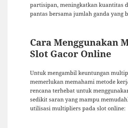
partisipan, meningkatkan kuantitas d
pantas bersama jumlah ganda yang b
Cara Menggunakan Mu
Slot Gacor Online
Untuk mengambil keuntungan multipl
memerlukan memahami metode kerja f
rencana terhebat untuk menggunakan
sedikit saran yang mampu memudah
utilisasi multipliers pada slot online: