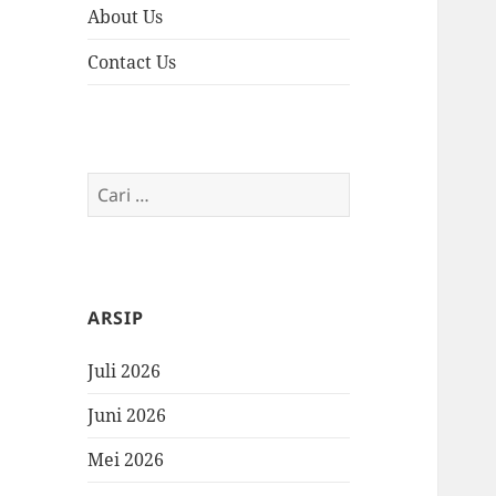
About Us
Contact Us
Cari
untuk:
ARSIP
Juli 2026
Juni 2026
Mei 2026