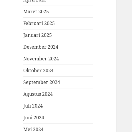
Maret 2025
Februari 2025
Januari 2025
Desember 2024
November 2024
Oktober 2024
September 2024
Agustus 2024
Juli 2024
Juni 2024
Mei 2024