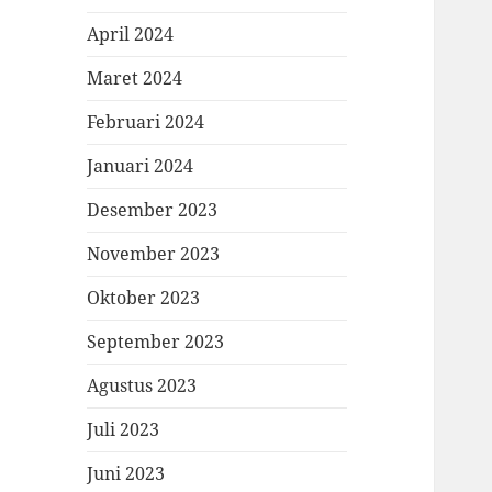
April 2024
Maret 2024
Februari 2024
Januari 2024
Desember 2023
November 2023
Oktober 2023
September 2023
Agustus 2023
Juli 2023
Juni 2023