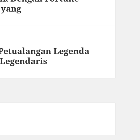
 yang
: Petualangan Legenda
 Legendaris