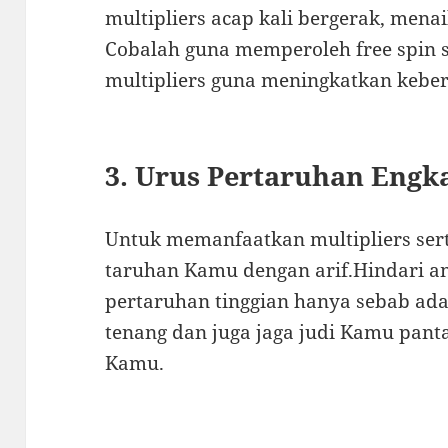
multipliers acap kali bergerak, men
Cobalah guna memperoleh free spin s
multipliers guna meningkatkan keber
3. Urus Pertaruhan Engka
Untuk memanfaatkan multipliers sert
taruhan Kamu dengan arif.Hindari 
pertaruhan tinggian hanya sebab ada
tenang dan juga jaga judi Kamu panta
Kamu.