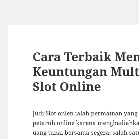
Cara Terbaik Me
Keuntungan Multi
Slot Online
Judi Slot onlen ialah permainan yang
petaruh online karena menghadiahk
uang tunai bersama segera. salah satu