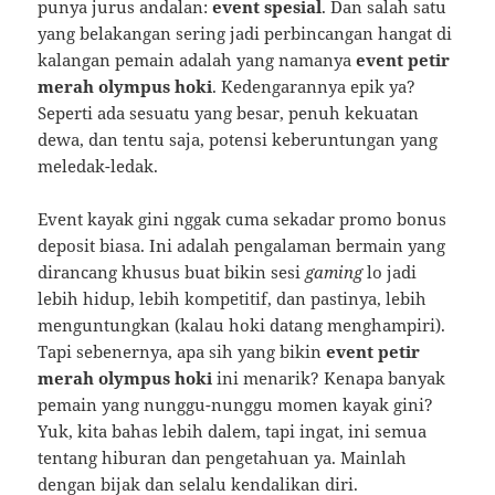
punya jurus andalan:
event spesial
. Dan salah satu
yang belakangan sering jadi perbincangan hangat di
kalangan pemain adalah yang namanya
event petir
merah olympus hoki
. Kedengarannya epik ya?
Seperti ada sesuatu yang besar, penuh kekuatan
dewa, dan tentu saja, potensi keberuntungan yang
meledak-ledak.
Event kayak gini nggak cuma sekadar promo bonus
deposit biasa. Ini adalah pengalaman bermain yang
dirancang khusus buat bikin sesi
gaming
lo jadi
lebih hidup, lebih kompetitif, dan pastinya, lebih
menguntungkan (kalau hoki datang menghampiri).
Tapi sebenernya, apa sih yang bikin
event petir
merah olympus hoki
ini menarik? Kenapa banyak
pemain yang nunggu-nunggu momen kayak gini?
Yuk, kita bahas lebih dalem, tapi ingat, ini semua
tentang hiburan dan pengetahuan ya. Mainlah
dengan bijak dan selalu kendalikan diri.