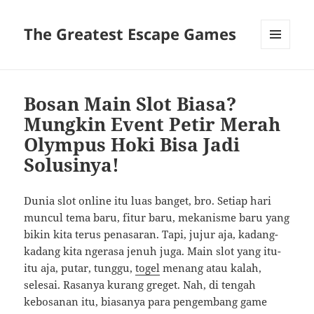
The Greatest Escape Games
MENU
DAN
WIDGET
Bosan Main Slot Biasa?
Mungkin Event Petir Merah
Olympus Hoki Bisa Jadi
Solusinya!
Dunia slot online itu luas banget, bro. Setiap hari
muncul tema baru, fitur baru, mekanisme baru yang
bikin kita terus penasaran. Tapi, jujur aja, kadang-
kadang kita ngerasa jenuh juga. Main slot yang itu-
itu aja, putar, tunggu,
togel
menang atau kalah,
selesai. Rasanya kurang greget. Nah, di tengah
kebosanan itu, biasanya para pengembang game