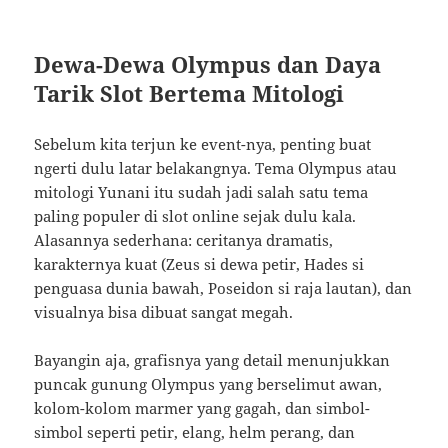
Dewa-Dewa Olympus dan Daya
Tarik Slot Bertema Mitologi
Sebelum kita terjun ke event-nya, penting buat
ngerti dulu latar belakangnya. Tema Olympus atau
mitologi Yunani itu sudah jadi salah satu tema
paling populer di slot online sejak dulu kala.
Alasannya sederhana: ceritanya dramatis,
karakternya kuat (Zeus si dewa petir, Hades si
penguasa dunia bawah, Poseidon si raja lautan), dan
visualnya bisa dibuat sangat megah.
Bayangin aja, grafisnya yang detail menunjukkan
puncak gunung Olympus yang berselimut awan,
kolom-kolom marmer yang gagah, dan simbol-
simbol seperti petir, elang, helm perang, dan