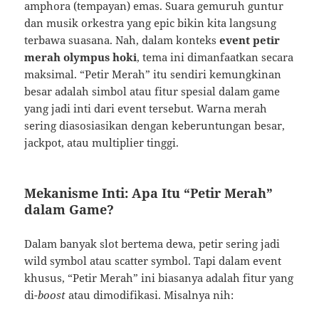
amphora (tempayan) emas. Suara gemuruh guntur
dan musik orkestra yang epic bikin kita langsung
terbawa suasana. Nah, dalam konteks
event petir
merah olympus hoki
, tema ini dimanfaatkan secara
maksimal. “Petir Merah” itu sendiri kemungkinan
besar adalah simbol atau fitur spesial dalam game
yang jadi inti dari event tersebut. Warna merah
sering diasosiasikan dengan keberuntungan besar,
jackpot, atau multiplier tinggi.
Mekanisme Inti: Apa Itu “Petir Merah”
dalam Game?
Dalam banyak slot bertema dewa, petir sering jadi
wild symbol atau scatter symbol. Tapi dalam event
khusus, “Petir Merah” ini biasanya adalah fitur yang
di-
boost
atau dimodifikasi. Misalnya nih: