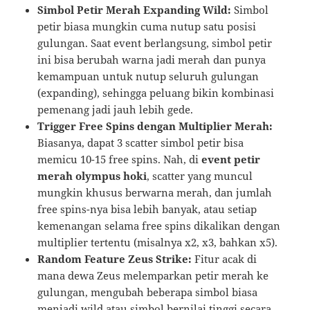
Simbol Petir Merah Expanding Wild:
Simbol
petir biasa mungkin cuma nutup satu posisi
gulungan. Saat event berlangsung, simbol petir
ini bisa berubah warna jadi merah dan punya
kemampuan untuk nutup seluruh gulungan
(expanding), sehingga peluang bikin kombinasi
pemenang jadi jauh lebih gede.
Trigger Free Spins dengan Multiplier Merah:
Biasanya, dapat 3 scatter simbol petir bisa
memicu 10-15 free spins. Nah, di
event petir
merah olympus hoki
, scatter yang muncul
mungkin khusus berwarna merah, dan jumlah
free spins-nya bisa lebih banyak, atau setiap
kemenangan selama free spins dikalikan dengan
multiplier tertentu (misalnya x2, x3, bahkan x5).
Random Feature Zeus Strike:
Fitur acak di
mana dewa Zeus melemparkan petir merah ke
gulungan, mengubah beberapa simbol biasa
menjadi wild atau simbol bernilai tinggi secara