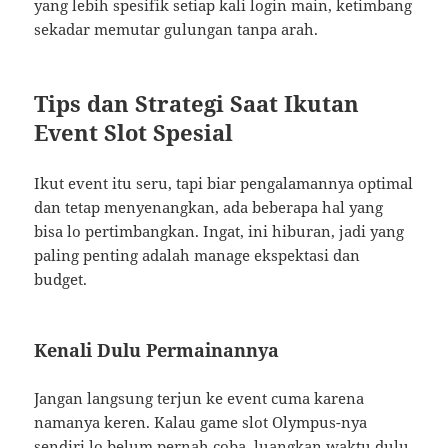
yang lebih spesifik setiap kali login main, ketimbang
sekadar memutar gulungan tanpa arah.
Tips dan Strategi Saat Ikutan
Event Slot Spesial
Ikut event itu seru, tapi biar pengalamannya optimal
dan tetap menyenangkan, ada beberapa hal yang
bisa lo pertimbangkan. Ingat, ini hiburan, jadi yang
paling penting adalah manage ekspektasi dan
budget.
Kenali Dulu Permainannya
Jangan langsung terjun ke event cuma karena
namanya keren. Kalau game slot Olympus-nya
sendiri lo belum pernah coba, luangkan waktu dulu