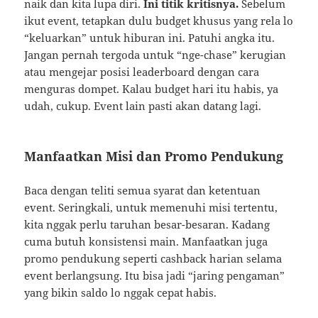
naik dan kita lupa diri.
Ini titik kritisnya.
Sebelum
ikut event, tetapkan dulu budget khusus yang rela lo
“keluarkan” untuk hiburan ini. Patuhi angka itu.
Jangan pernah tergoda untuk “nge-chase” kerugian
atau mengejar posisi leaderboard dengan cara
menguras dompet. Kalau budget hari itu habis, ya
udah, cukup. Event lain pasti akan datang lagi.
Manfaatkan Misi dan Promo Pendukung
Baca dengan teliti semua syarat dan ketentuan
event. Seringkali, untuk memenuhi misi tertentu,
kita nggak perlu taruhan besar-besaran. Kadang
cuma butuh konsistensi main. Manfaatkan juga
promo pendukung seperti cashback harian selama
event berlangsung. Itu bisa jadi “jaring pengaman”
yang bikin saldo lo nggak cepat habis.