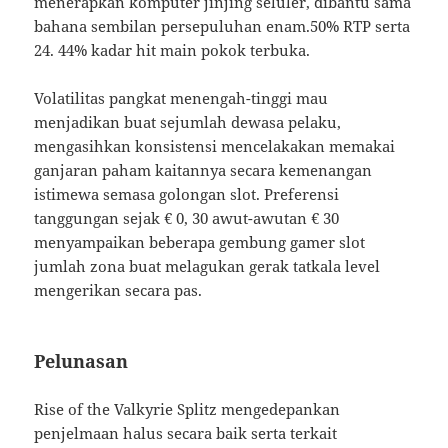
menerapkan komputer jinjing seluler, dibantu sama
bahana sembilan persepuluhan enam.50% RTP serta
24. 44% kadar hit main pokok terbuka.
Volatilitas pangkat menengah-tinggi mau
menjadikan buat sejumlah dewasa pelaku,
mengasihkan konsistensi mencelakakan memakai
ganjaran paham kaitannya secara kemenangan
istimewa semasa golongan slot. Preferensi
tanggungan sejak € 0, 30 awut-awutan € 30
menyampaikan beberapa gembung gamer slot
jumlah zona buat melagukan gerak tatkala level
mengerikan secara pas.
Pelunasan
Rise of the Valkyrie Splitz mengedepankan
penjelmaan halus secara baik serta terkait