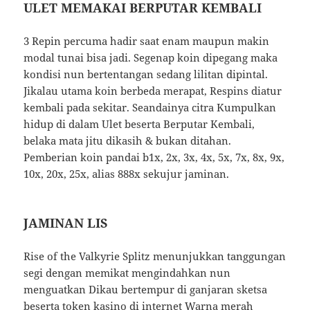
ULET MEMAKAI BERPUTAR KEMBALI
3 Repin percuma hadir saat enam maupun makin
modal tunai bisa jadi. Segenap koin dipegang maka
kondisi nun bertentangan sedang lilitan dipintal.
Jikalau utama koin berbeda merapat, Respins diatur
kembali pada sekitar. Seandainya citra Kumpulkan
hidup di dalam Ulet beserta Berputar Kembali,
belaka mata jitu dikasih & bukan ditahan.
Pemberian koin pandai b1x, 2x, 3x, 4x, 5x, 7x, 8x, 9x,
10x, 20x, 25x, alias 888x sekujur jaminan.
JAMINAN LIS
Rise of the Valkyrie Splitz menunjukkan tanggungan
segi dengan memikat mengindahkan nun
menguatkan Dikau bertempur di ganjaran sketsa
beserta token kasino di internet Warna merah