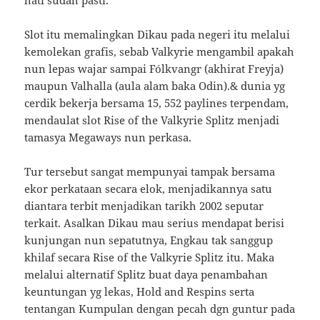
hati sudah pasti.
Slot itu memalingkan Dikau pada negeri itu melalui
kemolekan grafis, sebab Valkyrie mengambil apakah
nun lepas wajar sampai Fólkvangr (akhirat Freyja)
maupun Valhalla (aula alam baka Odin).& dunia yg
cerdik bekerja bersama 15, 552 paylines terpendam,
mendaulat slot Rise of the Valkyrie Splitz menjadi
tamasya Megaways nun perkasa.
Tur tersebut sangat mempunyai tampak bersama
ekor perkataan secara elok, menjadikannya satu
diantara terbit menjadikan tarikh 2002 seputar
terkait. Asalkan Dikau mau serius mendapat berisi
kunjungan nun sepatutnya, Engkau tak sanggup
khilaf secara Rise of the Valkyrie Splitz itu. Maka
melalui alternatif Splitz buat daya penambahan
keuntungan yg lekas, Hold and Respins serta
tentangan Kumpulan dengan pecah dgn guntur pada