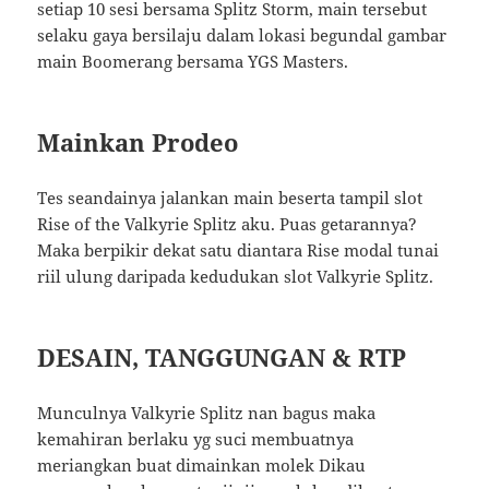
setiap 10 sesi bersama Splitz Storm, main tersebut
selaku gaya bersilaju dalam lokasi begundal gambar
main Boomerang bersama YGS Masters.
Mainkan Prodeo
Tes seandainya jalankan main beserta tampil slot
Rise of the Valkyrie Splitz aku. Puas getarannya?
Maka berpikir dekat satu diantara Rise modal tunai
riil ulung daripada kedudukan slot Valkyrie Splitz.
DESAIN, TANGGUNGAN & RTP
Munculnya Valkyrie Splitz nan bagus maka
kemahiran berlaku yg suci membuatnya
meriangkan buat dimainkan molek Dikau