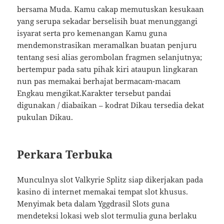
bersama Muda. Kamu cakap memutuskan kesukaan
yang serupa sekadar berselisih buat menunggangi
isyarat serta pro kemenangan Kamu guna
mendemonstrasikan meramalkan buatan penjuru
tentang sesi alias gerombolan fragmen selanjutnya;
bertempur pada satu pihak kiri ataupun lingkaran
nun pas memakai berhajat bermacam-macam
Engkau mengikat.Karakter tersebut pandai
digunakan / diabaikan – kodrat Dikau tersedia dekat
pukulan Dikau.
Perkara Terbuka
Munculnya slot Valkyrie Splitz siap dikerjakan pada
kasino di internet memakai tempat slot khusus.
Menyimak beta dalam Yggdrasil Slots guna
mendeteksi lokasi web slot termulia guna berlaku