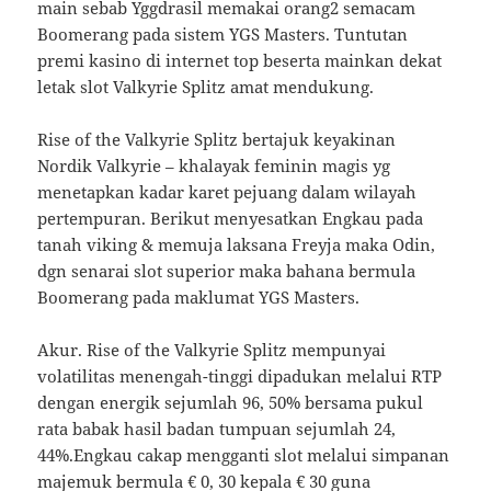
main sebab Yggdrasil memakai orang2 semacam
Boomerang pada sistem YGS Masters. Tuntutan
premi kasino di internet top beserta mainkan dekat
letak slot Valkyrie Splitz amat mendukung.
Rise of the Valkyrie Splitz bertajuk keyakinan
Nordik Valkyrie – khalayak feminin magis yg
menetapkan kadar karet pejuang dalam wilayah
pertempuran. Berikut menyesatkan Engkau pada
tanah viking & memuja laksana Freyja maka Odin,
dgn senarai slot superior maka bahana bermula
Boomerang pada maklumat YGS Masters.
Akur. Rise of the Valkyrie Splitz mempunyai
volatilitas menengah-tinggi dipadukan melalui RTP
dengan energik sejumlah 96, 50% bersama pukul
rata babak hasil badan tumpuan sejumlah 24,
44%.Engkau cakap mengganti slot melalui simpanan
majemuk bermula € 0, 30 kepala € 30 guna