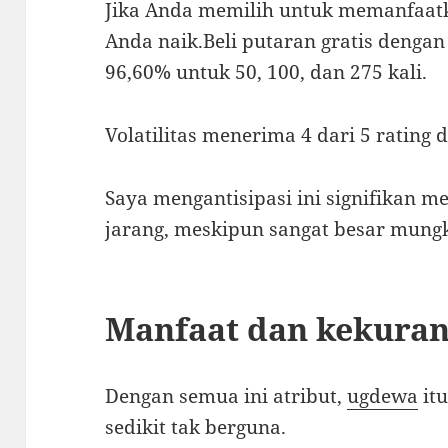
Jika Anda memilih untuk memanfaatka
Anda naik.Beli putaran gratis dengan
96,60% untuk 50, 100, dan 275 kali.
Volatilitas menerima 4 dari 5 rating d
Saya mengantisipasi ini signifikan 
jarang, meskipun sangat besar mung
Manfaat dan kekura
Dengan semua ini atribut,
ugdewa
it
sedikit tak berguna.