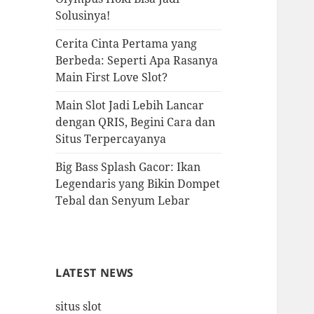
Solusinya!
Cerita Cinta Pertama yang
Berbeda: Seperti Apa Rasanya
Main First Love Slot?
Main Slot Jadi Lebih Lancar
dengan QRIS, Begini Cara dan
Situs Terpercayanya
Big Bass Splash Gacor: Ikan
Legendaris yang Bikin Dompet
Tebal dan Senyum Lebar
LATEST NEWS
situs slot