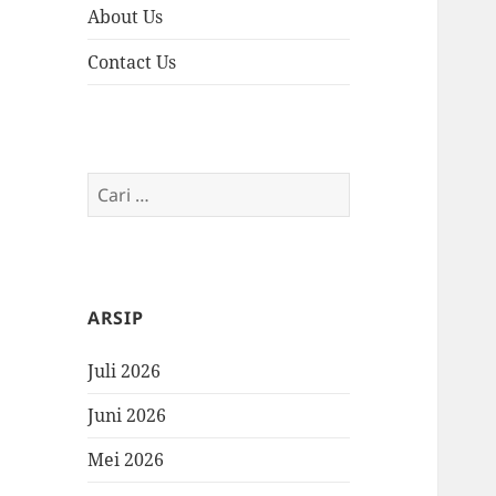
About Us
Contact Us
Cari
untuk:
ARSIP
Juli 2026
Juni 2026
Mei 2026