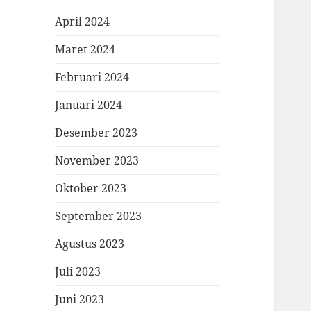
April 2024
Maret 2024
Februari 2024
Januari 2024
Desember 2023
November 2023
Oktober 2023
September 2023
Agustus 2023
Juli 2023
Juni 2023