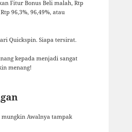
n Fitur Bonus Beli malah, Rtp
 Rtp 96,3%, 96,49%, atau
ari Quickspin. Siapa tersirat.
menang kepada menjadi sangat
kin menang!
ngan
u mungkin Awalnya tampak