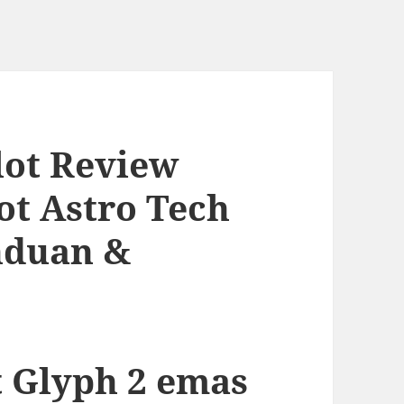
lot Review
ot Astro Tech
nduan &
t Glyph 2 emas