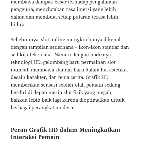
membawa dampak besar terhadap pengalaman
pengguna, menciptakan rasa imersi yang lebih
dalam dan membuat setiap putaran terasa lebih
hidup.
Sebelumnya, slot online mungkin hanya dikenal
dengan tampilan sederhana – ikon-ikon standar dan
sedikit efek visual. Namun dengan hadirnya
teknologi HD, gelombang baru permainan slot
muncul, membawa standar baru dalam hal estetika,
desain karakter, dan tema cerita. Grafik HD
memberikan sensasi seolah-olah pemain sedang
berdiri di depan mesin slot fisik yang megah,
bahkan lebih baik lagi karena dioptimalkan untuk
berbagai perangkat modern.
Peran Grafik HD dalam Meningkatkan
Interaksi Pemain