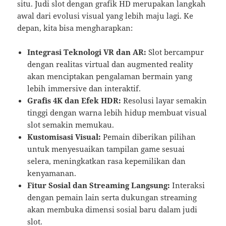
situ. Judi slot dengan grafik HD merupakan langkah
awal dari evolusi visual yang lebih maju lagi. Ke
depan, kita bisa mengharapkan:
Integrasi Teknologi VR dan AR:
Slot bercampur
dengan realitas virtual dan augmented reality
akan menciptakan pengalaman bermain yang
lebih immersive dan interaktif.
Grafis 4K dan Efek HDR:
Resolusi layar semakin
tinggi dengan warna lebih hidup membuat visual
slot semakin memukau.
Kustomisasi Visual:
Pemain diberikan pilihan
untuk menyesuaikan tampilan game sesuai
selera, meningkatkan rasa kepemilikan dan
kenyamanan.
Fitur Sosial dan Streaming Langsung:
Interaksi
dengan pemain lain serta dukungan streaming
akan membuka dimensi sosial baru dalam judi
slot.