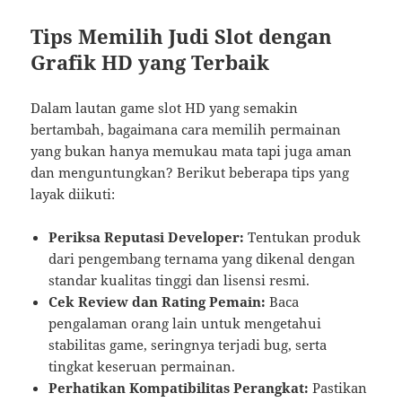
Tips Memilih Judi Slot dengan
Grafik HD yang Terbaik
Dalam lautan game slot HD yang semakin
bertambah, bagaimana cara memilih permainan
yang bukan hanya memukau mata tapi juga aman
dan menguntungkan? Berikut beberapa tips yang
layak diikuti:
Periksa Reputasi Developer:
Tentukan produk
dari pengembang ternama yang dikenal dengan
standar kualitas tinggi dan lisensi resmi.
Cek Review dan Rating Pemain:
Baca
pengalaman orang lain untuk mengetahui
stabilitas game, seringnya terjadi bug, serta
tingkat keseruan permainan.
Perhatikan Kompatibilitas Perangkat:
Pastikan