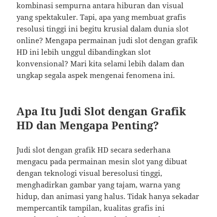
kombinasi sempurna antara hiburan dan visual
yang spektakuler. Tapi, apa yang membuat grafis
resolusi tinggi ini begitu krusial dalam dunia slot
online? Mengapa permainan judi slot dengan grafik
HD ini lebih unggul dibandingkan slot
konvensional? Mari kita selami lebih dalam dan
ungkap segala aspek mengenai fenomena ini.
Apa Itu Judi Slot dengan Grafik
HD dan Mengapa Penting?
Judi slot dengan grafik HD secara sederhana
mengacu pada permainan mesin slot yang dibuat
dengan teknologi visual beresolusi tinggi,
menghadirkan gambar yang tajam, warna yang
hidup, dan animasi yang halus. Tidak hanya sekadar
mempercantik tampilan, kualitas grafis ini