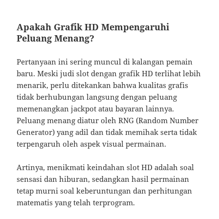
Apakah Grafik HD Mempengaruhi
Peluang Menang?
Pertanyaan ini sering muncul di kalangan pemain
baru. Meski judi slot dengan grafik HD terlihat lebih
menarik, perlu ditekankan bahwa kualitas grafis
tidak berhubungan langsung dengan peluang
memenangkan jackpot atau bayaran lainnya.
Peluang menang diatur oleh RNG (Random Number
Generator) yang adil dan tidak memihak serta tidak
terpengaruh oleh aspek visual permainan.
Artinya, menikmati keindahan slot HD adalah soal
sensasi dan hiburan, sedangkan hasil permainan
tetap murni soal keberuntungan dan perhitungan
matematis yang telah terprogram.