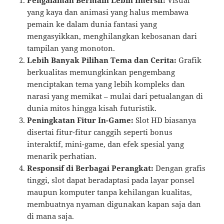
Pengalaman Bermain Lebih Imersif:
Visual
yang kaya dan animasi yang halus membawa
pemain ke dalam dunia fantasi yang
mengasyikkan, menghilangkan kebosanan dari
tampilan yang monoton.
Lebih Banyak Pilihan Tema dan Cerita:
Grafik
berkualitas memungkinkan pengembang
menciptakan tema yang lebih kompleks dan
narasi yang memikat – mulai dari petualangan di
dunia mitos hingga kisah futuristik.
Peningkatan Fitur In-Game:
Slot HD biasanya
disertai fitur-fitur canggih seperti bonus
interaktif, mini-game, dan efek spesial yang
menarik perhatian.
Responsif di Berbagai Perangkat:
Dengan grafis
tinggi, slot dapat beradaptasi pada layar ponsel
maupun komputer tanpa kehilangan kualitas,
membuatnya nyaman digunakan kapan saja dan
di mana saja.