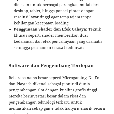
didesain untuk berbagai perangkat, mulai dari
desktop, tablet, hingga ponsel pintar dengan
resolusi layar tinggi agar tetap tajam tanpa
kehilangan kecepatan loading.
Penggunaan Shader dan Efek Cahaya:
Teknik
khusus seperti shader memberikan ilusi
kedalaman dan efek pencahayaan yang dramatis
sehingga permainan terasa lebih nyata.
Software dan Pengembang Terdepan
Beberapa nama besar seperti Microgaming, NetEnt,
dan Playtech dikenal sebagai pionir di dunia
pengembangan slot dengan kualitas grafis tinggi.
Mereka berinvestasi besar dalam riset dan
pengembangan teknologi terbaru untuk
memastikan setiap game tidak hanya menarik secara