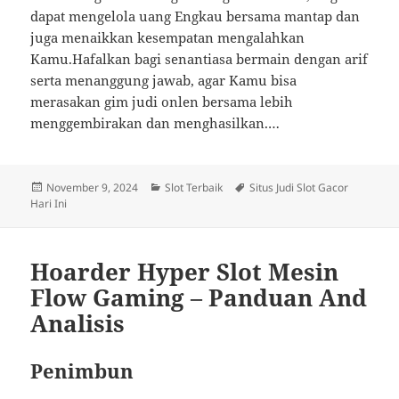
dapat mengelola uang Engkau bersama mantap dan
juga menaikkan kesempatan mengalahkan
Kamu.Hafalkan bagi senantiasa bermain dengan arif
serta menanggung jawab, agar Kamu bisa
merasakan gim judi onlen bersama lebih
menggembirakan dan menghasilkan.…
Diposkan
Kategori
Tag
November 9, 2024
Slot Terbaik
Situs Judi Slot Gacor
pada
Hari Ini
Hoarder Hyper Slot Mesin
Flow Gaming – Panduan And
Analisis
Penimbun