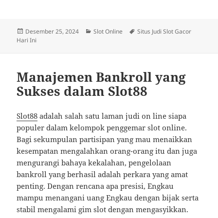
Diposkan
Kategori
Tag
Desember 25, 2024
Slot Online
Situs Judi Slot Gacor
pada
Hari Ini
Manajemen Bankroll yang
Sukses dalam Slot88
Slot88
adalah salah satu laman judi on line siapa
populer dalam kelompok penggemar slot online.
Bagi sekumpulan partisipan yang mau menaikkan
kesempatan mengalahkan orang-orang itu dan juga
mengurangi bahaya kekalahan, pengelolaan
bankroll yang berhasil adalah perkara yang amat
penting. Dengan rencana apa presisi, Engkau
mampu menangani uang Engkau dengan bijak serta
stabil mengalami gim slot dengan mengasyikkan.