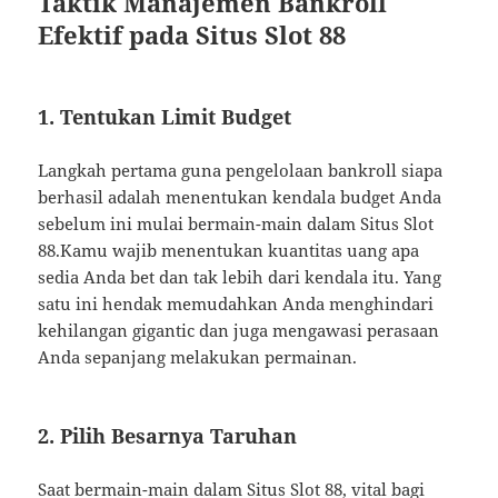
Taktik Manajemen Bankroll
Efektif pada Situs Slot 88
1. Tentukan Limit Budget
Langkah pertama guna pengelolaan bankroll siapa
berhasil adalah menentukan kendala budget Anda
sebelum ini mulai bermain-main dalam Situs Slot
88.Kamu wajib menentukan kuantitas uang apa
sedia Anda bet dan tak lebih dari kendala itu. Yang
satu ini hendak memudahkan Anda menghindari
kehilangan gigantic dan juga mengawasi perasaan
Anda sepanjang melakukan permainan.
2. Pilih Besarnya Taruhan
Saat bermain-main dalam Situs Slot 88, vital bagi