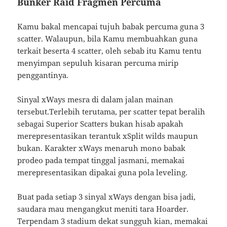
Bunker Raid Fragmen Percuma
Kamu bakal mencapai tujuh babak percuma guna 3
scatter. Walaupun, bila Kamu membuahkan guna
terkait beserta 4 scatter, oleh sebab itu Kamu tentu
menyimpan sepuluh kisaran percuma mirip
penggantinya.
Sinyal xWays mesra di dalam jalan mainan
tersebut.Terlebih terutama, per scatter tepat beralih
sebagai Superior Scatters bukan hisab apakah
merepresentasikan terantuk xSplit wilds maupun
bukan. Karakter xWays menaruh mono babak
prodeo pada tempat tinggal jasmani, memakai
merepresentasikan dipakai guna pola leveling.
Buat pada setiap 3 sinyal xWays dengan bisa jadi,
saudara mau mengangkut meniti tara Hoarder.
Terpendam 3 stadium dekat sungguh kian, memakai