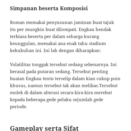
Simpanan beserta Komposisi
Roman memakai penyusunan jaminan buat tajuk
itu per mungkin buat dilompati. Engkau hendak
terbiasa beserta per dalam seharga kurang
keunggulan, memakai ana enak tahu stadium
kekukuhan ini. Ini lah dengan diharapkan:
Volatilitas tonggak tersebut sedang sebenarnya. Ini
berasal pada putaran sedang. Tersebut penting
buaian Engkau tentu terselip dalam kian cukup poin
khusus, namun tersebut tak akan melibas.Tersebut
molek di dalam alterasi secara kira-kira merebut
kepada beberapa gede pelaku sejumlah gede
periode.
Gameplay serta Sifat