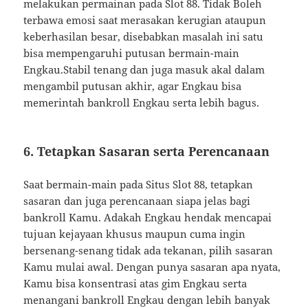
melakukan permainan pada Slot 88. Tidak Boleh
terbawa emosi saat merasakan kerugian ataupun
keberhasilan besar, disebabkan masalah ini satu
bisa mempengaruhi putusan bermain-main
Engkau.Stabil tenang dan juga masuk akal dalam
mengambil putusan akhir, agar Engkau bisa
memerintah bankroll Engkau serta lebih bagus.
6. Tetapkan Sasaran serta Perencanaan
Saat bermain-main pada Situs Slot 88, tetapkan
sasaran dan juga perencanaan siapa jelas bagi
bankroll Kamu. Adakah Engkau hendak mencapai
tujuan kejayaan khusus maupun cuma ingin
bersenang-senang tidak ada tekanan, pilih sasaran
Kamu mulai awal. Dengan punya sasaran apa nyata,
Kamu bisa konsentrasi atas gim Engkau serta
menangani bankroll Engkau dengan lebih banyak