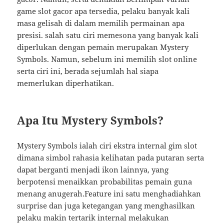
game slot gacor apa tersedia, pelaku banyak kali
masa gelisah di dalam memilih permainan apa
presisi. salah satu ciri memesona yang banyak kali
diperlukan dengan pemain merupakan Mystery
Symbols. Namun, sebelum ini memilih slot online
serta ciri ini, berada sejumlah hal siapa
memerlukan diperhatikan.
Apa Itu Mystery Symbols?
Mystery Symbols ialah ciri ekstra internal gim slot
dimana simbol rahasia kelihatan pada putaran serta
dapat berganti menjadi ikon lainnya, yang
berpotensi menaikkan probabilitas pemain guna
menang anugerah.Feature ini satu menghadiahkan
surprise dan juga ketegangan yang menghasilkan
pelaku makin tertarik internal melakukan