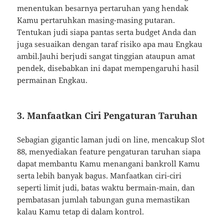
menentukan besarnya pertaruhan yang hendak
Kamu pertaruhkan masing-masing putaran.
Tentukan judi siapa pantas serta budget Anda dan
juga sesuaikan dengan taraf risiko apa mau Engkau
ambil.Jauhi berjudi sangat tinggian ataupun amat
pendek, disebabkan ini dapat mempengaruhi hasil
permainan Engkau.
3. Manfaatkan Ciri Pengaturan Taruhan
Sebagian gigantic laman judi on line, mencakup Slot
88, menyediakan feature pengaturan taruhan siapa
dapat membantu Kamu menangani bankroll Kamu
serta lebih banyak bagus. Manfaatkan ciri-ciri
seperti limit judi, batas waktu bermain-main, dan
pembatasan jumlah tabungan guna memastikan
kalau Kamu tetap di dalam kontrol.