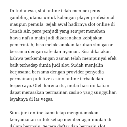
Di Indonesia, slot online telah menjadi jenis
gambling utama untuk kalangan player profesional
maupun pemula. Sejak awal hadirnya slot online di
Tanah Air, para penjudi yang sempat menahan
hawa nafsu main judi dikarenakan kebijakan
pemerintah, bisa melaksanakan taruhan slot gacor
bersama dengan safe dan nyaman. Bisa dikatakan
bahwa perkembangan zaman telah mempunyai efek
baik terhadap dunia judi slot. Sudah menjalin
kerjasama bersama dengan provider penyedia
permainan judi live casino online terbaik dan
terpercaya. Oleh karena itu, mulai hari ini kalian
dapat merasakan permainan casino yang sungguhan
layaknya di las vegas.
Situs judi online kami tetap mengutamakan
kenyamanan untuk setiap member agar mudah di
dalam bermain. Segera daftar dan bermain slot