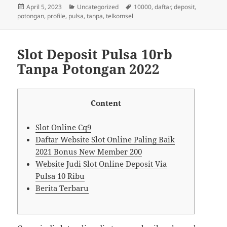
Diposkan
Kategori
Tag
April 5, 2023
Uncategorized
10000
,
daftar
,
deposit
,
pada
potongan
,
profile
,
pulsa
,
tanpa
,
telkomsel
Slot Deposit Pulsa 10rb
Tanpa Potongan 2022
Content
Slot Online Cq9
Daftar Website Slot Online Paling Baik
2021 Bonus New Member 200
Website Judi Slot Online Deposit Via
Pulsa 10 Ribu
Berita Terbaru