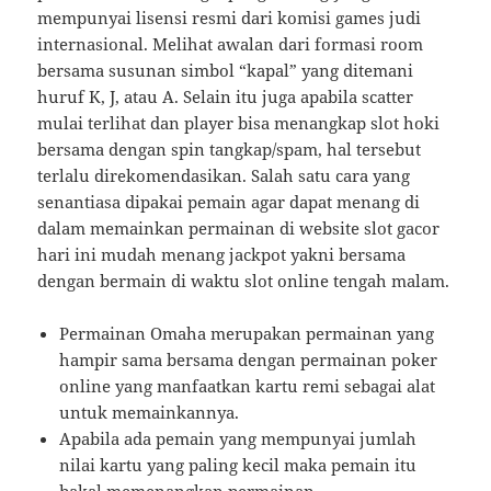
mempunyai lisensi resmi dari komisi games judi
internasional. Melihat awalan dari formasi room
bersama susunan simbol “kapal” yang ditemani
huruf K, J, atau A. Selain itu juga apabila scatter
mulai terlihat dan player bisa menangkap slot hoki
bersama dengan spin tangkap/spam, hal tersebut
terlalu direkomendasikan. Salah satu cara yang
senantiasa dipakai pemain agar dapat menang di
dalam memainkan permainan di website slot gacor
hari ini mudah menang jackpot yakni bersama
dengan bermain di waktu slot online tengah malam.
Permainan Omaha merupakan permainan yang
hampir sama bersama dengan permainan poker
online yang manfaatkan kartu remi sebagai alat
untuk memainkannya.
Apabila ada pemain yang mempunyai jumlah
nilai kartu yang paling kecil maka pemain itu