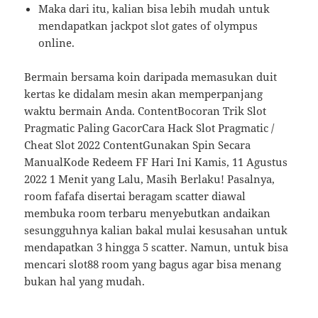
Maka dari itu, kalian bisa lebih mudah untuk
mendapatkan jackpot slot gates of olympus
online.
Bermain bersama koin daripada memasukan duit
kertas ke didalam mesin akan memperpanjang
waktu bermain Anda. ContentBocoran Trik Slot
Pragmatic Paling GacorCara Hack Slot Pragmatic /
Cheat Slot 2022 ContentGunakan Spin Secara
ManualKode Redeem FF Hari Ini Kamis, 11 Agustus
2022 1 Menit yang Lalu, Masih Berlaku! Pasalnya,
room fafafa disertai beragam scatter diawal
membuka room terbaru menyebutkan andaikan
sesungguhnya kalian bakal mulai kesusahan untuk
mendapatkan 3 hingga 5 scatter. Namun, untuk bisa
mencari slot88 room yang bagus agar bisa menang
bukan hal yang mudah.