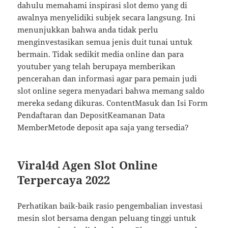
dahulu memahami inspirasi slot demo yang di
awalnya menyelidiki subjek secara langsung. Ini
menunjukkan bahwa anda tidak perlu
menginvestasikan semua jenis duit tunai untuk
bermain. Tidak sedikit media online dan para
youtuber yang telah berupaya memberikan
pencerahan dan informasi agar para pemain judi
slot online segera menyadari bahwa memang saldo
mereka sedang dikuras. ContentMasuk dan Isi Form
Pendaftaran dan DepositKeamanan Data
MemberMetode deposit apa saja yang tersedia?
Viral4d Agen Slot Online
Terpercaya 2022
Perhatikan baik-baik rasio pengembalian investasi
mesin slot bersama dengan peluang tinggi untuk