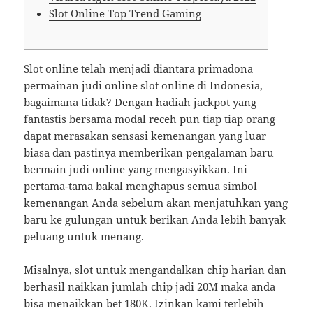
Slot Online Top Trend Gaming
Slot online telah menjadi diantara primadona
permainan judi online slot online di Indonesia,
bagaimana tidak? Dengan hadiah jackpot yang
fantastis bersama modal receh pun tiap tiap orang
dapat merasakan sensasi kemenangan yang luar
biasa dan pastinya memberikan pengalaman baru
bermain judi online yang mengasyikkan. Ini
pertama-tama bakal menghapus semua simbol
kemenangan Anda sebelum akan menjatuhkan yang
baru ke gulungan untuk berikan Anda lebih banyak
peluang untuk menang.
Misalnya, slot untuk mengandalkan chip harian dan
berhasil naikkan jumlah chip jadi 20M maka anda
bisa menaikkan bet 180K. Izinkan kami terlebih