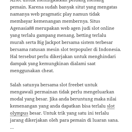
pemain. Karena sudah banyak situt yang mengatas
namanya web pragmatic play namun tidak
membayar kemenangan membernya. Situs
Agenasia88 merupakan web agen judi slot online
yang terlalu gampang menang, betting terlalu
murah serta Big Jackpot bersama sistem terbesar
bersama ratusan mesin slot terpopuler di Indonesia.
Hal tersebut perlu dikerjakan untuk menghindari
dampak yang kemungkinan dialami saat
menggunakan cheat.
Salah satunya bersama slot freebet untuk
mengawali permainan tidak perlu mengeluarkan
modal yang besar. Jika anda beruntung maka nilai
kemenangan yang anda dapatkan bisa terlalu
slot
olympus
besar. Untuk trik yang satu ini terlalu
jarang dikerjakan oleh para pemain di luaran sana.
…