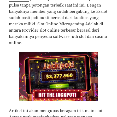
pulsa tanpa potongan terbaik saat ini ini. Dengan
banyaknya member yang sudah bergabung ke Ezslot
sudah pasti jadi bukti berasal dari kualitas yang
mereka miliki. Slot Online Microgaming Adalah di
antara Provider slot online terbesar berasal dari
banyakannya penyedia software judi slot dan casino
online.
Artikel ini akan mengupas beragam trik main slot
Aztec untuk meningkatkan peluang menang