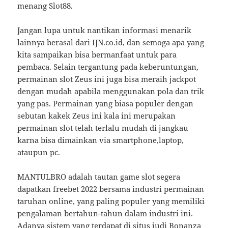
menang Slot88.
Jangan lupa untuk nantikan informasi menarik
lainnya berasal dari IJN.co.id, dan semoga apa yang
kita sampaikan bisa bermanfaat untuk para
pembaca. Selain tergantung pada keberuntungan,
permainan slot Zeus ini juga bisa meraih jackpot
dengan mudah apabila menggunakan pola dan trik
yang pas. Permainan yang biasa populer dengan
sebutan kakek Zeus ini kala ini merupakan
permainan slot telah terlalu mudah di jangkau
karna bisa dimainkan via smartphone,laptop,
ataupun pc.
MANTULBRO adalah tautan game slot segera
dapatkan freebet 2022 bersama industri permainan
taruhan online, yang paling populer yang memiliki
pengalaman bertahun-tahun dalam industri ini.
Adanya sistem yang terdapat di situs judi Bonanza