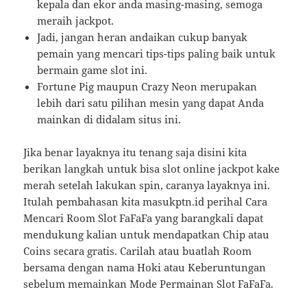
kepala dan ekor anda masing-masing, semoga
meraih jackpot.
Jadi, jangan heran andaikan cukup banyak
pemain yang mencari tips-tips paling baik untuk
bermain game slot ini.
Fortune Pig maupun Crazy Neon merupakan
lebih dari satu pilihan mesin yang dapat Anda
mainkan di didalam situs ini.
Jika benar layaknya itu tenang saja disini kita
berikan langkah untuk bisa slot online jackpot kake
merah setelah lakukan spin, caranya layaknya ini.
Itulah pembahasan kita masukptn.id perihal Cara
Mencari Room Slot FaFaFa yang barangkali dapat
mendukung kalian untuk mendapatkan Chip atau
Coins secara gratis. Carilah atau buatlah Room
bersama dengan nama Hoki atau Keberuntungan
sebelum memainkan Mode Permainan Slot FaFaFa.