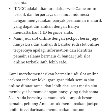
pecinta.
IDNGG adalah diantara daftar web Game online
terbaik dan terpercaya di semua indonesia
dengan menyediakan banyak permainan menarik
yang dapat dimainkan dengan hanya
mendaftarkan 1 ID tergacor anda.
Main judi slot online dengan jackpot besar juga
hanya bisa dimainkan di bandar judi slot online
terpercaya apalagi information dan identitas
pemain selama bermain di bandar judi slot
online terbaik jauh lebih safe.
Kami merekomendasikan bermain judi slot online
jackpot terbesar lokal gara-gara tidak semua slot
online dibuat sama, dan lebih dari satu mesin slot
membayar bersama dengan harga yang tidak sama.
Saat Anda bersaing bersama sekelompok besar
pemain, peluang Anda untuk mendapatkan jackpot
lebih tinggi daripada mendapatkan jackpot