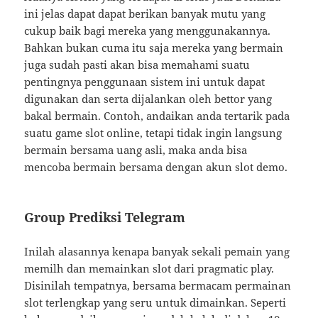
ini jelas dapat dapat berikan banyak mutu yang
cukup baik bagi mereka yang menggunakannya.
Bahkan bukan cuma itu saja mereka yang bermain
juga sudah pasti akan bisa memahami suatu
pentingnya penggunaan sistem ini untuk dapat
digunakan dan serta dijalankan oleh bettor yang
bakal bermain. Contoh, andaikan anda tertarik pada
suatu game slot online, tetapi tidak ingin langsung
bermain bersama uang asli, maka anda bisa
mencoba bermain bersama dengan akun slot demo.
Group Prediksi Telegram
Inilah alasannya kenapa banyak sekali pemain yang
memilh dan memainkan slot dari pragmatic play.
Disinilah tempatnya, bersama bermacam permainan
slot terlengkap yang seru untuk dimainkan. Seperti