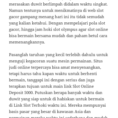
merasakan duwit berlimpah didalam waktu singkat.
Namun tentunya untuk menikmatinya di web slot
gacor gampang menang hari ini itu tidak semudah
yang kalian ketahui. Dengan mempelajari pola slot
gacor, hingga jam hoki slot olympus agar slot online
bisa bermain bersama mudah dan paham betul cara
memenangkannya.
Pasanglah taruhan yang kecil terlebih dahulu untuk
menguji kegacoran suatu mesin permainan. Situs
judi online terpercaya bisa amat menyenangkan,
tetapi harus tahu kapan waktu untuk berhenti
bermain, tanggapi ini dengan serius dan juga
terapkan tujuan untuk main link Slot Online
Deposit 5000. Putuskan berapa banyak waktu dan
duwit yang siap untuk di habiskan untuk bermain
di Link Slot Terhoki waktu ini. Mereka mempunyai
basis pasar yang besar di kawasan Asia dan
permainan mereka waktu ini sederhana dan mudah