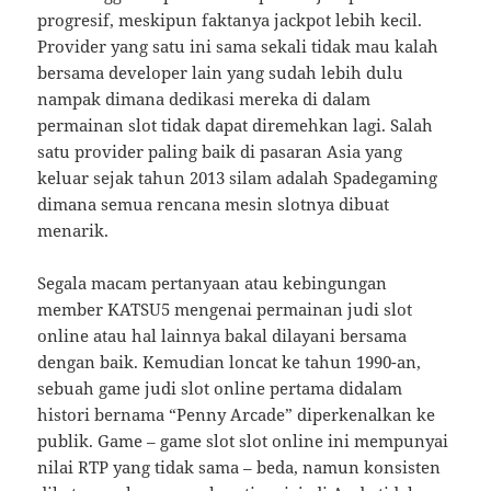
progresif, meskipun faktanya jackpot lebih kecil.
Provider yang satu ini sama sekali tidak mau kalah
bersama developer lain yang sudah lebih dulu
nampak dimana dedikasi mereka di dalam
permainan slot tidak dapat diremehkan lagi. Salah
satu provider paling baik di pasaran Asia yang
keluar sejak tahun 2013 silam adalah Spadegaming
dimana semua rencana mesin slotnya dibuat
menarik.
Segala macam pertanyaan atau kebingungan
member KATSU5 mengenai permainan judi slot
online atau hal lainnya bakal dilayani bersama
dengan baik. Kemudian loncat ke tahun 1990-an,
sebuah game judi slot online pertama didalam
histori bernama “Penny Arcade” diperkenalkan ke
publik. Game – game slot slot online ini mempunyai
nilai RTP yang tidak sama – beda, namun konsisten