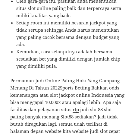
Oleh gara-gara itu, pastikan anda menentukan
situs slot online paling baik dan terpercaya serta
miliki kualitas yang baik.
Setiap room ini memiliki besaran jackpot yang
tidak serupa sehingga Anda harus menentukan
yang paling cocok bersama dengan budget yang
ada.
Kemudian, cara selanjutnya adalah bersama
sesuaikan bet yang dimiliki dengan jumlah chip
yang dimiliki pula.
Permainan Judi Online Paling Hoki Yang Gampang
Menang Di Tahun 2022Sports Betting Bahkan odds
kemenangan atau slot jackpot online Indonesia yang
bisa menggapai 10.000x atau apalagi lebih. Apa saja
fasilitas dan pelayanan situs
rtp
judi slot88 slot
paling banyak menang Slot88 sediakan? Jadi tidak
butuh diragukan lagi, semua udah terlihat di
halaman depan website kita website judi slot cepat