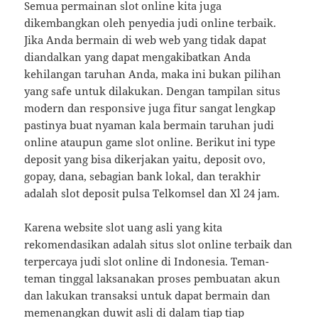
Semua permainan slot online kita juga
dikembangkan oleh penyedia judi online terbaik.
Jika Anda bermain di web web yang tidak dapat
diandalkan yang dapat mengakibatkan Anda
kehilangan taruhan Anda, maka ini bukan pilihan
yang safe untuk dilakukan. Dengan tampilan situs
modern dan responsive juga fitur sangat lengkap
pastinya buat nyaman kala bermain taruhan judi
online ataupun game slot online. Berikut ini type
deposit yang bisa dikerjakan yaitu, deposit ovo,
gopay, dana, sebagian bank lokal, dan terakhir
adalah slot deposit pulsa Telkomsel dan Xl 24 jam.
Karena website slot uang asli yang kita
rekomendasikan adalah situs slot online terbaik dan
terpercaya judi slot online di Indonesia. Teman-
teman tinggal laksanakan proses pembuatan akun
dan lakukan transaksi untuk dapat bermain dan
memenangkan duwit asli di dalam tiap tiap