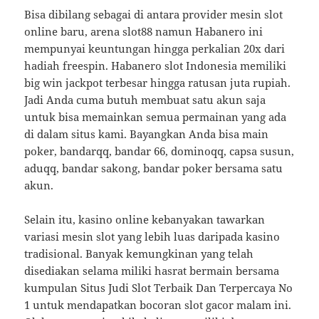
Bisa dibilang sebagai di antara provider mesin slot
online baru, arena slot88 namun Habanero ini
mempunyai keuntungan hingga perkalian 20x dari
hadiah freespin. Habanero slot Indonesia memiliki
big win jackpot terbesar hingga ratusan juta rupiah.
Jadi Anda cuma butuh membuat satu akun saja
untuk bisa memainkan semua permainan yang ada
di dalam situs kami. Bayangkan Anda bisa main
poker, bandarqq, bandar 66, dominoqq, capsa susun,
aduqq, bandar sakong, bandar poker bersama satu
akun.
Selain itu, kasino online kebanyakan tawarkan
variasi mesin slot yang lebih luas daripada kasino
tradisional. Banyak kemungkinan yang telah
disediakan selama miliki hasrat bermain bersama
kumpulan Situs Judi Slot Terbaik Dan Terpercaya No
1 untuk mendapatkan bocoran slot gacor malam ini.