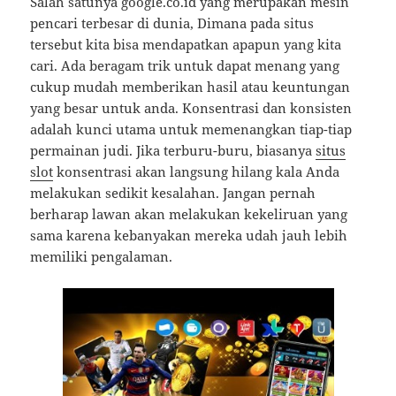
Salah satunya google.co.id yang merupakan mesin
pencari terbesar di dunia, Dimana pada situs
tersebut kita bisa mendapatkan apapun yang kita
cari. Ada beragam trik untuk dapat menang yang
cukup mudah memberikan hasil atau keuntungan
yang besar untuk anda. Konsentrasi dan konsisten
adalah kunci utama untuk memenangkan tiap-tiap
permainan judi. Jika terburu-buru, biasanya
situs
slot
konsentrasi akan langsung hilang kala Anda
melakukan sedikit kesalahan. Jangan pernah
berharap lawan akan melakukan kekeliruan yang
sama karena kebanyakan mereka udah jauh lebih
memiliki pengalaman.