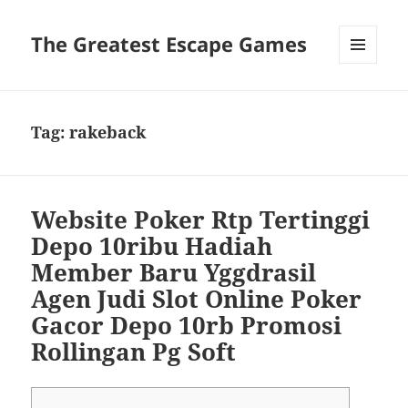
The Greatest Escape Games
MENU
DAN
WIDGET
Tag:
rakeback
Website Poker Rtp Tertinggi
Depo 10ribu Hadiah
Member Baru Yggdrasil
Agen Judi Slot Online Poker
Gacor Depo 10rb Promosi
Rollingan Pg Soft