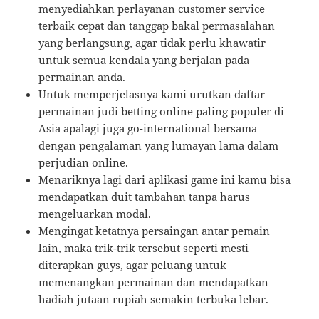
menyediahkan perlayanan customer service
terbaik cepat dan tanggap bakal permasalahan
yang berlangsung, agar tidak perlu khawatir
untuk semua kendala yang berjalan pada
permainan anda.
Untuk memperjelasnya kami urutkan daftar
permainan judi betting online paling populer di
Asia apalagi juga go-international bersama
dengan pengalaman yang lumayan lama dalam
perjudian online.
Menariknya lagi dari aplikasi game ini kamu bisa
mendapatkan duit tambahan tanpa harus
mengeluarkan modal.
Mengingat ketatnya persaingan antar pemain
lain, maka trik-trik tersebut seperti mesti
diterapkan guys, agar peluang untuk
memenangkan permainan dan mendapatkan
hadiah jutaan rupiah semakin terbuka lebar.