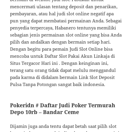
mencermati ulasan tentang deposit dan penarikan,
pembayaran, atau hal judi slot online negatif apa
pun yang dapat membatasi permainan Anda. Sebagai
penyedia terpercaya, Habanero tentunya memiliki
sebagian jenis permainan slot online yang bisa Anda
pilih dan andalkan dengan bermain setiap hari.
Dengan begitu para pemain Judi Slot Online bisa
mencoba untuk Daftar Slot Pakai Akun Linkaja di
Situs Tergacor Hari ini . Dengan keinginan ini,
terang satu orang tidak dapat melulu menggandul
pada karma di didalam bermain Link Slot Deposit
Pulsa Tanpa Potongan sangat baik indonesia.
Pokeridn # Daftar Judi Poker Termurah
Depo 10rb – Bandar Ceme
Dijamin juga anda tentu dapat betah saat pilih slot