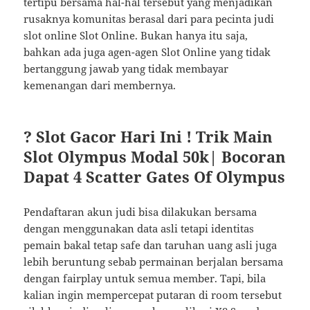
tertipu bersama hal-hal tersebut yang menjadikan
rusaknya komunitas berasal dari para pecinta judi
slot online Slot Online. Bukan hanya itu saja,
bahkan ada juga agen-agen Slot Online yang tidak
bertanggung jawab yang tidak membayar
kemenangan dari membernya.
? Slot Gacor Hari Ini ! Trik Main
Slot Olympus Modal 50k| Bocoran
Dapat 4 Scatter Gates Of Olympus
Pendaftaran akun judi bisa dilakukan bersama
dengan menggunakan data asli tetapi identitas
pemain bakal tetap safe dan taruhan uang asli juga
lebih beruntung sebab permainan berjalan bersama
dengan fairplay untuk semua member. Tapi, bila
kalian ingin mempercepat putaran di room tersebut