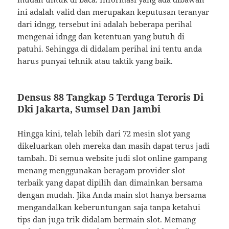
ini adalah valid dan merupakan keputusan teranyar
dari idngg, tersebut ini adalah beberapa perihal
mengenai idngg dan ketentuan yang butuh di
patuhi. Sehingga di didalam perihal ini tentu anda
harus punyai tehnik atau taktik yang baik.
Densus 88 Tangkap 5 Terduga Teroris Di
Dki Jakarta, Sumsel Dan Jambi
Hingga kini, telah lebih dari 72 mesin slot yang
dikeluarkan oleh mereka dan masih dapat terus jadi
tambah. Di semua website judi slot online gampang
menang menggunakan beragam provider slot
terbaik yang dapat dipilih dan dimainkan bersama
dengan mudah. Jika Anda main slot hanya bersama
mengandalkan keberuntungan saja tanpa ketahui
tips dan juga trik didalam bermain slot. Memang