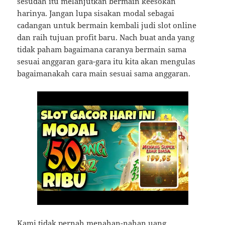
sesudah itu melanjutkan bermain keesokan
harinya. Jangan lupa sisakan modal sebagai
cadangan untuk bermain kembali judi slot online
dan raih tujuan profit baru. Nach buat anda yang
tidak paham bagaimana caranya bermain sama
sesuai anggaran gara-gara itu kita akan mengulas
bagaimanakah cara main sesuai sama anggaran.
Kami tidak pernah menahan-nahan uang