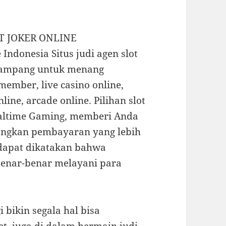
OT JOKER ONLINE
 Indonesia Situs judi agen slot
gampang untuk menang
member, live casino online,
line, arcade online. Pilihan slot
Realtime Gaming, memberi Anda
ngkan pembayaran yang lebih
, dapat dikatakan bahwa
benar-benar melayani para
 bikin segala hal bisa