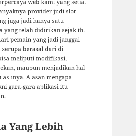
terpercaya web kami yang setia.
anyaknya provider judi slot
ng juga jadi hanya satu
a yang telah didirikan sejak th.
dari pemain yang jadi janggal
serupa berasal dari di
isa meliputi modifikasi,
ekan, maupun menjadikan hal
si aslinya. Alasan mengapa
i gara-gara aplikasi itu
n.
a Yang Lebih