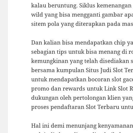
kalau beruntung. Siklus kemenangan 
wild yang bisa mengganti gambar apa
sitem pola yang diterapkan pada mas
Dan kalian bisa mendapatkan chip ya
sebagian tips untuk bisa menang di 
kemungkinan yang telah disediakan s
bersama kumpulan Situs Judi Slot Te
untuk mendapatkan bocoran slot gaco
promo dan rewards untuk Link Slot 
dukungan oleh pertolongan klien ya
proses pendaftaran Slot Terbaru untu
Hal ini demi menunjang kenyamanan