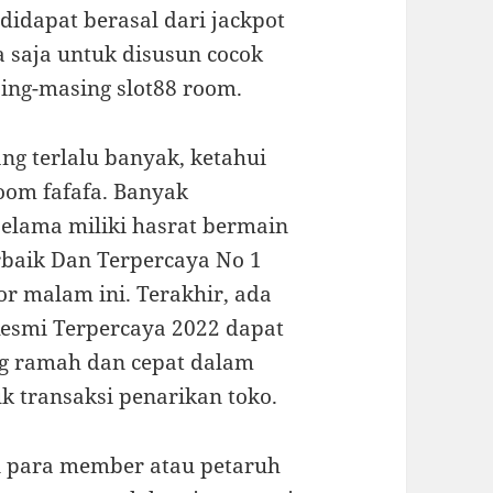
didapat berasal dari jackpot
 saja untuk disusun cocok
ing-masing slot88 room.
ng terlalu banyak, ketahui
room fafafa. Banyak
elama miliki hasrat bermain
rbaik Dan Terpercaya No 1
r malam ini. Terakhir, ada
Resmi Terpercaya 2022 dapat
ng ramah dan cepat dalam
k transaksi penarikan toko.
 para member atau petaruh