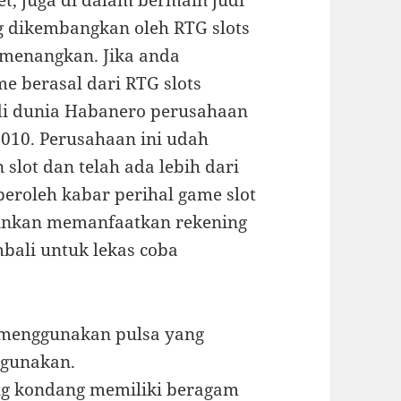
et, juga di dalam bermain judi
ng dikembangkan oleh RTG slots
imenangkan. Jika anda
e berasal dari RTG slots
k di dunia Habanero perusahaan
2010. Perusahaan ini udah
slot dan telah ada lebih dari
beroleh kabar perihal game slot
ainkan memanfaatkan rekening
mbali untuk lekas coba
i menggunakan pulsa yang
igunakan.
g kondang memiliki beragam