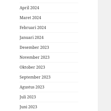
April 2024
Maret 2024
Februari 2024
Januari 2024
Desember 2023
November 2023
Oktober 2023
September 2023
Agustus 2023
Juli 2023
Juni 2023