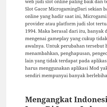
web judi slot online paling baik dan 
Slot Gacor MicrogamingDari sekian b
online yang hadir saat ini, Microgami
provider atau platform judi slot tertu
1994. Maka berasal dari itu, banyak 
mengenai gameplay yang cukup tidak 
awalnya. Untuk perubahan tersebut b
menambahkan, penghapusan, pengec
lain yang tidak terdapat pada aplika
harus menggunakan aplikasi Mod yakn
sendiri mempunyai banyak berlebiha
Mengangkat Indonesi