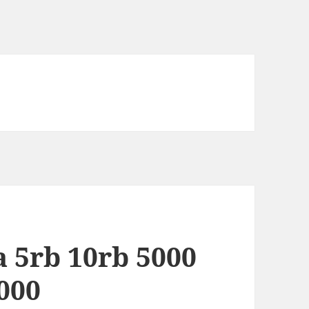
a 5rb 10rb 5000
000