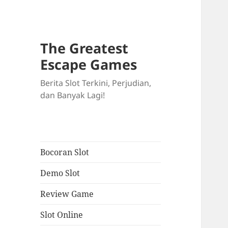
The Greatest
Escape Games
Berita Slot Terkini, Perjudian,
dan Banyak Lagi!
Bocoran Slot
Demo Slot
Review Game
Slot Online