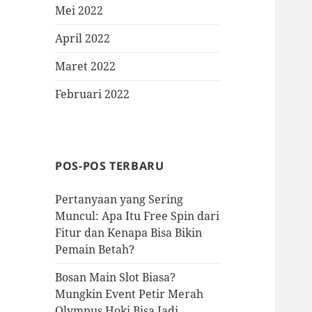
Mei 2022
April 2022
Maret 2022
Februari 2022
POS-POS TERBARU
Pertanyaan yang Sering
Muncul: Apa Itu Free Spin dari
Fitur dan Kenapa Bisa Bikin
Pemain Betah?
Bosan Main Slot Biasa?
Mungkin Event Petir Merah
Olympus Hoki Bisa Jadi