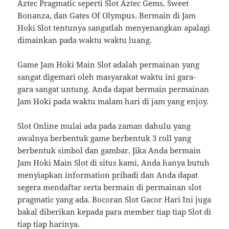
Aztec Pragmatic seperti Slot Aztec Gems, Sweet
Bonanza, dan Gates Of Olympus. Bermain di Jam
Hoki Slot tentunya sangatlah menyenangkan apalagi
dimainkan pada waktu waktu luang.
Game Jam Hoki Main Slot adalah permainan yang
sangat digemari oleh masyarakat waktu ini gara-
gara sangat untung. Anda dapat bermain permainan
Jam Hoki pada waktu malam hari di jam yang enjoy.
Slot Online mulai ada pada zaman dahulu yang
awalnya berbentuk game berbentuk 3 roll yang
berbentuk simbol dan gambar. Jika Anda bermain
Jam Hoki Main Slot di situs kami, Anda hanya butuh
menyiapkan information pribadi dan Anda dapat
segera mendaftar serta bermain di permainan slot
pragmatic yang ada. Bocoran Slot Gacor Hari Ini juga
bakal diberikan kepada para member tiap tiap Slot di
tiap tiap harinya.