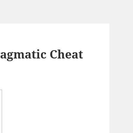
ragmatic Cheat