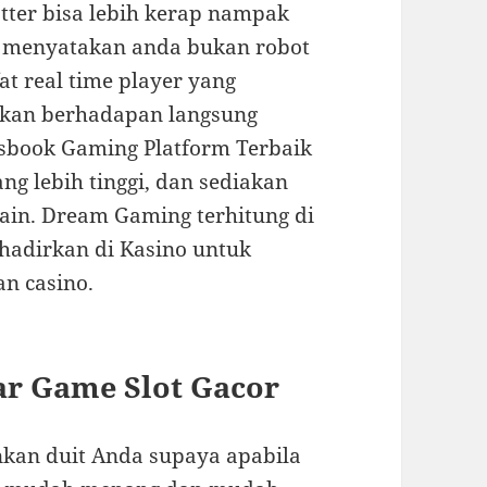
tter bisa lebih kerap nampak
k menyatakan anda bukan robot
t real time player yang
 akan berhadapan langsung
sbook Gaming Platform Terbaik
g lebih tinggi, dan sediakan
ain. Dream Gaming terhitung di
 hadirkan di Kasino untuk
n casino.
ar Game Slot Gacor
nkan duit Anda supaya apabila