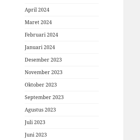
April 2024
Maret 2024
Februari 2024
Januari 2024
Desember 2023
November 2023
Oktober 2023
September 2023
Agustus 2023
Juli 2023
Juni 2023