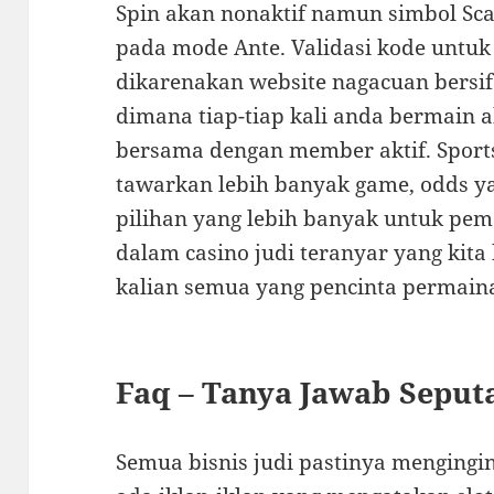
Spin akan nonaktif namun simbol Sca
pada mode Ante. Validasi kode untu
dikarenakan website nagacuan bersifa
dimana tiap-tiap kali anda bermain
bersama dengan member aktif. Sport
tawarkan lebih banyak game, odds yan
pilihan yang lebih banyak untuk pem
dalam casino judi teranyar yang kita
kalian semua yang pencinta permaina
Faq – Tanya Jawab Seput
Semua bisnis judi pastinya mengingi