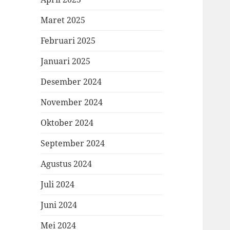
Maret 2025
Februari 2025
Januari 2025
Desember 2024
November 2024
Oktober 2024
September 2024
Agustus 2024
Juli 2024
Juni 2024
Mei 2024