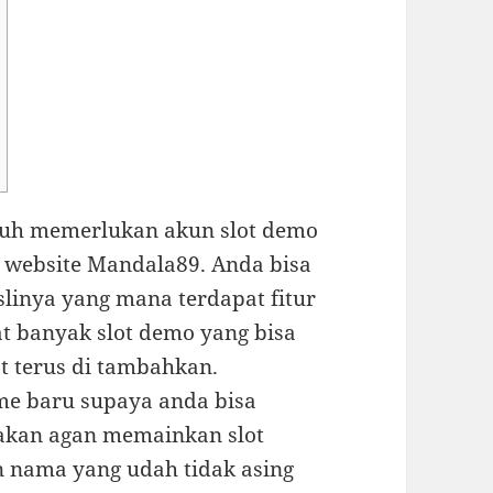
tuh memerlukan akun slot demo
 website Mandala89. Anda bisa
linya yang mana terdapat fitur
at banyak slot demo yang bisa
t terus di tambahkan.
ame baru supaya anda bisa
akan agan memainkan slot
n nama yang udah tidak asing