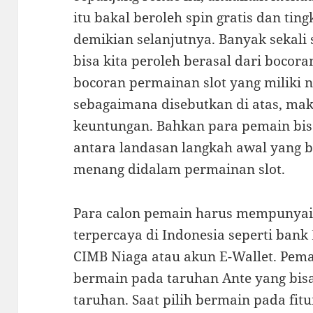
itu bakal beroleh spin gratis dan ting
demikian selanjutnya. Banyak sekali
bisa kita peroleh berasal dari bocora
bocoran permainan slot yang miliki n
sebagaimana disebutkan di atas, maka
keuntungan. Bahkan para pemain bisa
antara landasan langkah awal yang b
menang didalam permainan slot.
Para calon pemain harus mempunyai 
terpercaya di Indonesia seperti bank
CIMB Niaga atau akun E-Wallet. Pema
bermain pada taruhan Ante yang bis
taruhan. Saat pilih bermain pada fit