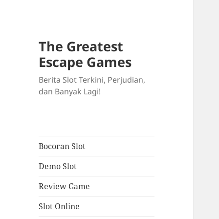
The Greatest
Escape Games
Berita Slot Terkini, Perjudian,
dan Banyak Lagi!
Bocoran Slot
Demo Slot
Review Game
Slot Online