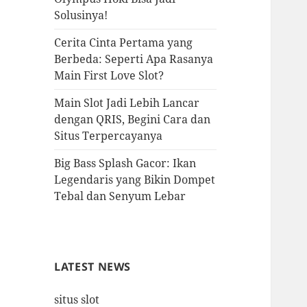
Solusinya!
Cerita Cinta Pertama yang
Berbeda: Seperti Apa Rasanya
Main First Love Slot?
Main Slot Jadi Lebih Lancar
dengan QRIS, Begini Cara dan
Situs Terpercayanya
Big Bass Splash Gacor: Ikan
Legendaris yang Bikin Dompet
Tebal dan Senyum Lebar
LATEST NEWS
situs slot