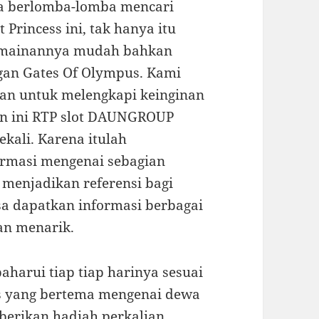
ga berlomba-lomba mencari
Princess ini, tak hanya itu
rmainannya mudah bahkan
gan Gates Of Olympus. Kami
uan untuk melengkapi keinginan
an ini RTP slot DAUNGROUP
ekali. Karena itulah
rmasi mengenai sebagian
 menjadikan referensi bagi
isa dapatkan informasi berbagai
an menarik.
baharui tiap tiap harinya sesuai
 yang bertema mengenai dewa
berikan hadiah perkalian