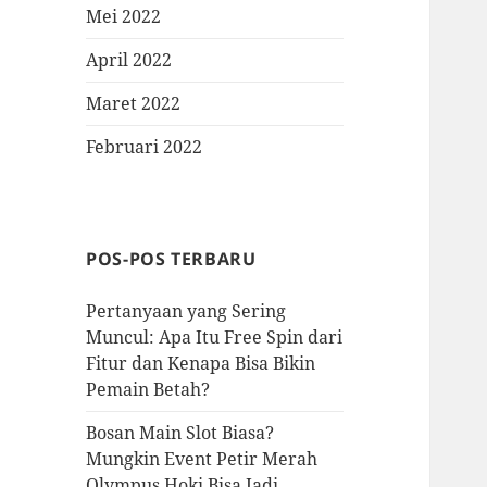
Mei 2022
April 2022
Maret 2022
Februari 2022
POS-POS TERBARU
Pertanyaan yang Sering
Muncul: Apa Itu Free Spin dari
Fitur dan Kenapa Bisa Bikin
Pemain Betah?
Bosan Main Slot Biasa?
Mungkin Event Petir Merah
Olympus Hoki Bisa Jadi