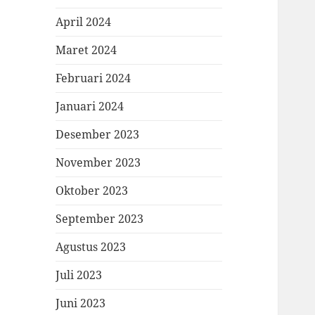
April 2024
Maret 2024
Februari 2024
Januari 2024
Desember 2023
November 2023
Oktober 2023
September 2023
Agustus 2023
Juli 2023
Juni 2023