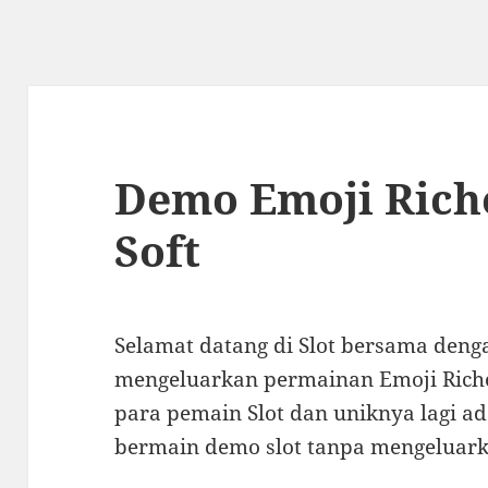
Demo Emoji Riche
Soft
Selamat datang di Slot bersama denga
mengeluarkan permainan Emoji Rich
para pemain Slot dan uniknya lagi a
bermain demo slot tanpa mengeluark