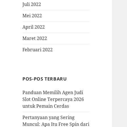
Juli 2022
Mei 2022
April 2022
Maret 2022
Februari 2022
POS-POS TERBARU
Panduan Memilih Agen Judi
Slot Online Terpercaya 2026
untuk Pemain Cerdas
Pertanyaan yang Sering
Muncul: Apa Itu Free Spin dari