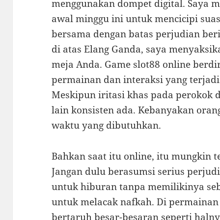
menggunakan dompet digital. Saya me
awal minggu ini untuk mencicipi sua
bersama dengan batas perjudian beris
di atas Elang Ganda, saya menyaksik
meja Anda. Game slot88 online berdi
permainan dan interaksi yang terjadi
Meskipun iritasi khas pada perokok d
lain konsisten ada. Kebanyakan oran
waktu yang dibutuhkan.
Bahkan saat itu online, itu mungkin 
Jangan dulu berasumsi serius perjud
untuk hiburan tanpa memilikinya seb
untuk melacak nafkah. Di permainan s
bertaruh besar-besaran seperti haln