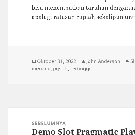
bisa menempatkan taruhan dengan no
apalagi ratusan rupiah sekalipun un
Diposkan
Penulis
K
Oktober 31, 2022
John Anderson
S
pada
menang
,
pgsoft
,
tertinggi
Navigasi
pos
SEBELUMNYA
Demo Slot Pragmatic Pla
Pos