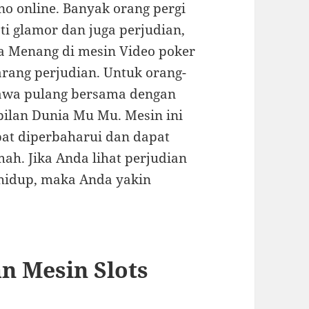
ino online. Banyak orang pergi
i glamor dan juga perjudian,
a Menang di mesin Video poker
arang perjudian. Untuk orang-
ibawa pulang bersama dengan
ilan Dunia Mu Mu. Mesin ini
pat diperbaharui dan dapat
ah. Jika Anda lihat perjudian
 hidup, maka Anda yakin
 Mesin Slots