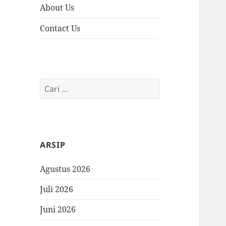
About Us
Contact Us
Cari
untuk:
ARSIP
Agustus 2026
Juli 2026
Juni 2026