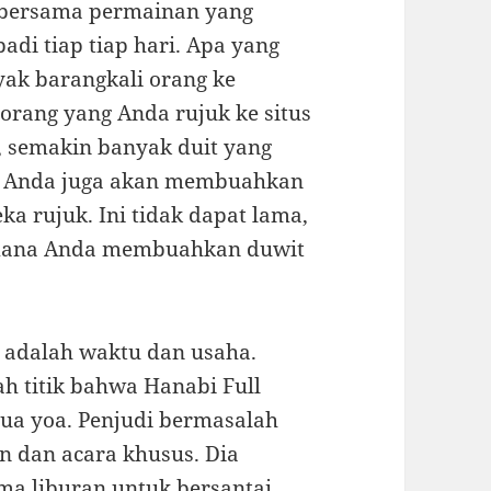
n bersama permainan yang
badi tiap tiap hari. Apa yang
ak barangkali orang ke
rang yang Anda rujuk ke situs
, semakin banyak duit yang
hat Anda juga akan membuahkan
a rujuk. Ini tidak dapat lama,
mana Anda membuahkan duwit
 adalah waktu dan usaha.
ah titik bahwa Hanabi Full
dua yoa. Penjudi bermasalah
n dan acara khusus. Dia
a liburan untuk bersantai,