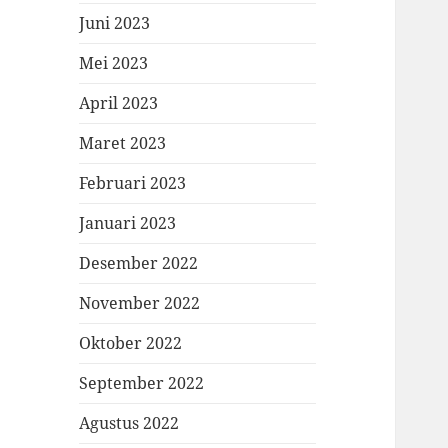
Juni 2023
Mei 2023
April 2023
Maret 2023
Februari 2023
Januari 2023
Desember 2022
November 2022
Oktober 2022
September 2022
Agustus 2022