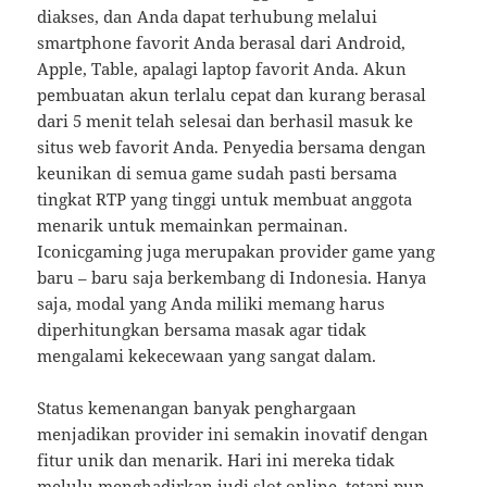
diakses, dan Anda dapat terhubung melalui
smartphone favorit Anda berasal dari Android,
Apple, Table, apalagi laptop favorit Anda. Akun
pembuatan akun terlalu cepat dan kurang berasal
dari 5 menit telah selesai dan berhasil masuk ke
situs web favorit Anda. Penyedia bersama dengan
keunikan di semua game sudah pasti bersama
tingkat RTP yang tinggi untuk membuat anggota
menarik untuk memainkan permainan.
Iconicgaming juga merupakan provider game yang
baru – baru saja berkembang di Indonesia. Hanya
saja, modal yang Anda miliki memang harus
diperhitungkan bersama masak agar tidak
mengalami kekecewaan yang sangat dalam.
Status kemenangan banyak penghargaan
menjadikan provider ini semakin inovatif dengan
fitur unik dan menarik. Hari ini mereka tidak
melulu menghadirkan judi slot online, tetapi pun