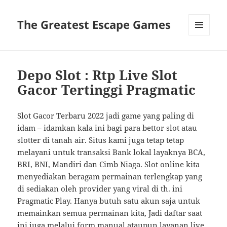
The Greatest Escape Games
MENU
DAN
WIDGET
Depo Slot : Rtp Live Slot
Gacor Tertinggi Pragmatic
Slot Gacor Terbaru 2022 jadi game yang paling di
idam – idamkan kala ini bagi para bettor slot atau
slotter di tanah air. Situs kami juga tetap tetap
melayani untuk transaksi Bank lokal layaknya BCA,
BRI, BNI, Mandiri dan Cimb Niaga. Slot online kita
menyediakan beragam permainan terlengkap yang
di sediakan oleh provider yang viral di th. ini
Pragmatic Play. Hanya butuh satu akun saja untuk
memainkan semua permainan kita, Jadi daftar saat
ini juga melalui form manual ataupun layanan live