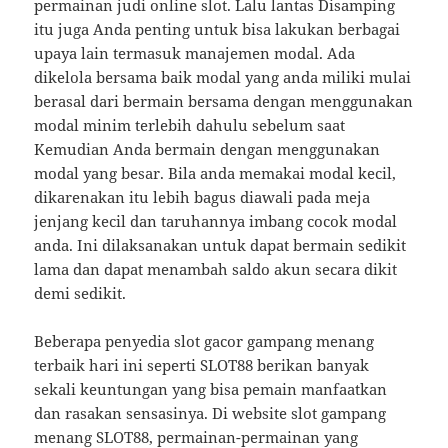
permainan judi online slot. Lalu lantas Disamping
itu juga Anda penting untuk bisa lakukan berbagai
upaya lain termasuk manajemen modal. Ada
dikelola bersama baik modal yang anda miliki mulai
berasal dari bermain bersama dengan menggunakan
modal minim terlebih dahulu sebelum saat
Kemudian Anda bermain dengan menggunakan
modal yang besar. Bila anda memakai modal kecil,
dikarenakan itu lebih bagus diawali pada meja
jenjang kecil dan taruhannya imbang cocok modal
anda. Ini dilaksanakan untuk dapat bermain sedikit
lama dan dapat menambah saldo akun secara dikit
demi sedikit.
Beberapa penyedia slot gacor gampang menang
terbaik hari ini seperti SLOT88 berikan banyak
sekali keuntungan yang bisa pemain manfaatkan
dan rasakan sensasinya. Di website slot gampang
menang SLOT88, permainan-permainan yang