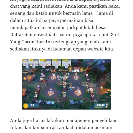
chat yang kami sediakan. Anda kami pastikan bakal
senang dan betah untuk bermain lama – lama di
dalam situs ini, supaya permainan bisa
mendapatkan kesempatan jackpot lebih besar.
Daftar dan download saat ini juga aplikasi Judi Slot
Yang Gacor Hari Ini terlengkap yang telah kami
sediakan linknya di halaman depan website kita.
Anda juga harus lakukan manajemen pengelolaan
fokus dan konsentrasi anda di didalam bermain