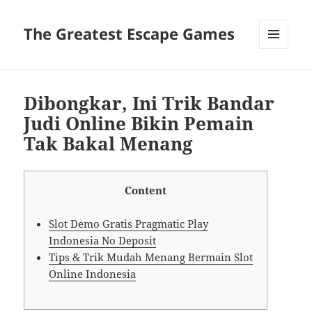
The Greatest Escape Games
MENU
DAN
WIDGET
Dibongkar, Ini Trik Bandar
Judi Online Bikin Pemain
Tak Bakal Menang
Content
Slot Demo Gratis Pragmatic Play
Indonesia No Deposit
Tips & Trik Mudah Menang Bermain Slot
Online Indonesia