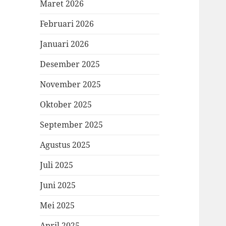
Maret 2026
Februari 2026
Januari 2026
Desember 2025
November 2025
Oktober 2025
September 2025
Agustus 2025
Juli 2025
Juni 2025
Mei 2025
April 2025