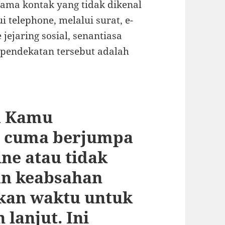
sama kontak yang tidak dikenal
ui telephone, melalui surat, e-
 jejaring sosial, senantiasa
endekatan tersebut adalah
a Kamu
a cuma berjumpa
ine atau tidak
an keabsahan
gkan waktu untuk
 lanjut. Ini