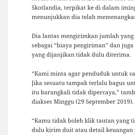
Skotlandia, terpikat ke di dalam imi
menunjukkan dia telah memenangkan 
Dia lantas mengirimkan jumlah yang 
sebagai “biaya pengiriman” dan juga 
yang dijanjikan tidak dulu diterima.
“Kami minta agar penduduk untuk sa
Jika sesuatu tampak terlalu bagus u
itu barangkali tidak dipercaya,” tam
diakses Minggu (29 September 2019).
“Kamu tidak boleh klik tautan yang t
dulu kirim duit atau detail keuangan