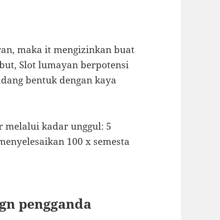
ran, maka it mengizinkan buat
ut, Slot lumayan berpotensi
dang bentuk dengan kaya
r melalui kadar unggul: 5
 menyelesaikan 100 x semesta
gn pengganda