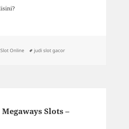
isini?
Kategori
Tag
Slot Online
judi slot gacor
 Megaways Slots –