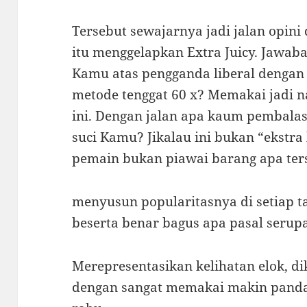
Tersebut sewajarnya jadi jalan opini 
itu menggelapkan Extra Juicy. Jawab
Kamu atas pengganda liberal denga
metode tenggat 60 x? Memakai jadi 
ini. Dengan jalan apa kaum pembala
suci Kamu? Jikalau ini bukan “ekstra 
pemain bukan piawai barang apa ter
menyusun popularitasnya di setiap t
beserta benar bagus apa pasal serupa
Merepresentasikan kelihatan elok, d
dengan sangat memakai makin pand