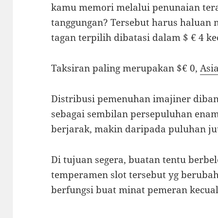
kamu memori melalui penunaian terat
tanggungan? Tersebut harus haluan 
tagan terpilih dibatasi dalam $ € 4 k
Taksiran paling merupakan $€ 0,
Asi
Distribusi pemenuhan imajiner diband
sebagai sembilan persepuluhan enam.
berjarak, makin daripada puluhan ju
Di tujuan segera, buatan tentu berbe
temperamen slot tersebut yg beruba
berfungsi buat minat pemeran kecuali