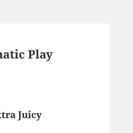
atic Play
tra Juicy