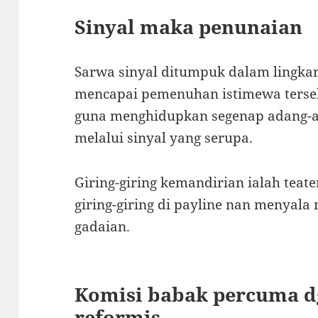
Sinyal maka penunaian
Sarwa sinyal ditumpuk dalam lingka
mencapai pemenuhan istimewa terseb
guna menghidupkan segenap adang-a
melalui sinyal yang serupa.
Giring-giring kemandirian ialah teate
giring-giring di payline nan menyala
gadaian.
Komisi babak percuma d
reformis