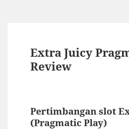
Extra Juicy Pragm
Review
Pertimbangan slot Ex
(Pragmatic Play)