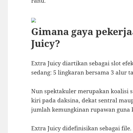
rahu.
Gimana gaya pekerjaa
Juicy?
Extra Juicy diartikan sebagai slot ef
sedang: 5 lingkaran bersama 3 alur t
Nun spektakuler merupakan koalisi s
kiri pada daksina, dekat sentral mau
jumlah kemungkinan rupawan guna ko
Extra Juicy didefinisikan sebagai file