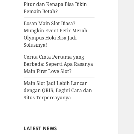
Fitur dan Kenapa Bisa Bikin
Pemain Betah?
Bosan Main Slot Biasa?
Mungkin Event Petir Merah
Olympus Hoki Bisa Jadi
Solusinya!
Cerita Cinta Pertama yang
Berbeda: Seperti Apa Rasanya
Main First Love Slot?
Main Slot Jadi Lebih Lancar
dengan QRIS, Begini Cara dan
Situs Terpercayanya
LATEST NEWS