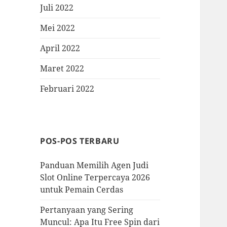
Juli 2022
Mei 2022
April 2022
Maret 2022
Februari 2022
POS-POS TERBARU
Panduan Memilih Agen Judi
Slot Online Terpercaya 2026
untuk Pemain Cerdas
Pertanyaan yang Sering
Muncul: Apa Itu Free Spin dari