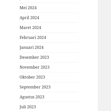
Mei 2024
April 2024
Maret 2024
Februari 2024
Januari 2024
Desember 2023
November 2023
Oktober 2023
September 2023
Agustus 2023
Juli 2023