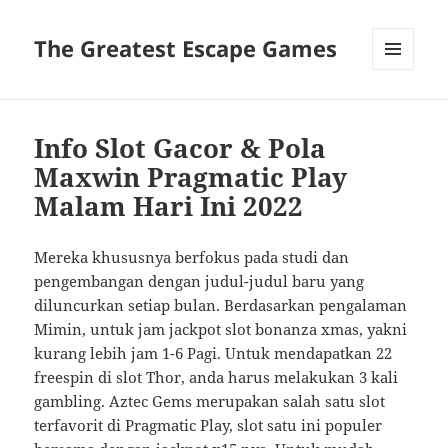
The Greatest Escape Games
MENU
DAN
WIDGET
Info Slot Gacor & Pola
Maxwin Pragmatic Play
Malam Hari Ini 2022
Mereka khususnya berfokus pada studi dan
pengembangan dengan judul-judul baru yang
diluncurkan setiap bulan. Berdasarkan pengalaman
Mimin, untuk jam jackpot slot bonanza xmas, yakni
kurang lebih jam 1-6 Pagi. Untuk mendapatkan 22
freespin di slot Thor, anda harus melakukan 3 kali
gambling. Aztec Gems merupakan salah satu slot
terfavorit di Pragmatic Play, slot satu ini populer