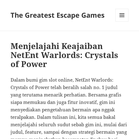
The Greatest Escape Games
MENU
DAN
WIDGET
Menjelajahi Keajaiban
NetEnt Warlords: Crystals
of Power
Dalam bumi gim slot online, NetEnt Warlords:
Crystals of Power telah beralih salah no. 1 judul
yang terutama menarik perhatian. Bersama grafis
siapa memukau dan juga fitur inovatif, gim ini
menyediakan pengetahuan bermain apa nggak
teralpakan. Dalam tulisan ini, kita semua bakal
menjelajahi seluruh sudut sebab gim ini, mulai dari
judul, feature, sampai dengan strategi bermain yang