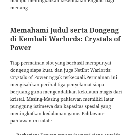
mampu meningkatkan kesempatan Engkau bagi
menang.
Memahami Judul serta Dongeng
di Kembali Warlords: Crystals of
Power
Tiap permainan slot yang berhasil mempunyai
dongeng siapa kuat, dan juga NetEnt Warlords:
Crystals of Power nggak terkecuali.Permainan ini
mengisahkan perihal tiga penyelamat siapa
berjuang guna mengendalikan kekuatan magis dari
kristal. Masing-Masing pahlawan memiliki latar
punggung istimewa dan kapasitas spesial yang
meningkatkan kedalaman game. Pahlawan-
pahlawan ini ialah: