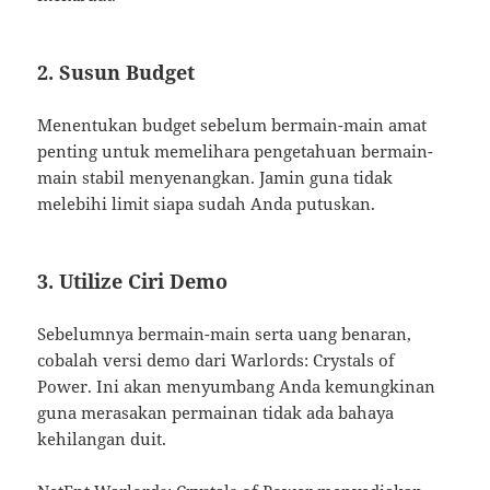
2. Susun Budget
Menentukan budget sebelum bermain-main amat
penting untuk memelihara pengetahuan bermain-
main stabil menyenangkan. Jamin guna tidak
melebihi limit siapa sudah Anda putuskan.
3. Utilize Ciri Demo
Sebelumnya bermain-main serta uang benaran,
cobalah versi demo dari Warlords: Crystals of
Power. Ini akan menyumbang Anda kemungkinan
guna merasakan permainan tidak ada bahaya
kehilangan duit.