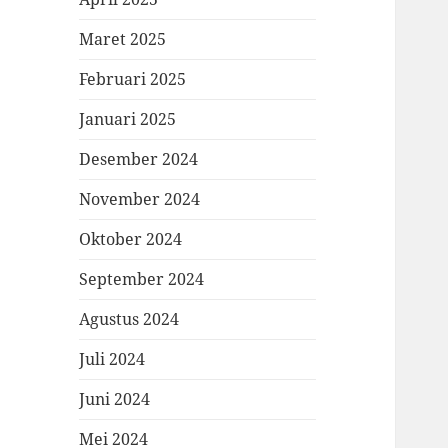
Maret 2025
Februari 2025
Januari 2025
Desember 2024
November 2024
Oktober 2024
September 2024
Agustus 2024
Juli 2024
Juni 2024
Mei 2024