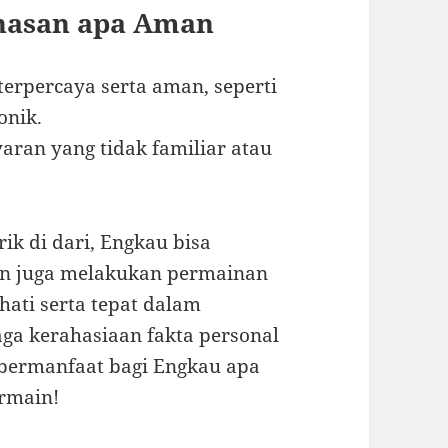
unasan apa Aman
erpercaya serta aman, seperti
onik.
ran yang tidak familiar atau
ik di dari, Engkau bisa
dan juga melakukan permainan
hati serta tepat dalam
aga kerahasiaan fakta personal
bermanfaat bagi Engkau apa
ermain!