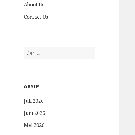
About Us
Contact Us
Cari
untuk:
ARSIP
Juli 2026
Juni 2026
Mei 2026