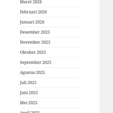
Maret 2026
Februari 2026
Januari 2026
Desember 2025
November 2025
Oktober 2025
September 2025
Agustus 2025
Juli 2025
Juni 2025
Mei 2025
April 2025