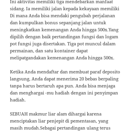
Ini aktivitas memiliki tiga mendebarkan manfaat
sidang. Ia memiliki jalan kepada kekayaan memiliki
Di mana Anda bisa mendaki pengubah perjalanan
dan kumpulkan bonus sepanjang jalan untuk
meningkatkan kemenangan Anda hingga 500x.Yang
dipilih dengan baik pertandingan fungsi dan logam
pot fungsi juga disertakan. Tiga pot muncul dalam
permainan, dan satu kontainer dapat
melipatgandakan kemenangan Anda hingga 500x.
Ketika Anda mendaftar dan membuat paraf deposito
langsung, Anda dapat menerima 20 bebas berpaling
tanpa harus bertaruh apa pun. Anda bisa menjaga
dan menghargai -mu hadiah dengan ini penyimpan
hadiah.
SEBUAH makmur liar alam dihargai karena
menciptakan liar penjepit di pementasan, yang
masih mudah.Sebagai pertandingan ulang terus