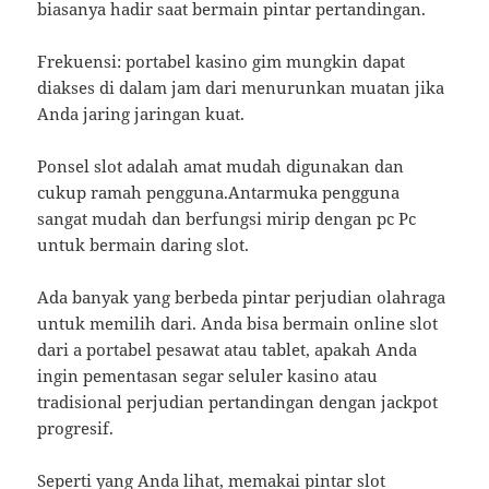
biasanya hadir saat bermain pintar pertandingan.
Frekuensi: portabel kasino gim mungkin dapat
diakses di dalam jam dari menurunkan muatan jika
Anda jaring jaringan kuat.
Ponsel slot adalah amat mudah digunakan dan
cukup ramah pengguna.Antarmuka pengguna
sangat mudah dan berfungsi mirip dengan pc Pc
untuk bermain daring slot.
Ada banyak yang berbeda pintar perjudian olahraga
untuk memilih dari. Anda bisa bermain online slot
dari a portabel pesawat atau tablet, apakah Anda
ingin pementasan segar seluler kasino atau
tradisional perjudian pertandingan dengan jackpot
progresif.
Seperti yang Anda lihat, memakai pintar slot