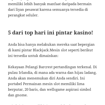
memiliki lebih banyak manfaat daripada bermain
dari liyan pesawat karena semuanya tersedia di
perangkat seluler.
5 dari top hari ini pintar kasino!
Anda bisa hanya melakukan mereka saat bepergian
di kami pintar Blackjack.Mesin slot seperti berikut
ini tersedia untuk dimainkan:
Kekayaan Pelangi Barcrest pertandingan terkenal. Di
pulau Irlandia, di mana ada warna dan hijau ladang,
Anda akan menemukan diri Anda sendiri. Ini
portabel Permainan mesin slot memiliki lima
berputar, 20 baris, dan wellsgame aspirasi simbol
dan gnome.