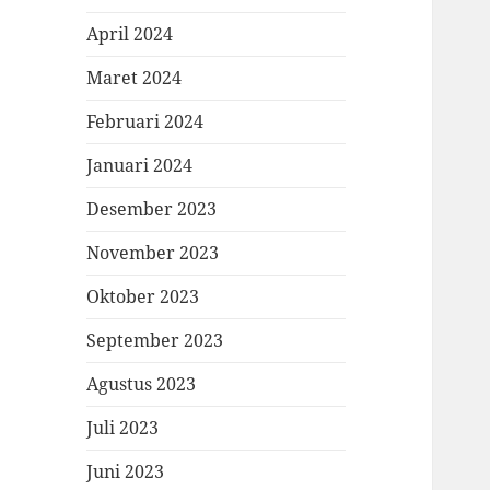
April 2024
Maret 2024
Februari 2024
Januari 2024
Desember 2023
November 2023
Oktober 2023
September 2023
Agustus 2023
Juli 2023
Juni 2023