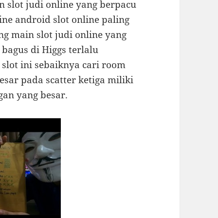
in slot judi online yang berpacu
ine android slot online paling
ng main slot judi online yang
bagus di Higgs terlalu
lot ini sebaiknya cari room
ar pada scatter ketiga miliki
an yang besar.