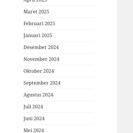
Maret 2025
Februari 2025
Januari 2025
Desember 2024
November 2024
Oktober 2024
September 2024
Agustus 2024
Juli 2024
Juni 2024
Mei 2024