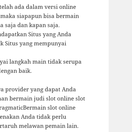
telah ada dalam versi online
 maka siapapun bisa bermain
a saja dan kapan saja.
ndapatkan Situs yang Anda
ak Situs yang mempunyai
nyai langkah main tidak serupa
dengan baik.
ara provider yang dapat Anda
 bermain judi slot online slot
ragmaticBermain slot online
enakan Anda tidak perlu
ertaruh melawan pemain lain.