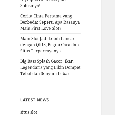
Solusinya!
Cerita Cinta Pertama yang
Berbeda: Seperti Apa Rasanya
Main First Love Slot?
Main Slot Jadi Lebih Lancar
dengan QRIS, Begini Cara dan
Situs Terpercayanya
Big Bass Splash Gacor: Ikan
Legendaris yang Bikin Dompet
Tebal dan Senyum Lebar
LATEST NEWS
situs slot