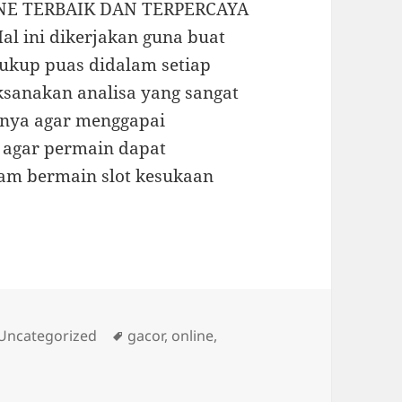
INE TERBAIK DAN TERPERCAYA
al ini dikerjakan guna buat
ukup puas didalam setiap
ksanakan analisa yang sangat
nya agar menggapai
ot agar permain dapat
am bermain slot kesukaan
Kategori
Tag
Uncategorized
gacor
,
online
,