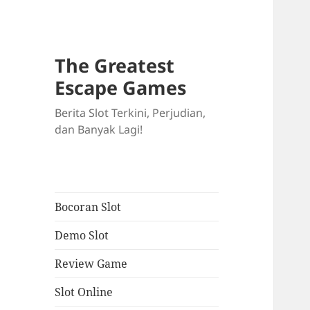
The Greatest
Escape Games
Berita Slot Terkini, Perjudian,
dan Banyak Lagi!
Bocoran Slot
Demo Slot
Review Game
Slot Online