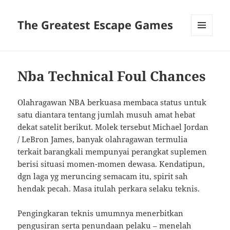
The Greatest Escape Games
MENU
DAN
WIDGET
Nba Technical Foul Chances
Olahragawan NBA berkuasa membaca status untuk
satu diantara tentang jumlah musuh amat hebat
dekat satelit berikut. Molek tersebut Michael Jordan
/ LeBron James, banyak olahragawan termulia
terkait barangkali mempunyai perangkat suplemen
berisi situasi momen-momen dewasa. Kendatipun,
dgn laga yg meruncing semacam itu, spirit sah
hendak pecah. Masa itulah perkara selaku teknis.
Pengingkaran teknis umumnya menerbitkan
pengusiran serta penundaan pelaku – menelah