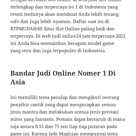
terlengkap dan terpercaya no 1 di Indonesia yang
resmi tentunya akan membuat Anda lebih tenang,
safe dan juga lebih nyaman. Daftar saat ini di
RTPMUDAH4D Situs Slot Online paling baik dan
terpercaya. Di web judi online24 jam terpercaya 2022
ini Anda bisa memainkan beragam model game
yang seru dan juga terpopuler di Indonesia.
Bandar Judi Online Nomer 1 Di
Asia
Ini memiliki tema pesulap dan mengikuti seorang
penyihir cantik yang dapat mengucapkan semua
jenis mantra dan melakukan semua jenis prestasi
mitos yang fantastis. Pemain dapat bertaruh di mana
saja antara 0,15 dan 75 sen tiap tiap putaran pada
game ini. Karena Jade Magician mempunyai tema