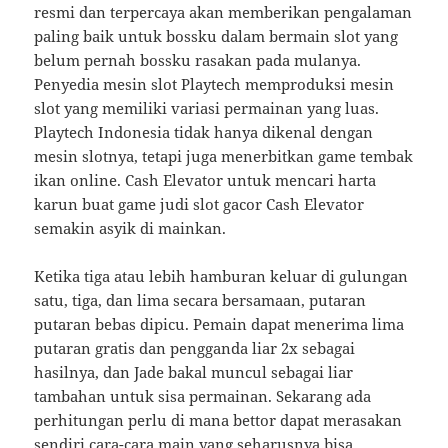
resmi dan terpercaya akan memberikan pengalaman
paling baik untuk bossku dalam bermain slot yang
belum pernah bossku rasakan pada mulanya.
Penyedia mesin slot Playtech memproduksi mesin
slot yang memiliki variasi permainan yang luas.
Playtech Indonesia tidak hanya dikenal dengan
mesin slotnya, tetapi juga menerbitkan game tembak
ikan online. Cash Elevator untuk mencari harta
karun buat game judi slot gacor Cash Elevator
semakin asyik di mainkan.
Ketika tiga atau lebih hamburan keluar di gulungan
satu, tiga, dan lima secara bersamaan, putaran
putaran bebas dipicu. Pemain dapat menerima lima
putaran gratis dan pengganda liar 2x sebagai
hasilnya, dan Jade bakal muncul sebagai liar
tambahan untuk sisa permainan. Sekarang ada
perhitungan perlu di mana bettor dapat merasakan
sendiri cara-cara main yang seharusnya bisa