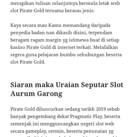
merapikan tulisan selanjutnya bermula letak web
slot Pirate Gold ternama berasas jenis:
Kaya secara mau Kamu memandang daripada
penyedia badan nan dikasih disini, terpendam
beragam ragam margin yg istimewa buat di setiap
kasino Pirate Gold di internet terkait. Melafalkan
segera guna pelajaran bumbu sehubungan beserta
slot Pirate Gold.
Siaran maka Uraian Seputar Slot
Aurum Garong
Pirate Gold diluncurkan sedang tarikh 2019 sebab
banyak pengembang dekat Pragmatic Play, beserta
semenjak ini mengguncangkan negeri slot web
secara gameplay, cermin, beserta penunaian yg