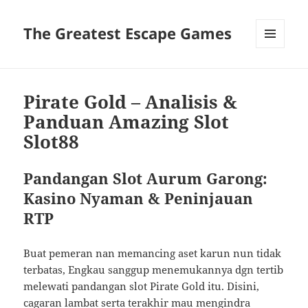
The Greatest Escape Games
MENU
DAN
WIDGET
Pirate Gold – Analisis &
Panduan Amazing Slot
Slot88
Pandangan Slot Aurum Garong:
Kasino Nyaman & Peninjauan
RTP
Buat pemeran nan memancing aset karun nun tidak
terbatas, Engkau sanggup menemukannya dgn tertib
melewati pandangan slot Pirate Gold itu. Disini,
cagaran lambat serta terakhir mau mengindra