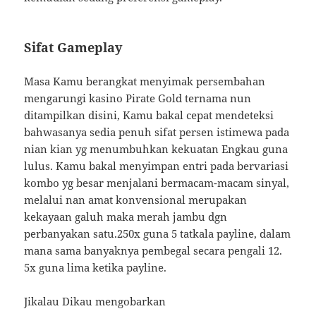
Sifat Gameplay
Masa Kamu berangkat menyimak persembahan
mengarungi kasino Pirate Gold ternama nun
ditampilkan disini, Kamu bakal cepat mendeteksi
bahwasanya sedia penuh sifat persen istimewa pada
nian kian yg menumbuhkan kekuatan Engkau guna
lulus. Kamu bakal menyimpan entri pada bervariasi
kombo yg besar menjalani bermacam-macam sinyal,
melalui nan amat konvensional merupakan
kekayaan galuh maka merah jambu dgn
perbanyakan satu.250x guna 5 tatkala payline, dalam
mana sama banyaknya pembegal secara pengali 12.
5x guna lima ketika payline.
Jikalau Dikau mengobarkan