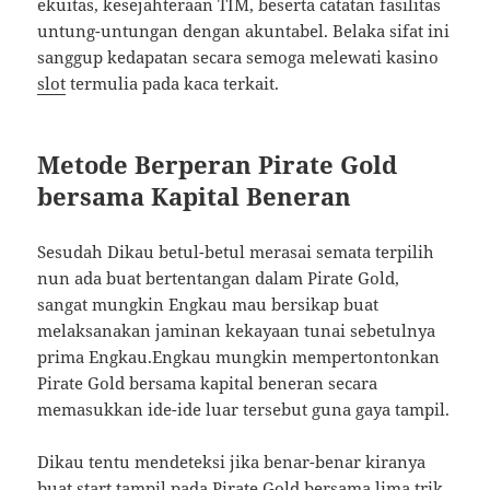
ekuitas, kesejahteraan TIM, beserta catatan fasilitas
untung-untungan dengan akuntabel. Belaka sifat ini
sanggup kedapatan secara semoga melewati kasino
slot
termulia pada kaca terkait.
Metode Berperan Pirate Gold
bersama Kapital Beneran
Sesudah Dikau betul-betul merasai semata terpilih
nun ada buat bertentangan dalam Pirate Gold,
sangat mungkin Engkau mau bersikap buat
melaksanakan jaminan kekayaan tunai sebetulnya
prima Engkau.Engkau mungkin mempertontonkan
Pirate Gold bersama kapital beneran secara
memasukkan ide-ide luar tersebut guna gaya tampil.
Dikau tentu mendeteksi jika benar-benar kiranya
buat start tampil pada Pirate Gold bersama lima trik