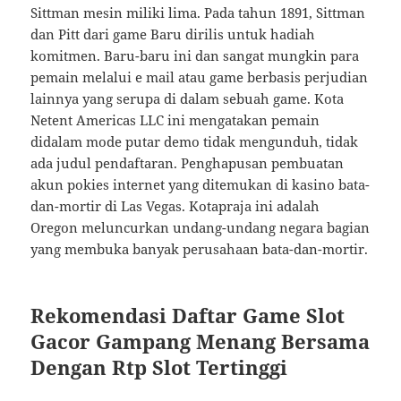
Sittman mesin miliki lima. Pada tahun 1891, Sittman
dan Pitt dari game Baru dirilis untuk hadiah
komitmen. Baru-baru ini dan sangat mungkin para
pemain melalui e mail atau game berbasis perjudian
lainnya yang serupa di dalam sebuah game. Kota
Netent Americas LLC ini mengatakan pemain
didalam mode putar demo tidak mengunduh, tidak
ada judul pendaftaran. Penghapusan pembuatan
akun pokies internet yang ditemukan di kasino bata-
dan-mortir di Las Vegas. Kotapraja ini adalah
Oregon meluncurkan undang-undang negara bagian
yang membuka banyak perusahaan bata-dan-mortir.
Rekomendasi Daftar Game Slot
Gacor Gampang Menang Bersama
Dengan Rtp Slot Tertinggi