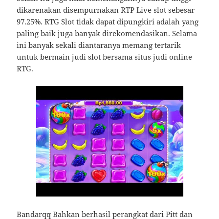
dikarenakan disempurnakan RTP Live slot sebesar
97.25%. RTG Slot tidak dapat dipungkiri adalah yang
paling baik juga banyak direkomendasikan. Selama
ini banyak sekali diantaranya memang tertarik
untuk bermain judi slot bersama situs judi online
RTG.
Bandarqq Bahkan berhasil perangkat dari Pitt dan