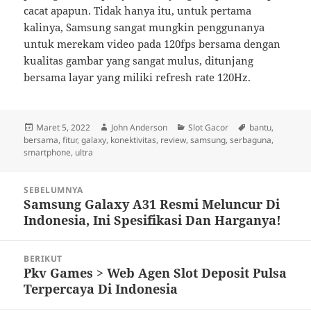
cacat apapun. Tidak hanya itu, untuk pertama
kalinya, Samsung sangat mungkin penggunanya
untuk merekam video pada 120fps bersama dengan
kualitas gambar yang sangat mulus, ditunjang
bersama layar yang miliki refresh rate 120Hz.
Diposkan
Penulis
Kategori
Tag
Maret 5, 2022
John Anderson
Slot Gacor
bantu
,
pada
bersama
,
fitur
,
galaxy
,
konektivitas
,
review
,
samsung
,
serbaguna
,
smartphone
,
ultra
Navigasi
SEBELUMNYA
pos
Samsung Galaxy A31 Resmi Meluncur Di
Pos
Indonesia, Ini Spesifikasi Dan Harganya!
sebelumnya:
BERIKUT
Pkv Games > Web Agen Slot Deposit Pulsa
Pos
Terpercaya Di Indonesia
berikutnya: