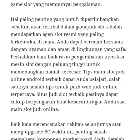
game slot yang mempunyai pengalaman.
Hal paling penting yang butuh dipertimbangkan
sebelum akan terlibat dalam gamejudi slot adalah
mendapatkan agen slot resmi yang paling
terkemuka, di mana Anda dapat bermain bersama
dengan nyaman dan aman di lingkungan yang safe.
Perhatikan baik-baik rasio pengembalian investasi
mesin slot dengan peluang tinggi untuk
memenangkan hadiah terbesar. Tips main slot judi
online android terbaik dapat Anda pelajari, salah
satunya adalah tips untuk pilih web judi online
terpercaya. Situs judi slot terbaik pastinya dapat
cukup berpengaruh buat keberuntungan Anda saat
main slot judi online.
Baik kala merencanakan rakitan selanjutnya atau
meng-upgrade PC waktu ini, penting sekali
memahami komponen motherboard Anda. Setelah