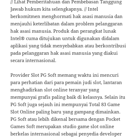
// Lihat Pemberitahuan dan Pembebasan Tanggung
Jawab hukum kita selengkapnya. // Intel
berkomitmen menghormati hak asasi manusia dan
menjauhi keterlibatan dalam problem pelanggaran
hak asasi manusia. Produk dan perangkat lunak
Intel® cuma ditujukan untuk digunakan didalam
aplikasi yang tidak menyebabkan atau berkontribusi
pada pelanggaran hak asasi manusia yang diakui
secara internasional.
Provider Slot PG Soft memang waktu ini mencuri
para perhatian dari para pemain judi slot, lantaran
menghadirkan slot online teranyar yang
mempunyai grafis paling baik di kelasnya. Selain itu
PG Soft juga sejauh ini mempunyai Total 83 Game
Slot Online paling baru yang gampang dimainkan.
PG Soft atau lebih dikenal bersama dengan Pocket
Games Soft merupakan studio game slot online
berkelas internasional sebagai penyedia developer