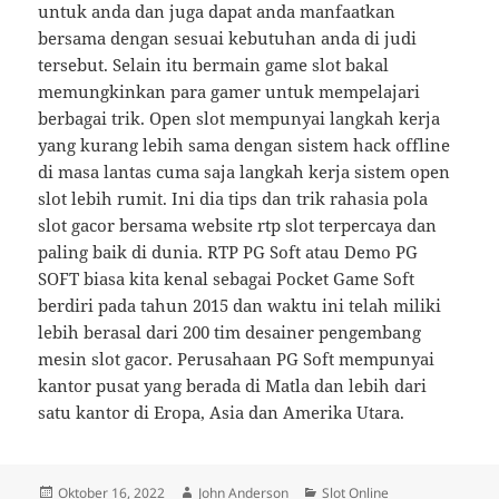
untuk anda dan juga dapat anda manfaatkan
bersama dengan sesuai kebutuhan anda di judi
tersebut. Selain itu bermain game slot bakal
memungkinkan para gamer untuk mempelajari
berbagai trik. Open slot mempunyai langkah kerja
yang kurang lebih sama dengan sistem hack offline
di masa lantas cuma saja langkah kerja sistem open
slot lebih rumit. Ini dia tips dan trik rahasia pola
slot gacor bersama website rtp slot terpercaya dan
paling baik di dunia. RTP PG Soft atau Demo PG
SOFT biasa kita kenal sebagai Pocket Game Soft
berdiri pada tahun 2015 dan waktu ini telah miliki
lebih berasal dari 200 tim desainer pengembang
mesin slot gacor. Perusahaan PG Soft mempunyai
kantor pusat yang berada di Matla dan lebih dari
satu kantor di Eropa, Asia dan Amerika Utara.
Diposkan
Penulis
Kategori
Oktober 16, 2022
John Anderson
Slot Online