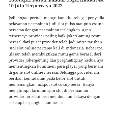
10 Juta Terpercaya 2022
Jadi jangan pernah meragukan kita sebagai penyedia
pelayanan permainan judi slot pulsa ataupun casino
bersama dengan permainan terlengkap. Agen
terpercaya provider paling baik JokerGaming resmi
berasal dari pusat provider telah jadi mitra taruhan
judi slot online pertama kali di Indonesia. Beberapa
ulasan telah membuktikan mutu game berasal dari
provider Jokergaming dan pragmaticplay, kedua nya
mementingkan komitmen para player yang bermain
di game slot online mereka. Sehingga provider ini
berikan kemudahan pada betor slot untuk
memenangkan jackpot slot cukup besar. Hanya
menghimpit taruhan spin slot di permainan
provider tersebut bisa membuat anda kaya dengan
sekejap berpenghasilan besar.