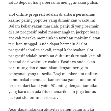
saldo deposit hanya bersama menggunakan pulsa.
Slot online progresif adalah di antara permainan
kasino paling populer yang dimainkan waktu ini.
Dalam kebanyakan masalah, penjudi yang bermain
di slot progresif bakal memenangkan jackpot besar;
apakah mereka memainkan taruhan maksimal atau
taruhan tunggal. Anda dapat bermain di slot
progresif sebulan sekali, tetapi kebanyakan slot
progresif adalah pembuat duit untuk rumah kecuali
berasal dari waktu ke waktu. Pastinya anda akan
beruntung dan dimanjakan dengan beragam
pelayanan yang tersedia. Bagi member slot online,
kamu bakal mendapatkan semua game judi onlnie
terbaru dari kami yaitu 9Gaming, dengan tampilan
yang baru dan ada fitur menarik, dan juga bonus
jackpot slot online terbesar.
Agar dapat lakukan aktivitas penempatan angka