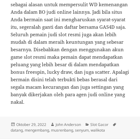
sebagai alasan untuk mempersulit WD kemenangan
Anda dalam BO judi online lainnya. Jadi bila situs
Anda bermain saat ini mengharuskan syarat-syarat
itu, segeralah ganti dan daftar bersama GAS4D saja.
Seluruh pemain judi slot resmi juga akan lebih
mudah di dalam meraih keuntungan yang sebesar
besarnya. Disebabkan dengan menggunakan akun
game slot resmi maka pemain dapat mendapatkan
peluang yang lebih besar di dalam mendapatkan
bonus freespin, lucky draw, dan juga scatter. Apalagi
bermain disini telah terbukti bebas berasal dari
segala macam kecurangan dan juga settingan yang
banyak dikerjakan oleh para agen judi online yang
nakal.
Diposkan
Penulis
Kategori
Tag
Oktober 29, 2022
John Anderson
Slot Gacor
pada
datang
,
mengembang
,
musrenbang
,
senyum
,
walikota