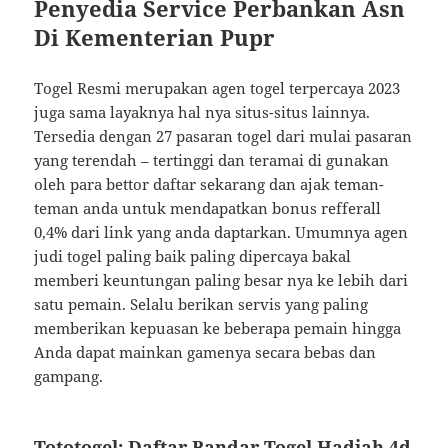
Penyedia Service Perbankan Asn
Di Kementerian Pupr
Togel Resmi merupakan agen togel terpercaya 2023
juga sama layaknya hal nya situs-situs lainnya.
Tersedia dengan 27 pasaran togel dari mulai pasaran
yang terendah – tertinggi dan teramai di gunakan
oleh para bettor daftar sekarang dan ajak teman-
teman anda untuk mendapatkan bonus refferall
0,4% dari link yang anda daptarkan. Umumnya agen
judi togel paling baik paling dipercaya bakal
memberi keuntungan paling besar nya ke lebih dari
satu pemain. Selalu berikan servis yang paling
memberikan kepuasan ke beberapa pemain hingga
Anda dapat mainkan gamenya secara bebas dan
gampang.
Tototogel: Daftar Bandar Togel Hadiah 4d