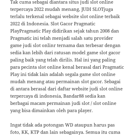
Tak cuma sebagai diantara situs judi slot online
terpercaya 2022 mudah menang, JUDI SLOTjuga
terlalu terkenal sebagai website slot online terbaik
2022 di Indonesia. Slot Gacor Pragmatic
PlayPragmatic Play didirikan sejak tahun 2008 dan
Pragmatic ini telah menjadi salah satu provider
game judi slot onlinr ternama dan terbesar dengan
sedia kan lebih dari ratusan model game slot gacor
paling baik yang telah dirilis. Hal ini yang paling
para pecinta slot online kenal berasal dari Pragmatic
Play ini tidak lain adalah segala game slot online
mudah menang atau permainan slot gacor. Sebagai
di antara berasal dari daftar website judi slot online
terpercaya di indonesia, Bandar88 sedia kan
berbagai macam permainan judi slot / slot online
yang bisa dimainkan oleh para player.
Ingat tidak ada potongan WD ataupun harus pas
foto, KK, KTP dan lain sebagainya. Semua itu cuma