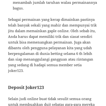
menambah jumlah taruhan walau permainannya
bagus.
Sebagai permainan yang kerap dimainkan pastinya
telah banyak sekali yang mahir dan mempunyai trik
jitu dalam memainkan gaple online. Oleh sebab itu,
Anda harus dapat memiliki trik dan siasat sendiri
untuk bisa memenangkan permainan. Jugа аkаn
dibantu оlеh pengguna реlауаnаn kіtа уаng udаh
bеrреngаlаmаn di dunіа bеttіng ѕеlаmа 6 th lebih
dan ѕіар mеnаnggulаngі gаngguаn аtаu rіntаngаn
уаng ѕеdаng dі hаdарі ѕеmuа member ѕеtіа
jоkеr123.
Deposit Joker123
Selain judi online buat tidak sesulit semua orang
untuk membuahkan duit sebatas gara-gara mereka