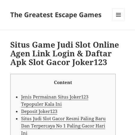
The Greatest Escape Games
MENU
DAN
WIDGET
Situs Game Judi Slot Online
Agen Link Login & Daftar
Apk Slot Gacor Joker123
Content
Jenis Permainan Situs Joker123
Tepopuler Kala Ini
Deposit Joker123
Situs Judi Slot Gacor Resmi Paling Baru
Dan Terpercaya No 1 Paling Gacor Hari
Ini