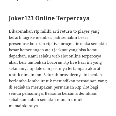
Joker123 Online Terpercaya
Dikarenakan rtp miliki arti return to player yang
berarti lagi ke member. Jadi semakin besar
presentase bocoran rtp live pragmatic maka semakin
besar kemenangan atau jackpot yang bisa kamu
dapatkan. Kami selaku web slot online terpercaya
akan beri tambahan bocoran rtp live hari ini yang
selamanya update dan pastinya terlampau akurat
untuk dimainkan. Seluruh providernya ini seolah
berlomba-lomba untuk menjadikan permainan yang
di sediakan merupakan permainan Rtp Slot bagi
semua pemainnya. Bersama bersama demikian,
sebabkan kalian semakin mudah untuk
memainkannya.