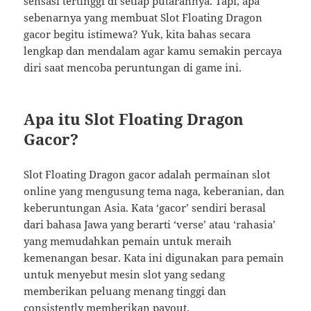
sensasi tertinggi di setiap putarannya. Tapi, apa
sebenarnya yang membuat Slot Floating Dragon
gacor begitu istimewa? Yuk, kita bahas secara
lengkap dan mendalam agar kamu semakin percaya
diri saat mencoba peruntungan di game ini.
Apa itu Slot Floating Dragon
Gacor?
Slot Floating Dragon gacor adalah permainan slot
online yang mengusung tema naga, keberanian, dan
keberuntungan Asia. Kata ‘gacor’ sendiri berasal
dari bahasa Jawa yang berarti ‘verse’ atau ‘rahasia’
yang memudahkan pemain untuk meraih
kemenangan besar. Kata ini digunakan para pemain
untuk menyebut mesin slot yang sedang
memberikan peluang menang tinggi dan
consistently memberikan payout.