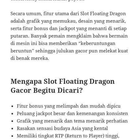
Secara umum, fitur utama dari Slot Floating Dragon
adalah grafik yang memukau, desain yang menarik,
serta fitur bonus dan jackpot yang menanti di setiap
putaran. Banyak pemain mengklaim bahwa bermain
di mesin ini bisa memberikan “keberuntungan
beruntun” sehingga julukan gacor pun melekat kuat
di benak mereka.
Mengapa Slot Floating Dragon
Gacor Begitu Dicari?
Fitur bonus yang melimpah dan mudah dipicu
Peluang jackpot besar dan kemenangan konsisten
Grafik yang menarik dan tema menarik perhatian
Rasakan sensasi budaya Asia yang kental
Memiliki tingkat RTP (Return to Player) tinggi,