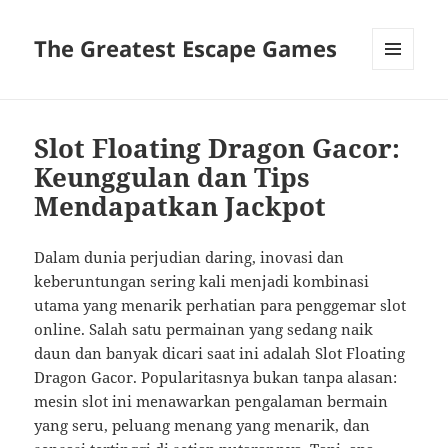
The Greatest Escape Games
MENU
DAN
WIDGET
Slot Floating Dragon Gacor:
Keunggulan dan Tips
Mendapatkan Jackpot
Dalam dunia perjudian daring, inovasi dan
keberuntungan sering kali menjadi kombinasi
utama yang menarik perhatian para penggemar slot
online. Salah satu permainan yang sedang naik
daun dan banyak dicari saat ini adalah Slot Floating
Dragon Gacor. Popularitasnya bukan tanpa alasan:
mesin slot ini menawarkan pengalaman bermain
yang seru, peluang menang yang menarik, dan