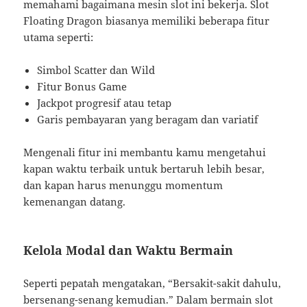
memahami bagaimana mesin slot ini bekerja. Slot
Floating Dragon biasanya memiliki beberapa fitur
utama seperti:
Simbol Scatter dan Wild
Fitur Bonus Game
Jackpot progresif atau tetap
Garis pembayaran yang beragam dan variatif
Mengenali fitur ini membantu kamu mengetahui
kapan waktu terbaik untuk bertaruh lebih besar,
dan kapan harus menunggu momentum
kemenangan datang.
Kelola Modal dan Waktu Bermain
Seperti pepatah mengatakan, “Bersakit-sakit dahulu,
bersenang-senang kemudian.” Dalam bermain slot