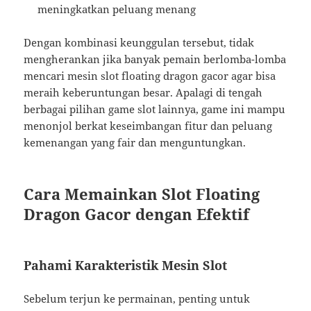
meningkatkan peluang menang
Dengan kombinasi keunggulan tersebut, tidak
mengherankan jika banyak pemain berlomba-lomba
mencari mesin slot floating dragon gacor agar bisa
meraih keberuntungan besar. Apalagi di tengah
berbagai pilihan game slot lainnya, game ini mampu
menonjol berkat keseimbangan fitur dan peluang
kemenangan yang fair dan menguntungkan.
Cara Memainkan Slot Floating
Dragon Gacor dengan Efektif
Pahami Karakteristik Mesin Slot
Sebelum terjun ke permainan, penting untuk