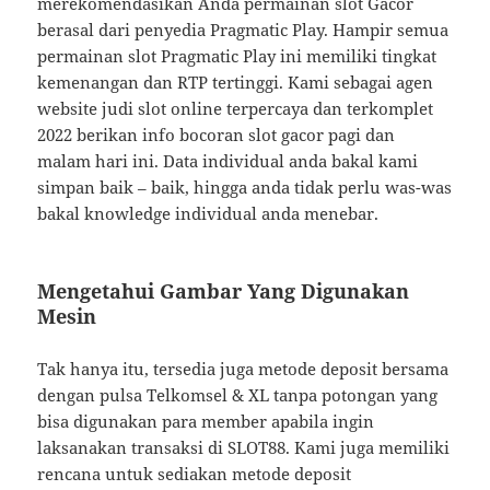
merekomendasikan Anda permainan slot Gacor
berasal dari penyedia Pragmatic Play. Hampir semua
permainan slot Pragmatic Play ini memiliki tingkat
kemenangan dan RTP tertinggi. Kami sebagai agen
website judi slot online terpercaya dan terkomplet
2022 berikan info bocoran slot gacor pagi dan
malam hari ini. Data individual anda bakal kami
simpan baik – baik, hingga anda tidak perlu was-was
bakal knowledge individual anda menebar.
Mengetahui Gambar Yang Digunakan
Mesin
Tak hanya itu, tersedia juga metode deposit bersama
dengan pulsa Telkomsel & XL tanpa potongan yang
bisa digunakan para member apabila ingin
laksanakan transaksi di SLOT88. Kami juga memiliki
rencana untuk sediakan metode deposit