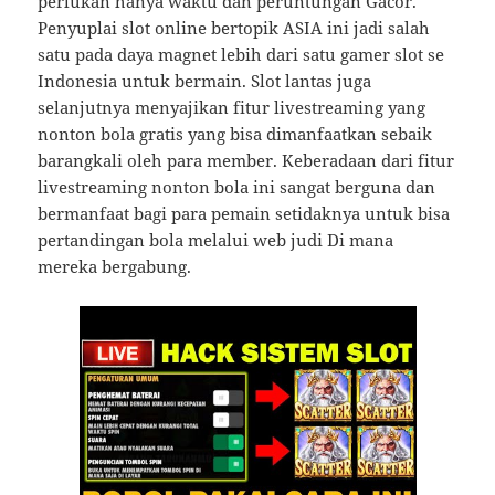
perlukan hanya waktu dan peruntungan Gacor.
Penyuplai slot online bertopik ASIA ini jadi salah
satu pada daya magnet lebih dari satu gamer slot se
Indonesia untuk bermain. Slot lantas juga
selanjutnya menyajikan fitur livestreaming yang
nonton bola gratis yang bisa dimanfaatkan sebaik
barangkali oleh para member. Keberadaan dari fitur
livestreaming nonton bola ini sangat berguna dan
bermanfaat bagi para pemain setidaknya untuk bisa
pertandingan bola melalui web judi Di mana
mereka bergabung.