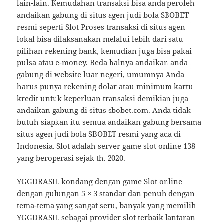
lain-lain. Kemudahan transaksi bisa anda peroleh
andaikan gabung di situs agen judi bola SBOBET
resmi seperti Slot Proses transaksi di situs agen
lokal bisa dilaksanakan melalui lebih dari satu
pilihan rekening bank, kemudian juga bisa pakai
pulsa atau e-money. Beda halnya andaikan anda
gabung di website luar negeri, umumnya Anda
harus punya rekening dolar atau minimum kartu
kredit untuk keperluan transaksi demikian juga
andaikan gabung di situs sbobet.com. Anda tidak
butuh siapkan itu semua andaikan gabung bersama
situs agen judi bola SBOBET resmi yang ada di
Indonesia. Slot adalah server game slot online 138
yang beroperasi sejak th. 2020.
YGGDRASIL kondang dengan game Slot online
dengan gulungan 5 × 3 standar dan penuh dengan
tema-tema yang sangat seru, banyak yang memilih
YGGDRASIL sebagai provider slot terbaik lantaran