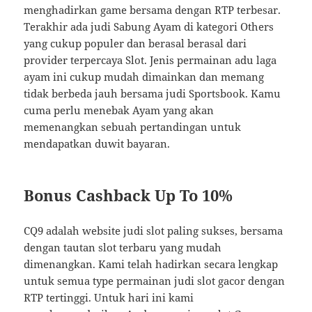
menghadirkan game bersama dengan RTP terbesar.
Terakhir ada judi Sabung Ayam di kategori Others
yang cukup populer dan berasal berasal dari
provider terpercaya Slot. Jenis permainan adu laga
ayam ini cukup mudah dimainkan dan memang
tidak berbeda jauh bersama judi Sportsbook. Kamu
cuma perlu menebak Ayam yang akan
memenangkan sebuah pertandingan untuk
mendapatkan duwit bayaran.
Bonus Cashback Up To 10%
CQ9 adalah website judi slot paling sukses, bersama
dengan tautan slot terbaru yang mudah
dimenangkan. Kami telah hadirkan secara lengkap
untuk semua type permainan judi slot gacor dengan
RTP tertinggi. Untuk hari ini kami