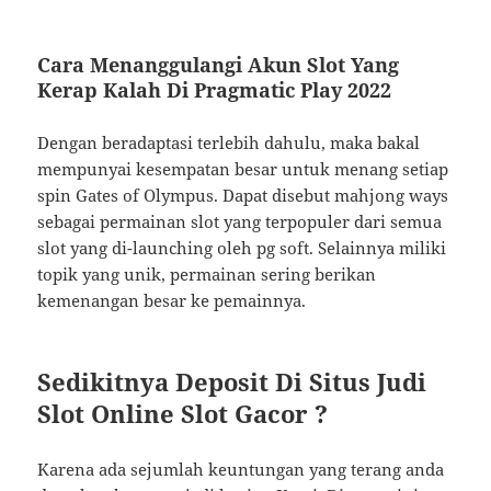
Cara Menanggulangi Akun Slot Yang
Kerap Kalah Di Pragmatic Play 2022
Dengan beradaptasi terlebih dahulu, maka bakal
mempunyai kesempatan besar untuk menang setiap
spin Gates of Olympus. Dapat disebut mahjong ways
sebagai permainan slot yang terpopuler dari semua
slot yang di-launching oleh pg soft. Selainnya miliki
topik yang unik, permainan sering berikan
kemenangan besar ke pemainnya.
Sedikitnya Deposit Di Situs Judi
Slot Online Slot Gacor ?
Karena ada sejumlah keuntungan yang terang anda