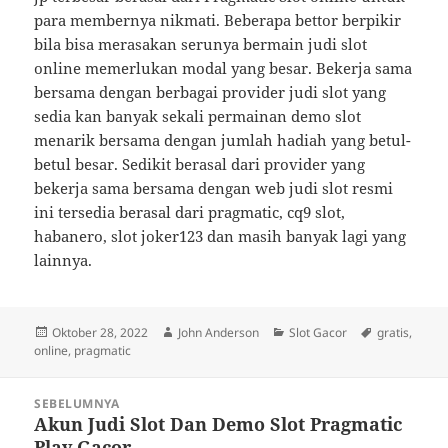
para membernya nikmati. Beberapa bettor berpikir
bila bisa merasakan serunya bermain judi slot
online memerlukan modal yang besar. Bekerja sama
bersama dengan berbagai provider judi slot yang
sedia kan banyak sekali permainan demo slot
menarik bersama dengan jumlah hadiah yang betul-
betul besar. Sedikit berasal dari provider yang
bekerja sama bersama dengan web judi slot resmi
ini tersedia berasal dari pragmatic, cq9 slot,
habanero, slot joker123 dan masih banyak lagi yang
lainnya.
Diposkan
Penulis
Kategori
Tag
Oktober 28, 2022
John Anderson
Slot Gacor
gratis
,
pada
online
,
pragmatic
Navigasi
SEBELUMNYA
pos
Akun Judi Slot Dan Demo Slot Pragmatic
Pos
Play Gacor