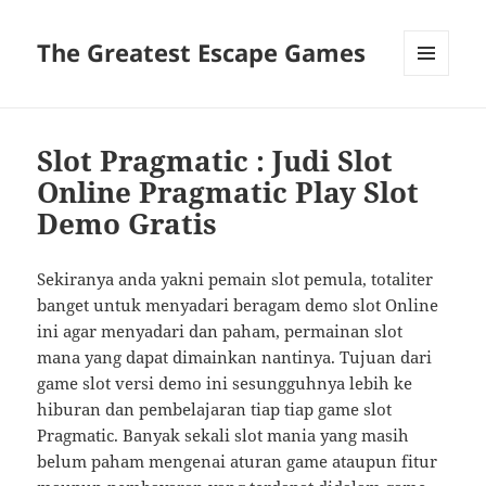
The Greatest Escape Games
MENU
DAN
WIDGET
Slot Pragmatic : Judi Slot
Online Pragmatic Play Slot
Demo Gratis
Sekiranya anda yakni pemain slot pemula, totaliter
banget untuk menyadari beragam demo slot Online
ini agar menyadari dan paham, permainan slot
mana yang dapat dimainkan nantinya. Tujuan dari
game slot versi demo ini sesungguhnya lebih ke
hiburan dan pembelajaran tiap tiap game slot
Pragmatic. Banyak sekali slot mania yang masih
belum paham mengenai aturan game ataupun fitur