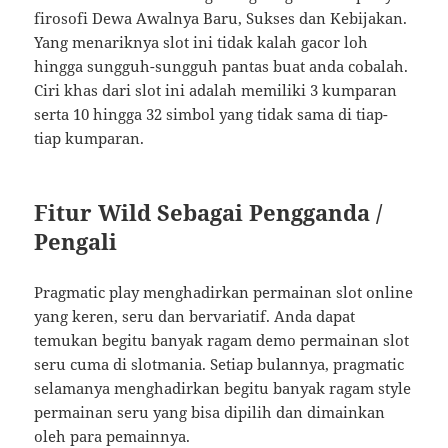
firosofi Dewa Awalnya Baru, Sukses dan Kebijakan.
Yang menariknya slot ini tidak kalah gacor loh
hingga sungguh-sungguh pantas buat anda cobalah.
Ciri khas dari slot ini adalah memiliki 3 kumparan
serta 10 hingga 32 simbol yang tidak sama di tiap-
tiap kumparan.
Fitur Wild Sebagai Pengganda /
Pengali
Pragmatic play menghadirkan permainan slot online
yang keren, seru dan bervariatif. Anda dapat
temukan begitu banyak ragam demo permainan slot
seru cuma di slotmania. Setiap bulannya, pragmatic
selamanya menghadirkan begitu banyak ragam style
permainan seru yang bisa dipilih dan dimainkan
oleh para pemainnya.