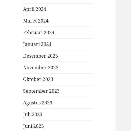
April 2024
Maret 2024
Februari 2024
Januari 2024
Desember 2023
November 2023
Oktober 2023
September 2023
Agustus 2023
Juli 2023
Juni 2023