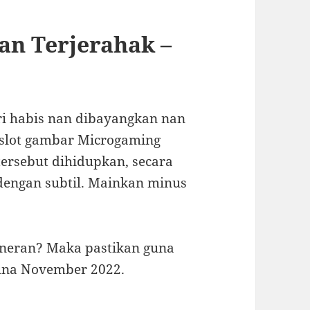
an Terjerahak –
eri habis nan dibayangkan nan
i slot gambar Microgaming
tersebut dihidupkan, secara
dengan subtil. Mainkan minus
neran? Maka pastikan guna
una November 2022.