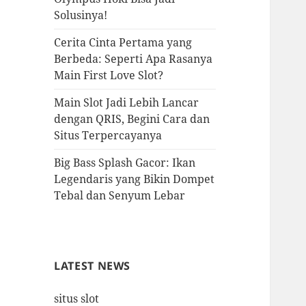
Solusinya!
Cerita Cinta Pertama yang
Berbeda: Seperti Apa Rasanya
Main First Love Slot?
Main Slot Jadi Lebih Lancar
dengan QRIS, Begini Cara dan
Situs Terpercayanya
Big Bass Splash Gacor: Ikan
Legendaris yang Bikin Dompet
Tebal dan Senyum Lebar
LATEST NEWS
situs slot