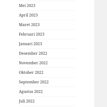
Mei 2023
April 2023
Maret 2023
Februari 2023
Januari 2023
Desember 2022
November 2022
Oktober 2022
September 2022
Agustus 2022
Juli 2022