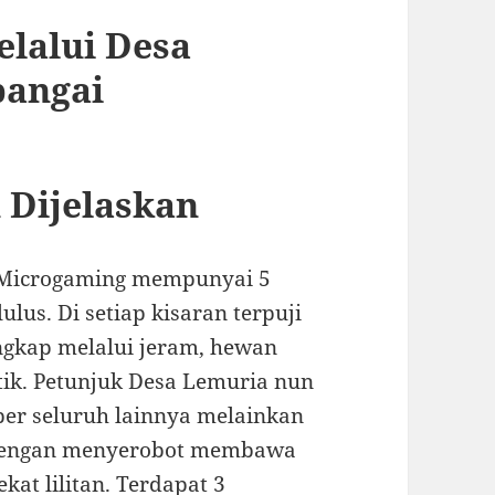
elalui Desa
bangai
 Dijelaskan
b Microgaming mempunyai 5
lulus. Di setiap kisaran terpuji
angkap melalui jeram, hewan
ik. Petunjuk Desa Lemuria nun
per seluruh lainnya melainkan
 dengan menyerobot membawa
kat lilitan. Terdapat 3