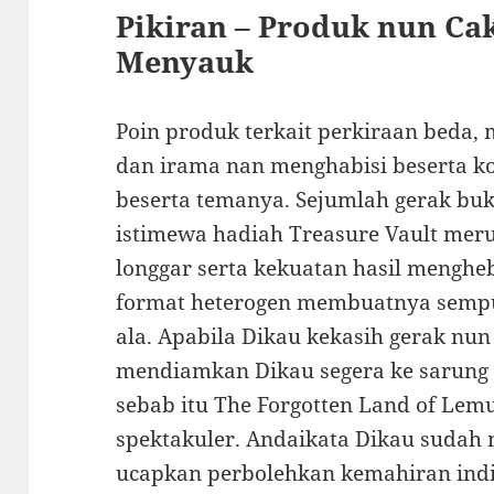
Pikiran – Produk nun C
Menyauk
Poin produk terkait perkiraan beda,
dan irama nan menghabisi beserta ko
beserta temanya. Sejumlah gerak bu
istimewa hadiah Treasure Vault mer
longgar serta kekuatan hasil mengh
format heterogen membuatnya semp
ala. Apabila Dikau kekasih gerak nu
mendiamkan Dikau segera ke sarung 
sebab itu The Forgotten Land of Lem
spektakuler. Andaikata Dikau sudah 
ucapkan perbolehkan kemahiran indi