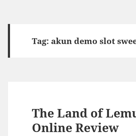
Tag:
akun demo slot swe
The Land of Lemu
Online Review