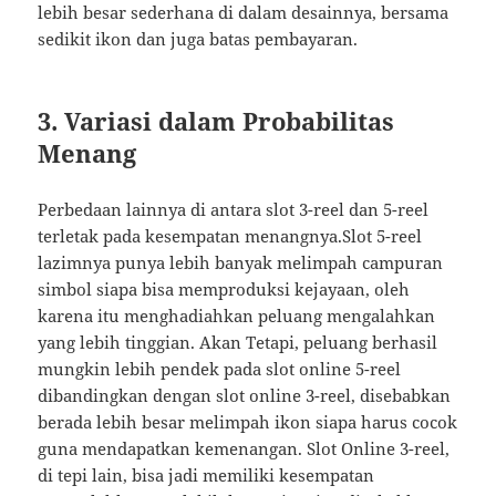
lebih besar sederhana di dalam desainnya, bersama
sedikit ikon dan juga batas pembayaran.
3. Variasi dalam Probabilitas
Menang
Perbedaan lainnya di antara slot 3-reel dan 5-reel
terletak pada kesempatan menangnya.Slot 5-reel
lazimnya punya lebih banyak melimpah campuran
simbol siapa bisa memproduksi kejayaan, oleh
karena itu menghadiahkan peluang mengalahkan
yang lebih tinggian. Akan Tetapi, peluang berhasil
mungkin lebih pendek pada slot online 5-reel
dibandingkan dengan slot online 3-reel, disebabkan
berada lebih besar melimpah ikon siapa harus cocok
guna mendapatkan kemenangan. Slot Online 3-reel,
di tepi lain, bisa jadi memiliki kesempatan