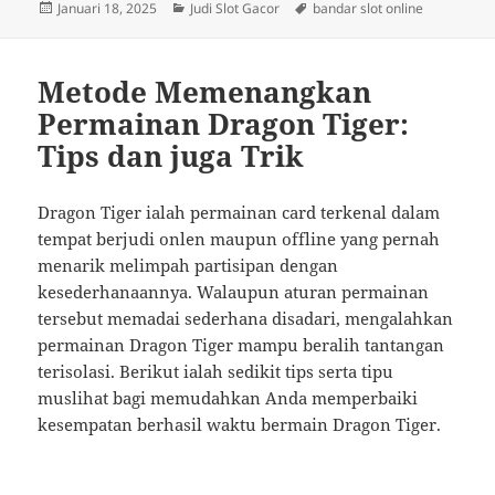
Diposkan
Kategori
Tag
Januari 18, 2025
Judi Slot Gacor
bandar slot online
pada
Metode Memenangkan
Permainan Dragon Tiger:
Tips dan juga Trik
Dragon Tiger ialah permainan card terkenal dalam
tempat berjudi onlen maupun offline yang pernah
menarik melimpah partisipan dengan
kesederhanaannya. Walaupun aturan permainan
tersebut memadai sederhana disadari, mengalahkan
permainan Dragon Tiger mampu beralih tantangan
terisolasi. Berikut ialah sedikit tips serta tipu
muslihat bagi memudahkan Anda memperbaiki
kesempatan berhasil waktu bermain Dragon Tiger.