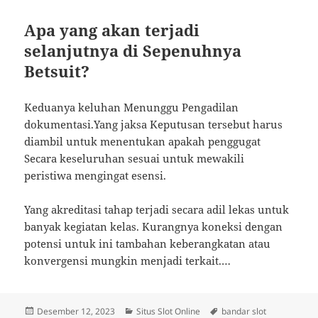
Apa yang akan terjadi
selanjutnya di Sepenuhnya
Betsuit?
Keduanya keluhan Menunggu Pengadilan
dokumentasi.Yang jaksa Keputusan tersebut harus
diambil untuk menentukan apakah penggugat
Secara keseluruhan sesuai untuk mewakili
peristiwa mengingat esensi.
Yang akreditasi tahap terjadi secara adil lekas untuk
banyak kegiatan kelas. Kurangnya koneksi dengan
potensi untuk ini tambahan keberangkatan atau
konvergensi mungkin menjadi terkait.…
Diposkan
Kategori
Tag
Desember 12, 2023
Situs Slot Online
bandar slot