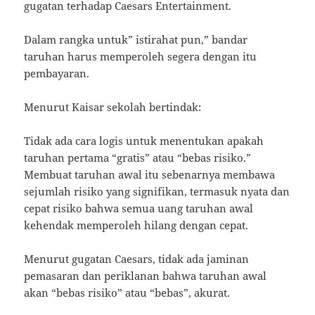
gugatan terhadap Caesars Entertainment.
Dalam rangka untuk” istirahat pun,” bandar
taruhan harus memperoleh segera dengan itu
pembayaran.
Menurut Kaisar sekolah bertindak:
Tidak ada cara logis untuk menentukan apakah
taruhan pertama “gratis” atau “bebas risiko.”
Membuat taruhan awal itu sebenarnya membawa
sejumlah risiko yang signifikan, termasuk nyata dan
cepat risiko bahwa semua uang taruhan awal
kehendak memperoleh hilang dengan cepat.
Menurut gugatan Caesars, tidak ada jaminan
pemasaran dan periklanan bahwa taruhan awal
akan “bebas risiko” atau “bebas”, akurat.