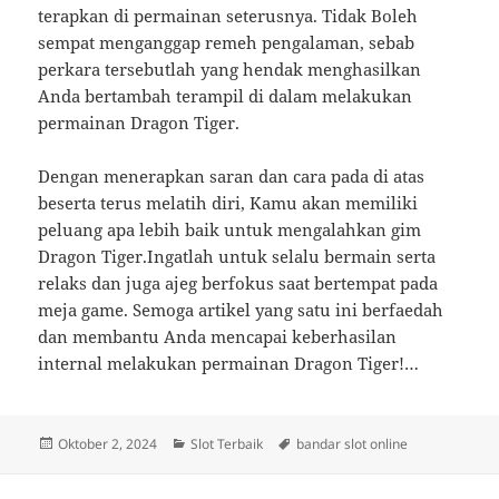
terapkan di permainan seterusnya. Tidak Boleh
sempat menganggap remeh pengalaman, sebab
perkara tersebutlah yang hendak menghasilkan
Anda bertambah terampil di dalam melakukan
permainan Dragon Tiger.
Dengan menerapkan saran dan cara pada di atas
beserta terus melatih diri, Kamu akan memiliki
peluang apa lebih baik untuk mengalahkan gim
Dragon Tiger.Ingatlah untuk selalu bermain serta
relaks dan juga ajeg berfokus saat bertempat pada
meja game. Semoga artikel yang satu ini berfaedah
dan membantu Anda mencapai keberhasilan
internal melakukan permainan Dragon Tiger!…
Diposkan
Kategori
Tag
Oktober 2, 2024
Slot Terbaik
bandar slot online
pada