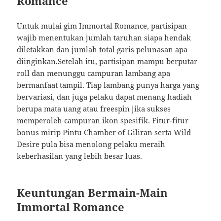
Romance
Untuk mulai gim Immortal Romance, partisipan
wajib menentukan jumlah taruhan siapa hendak
diletakkan dan jumlah total garis pelunasan apa
diinginkan.Setelah itu, partisipan mampu berputar
roll dan menunggu campuran lambang apa
bermanfaat tampil. Tiap lambang punya harga yang
bervariasi, dan juga pelaku dapat menang hadiah
berupa mata uang atau freespin jika sukses
memperoleh campuran ikon spesifik. Fitur-fitur
bonus mirip Pintu Chamber of Giliran serta Wild
Desire pula bisa menolong pelaku meraih
keberhasilan yang lebih besar luas.
Keuntungan Bermain-Main
Immortal Romance