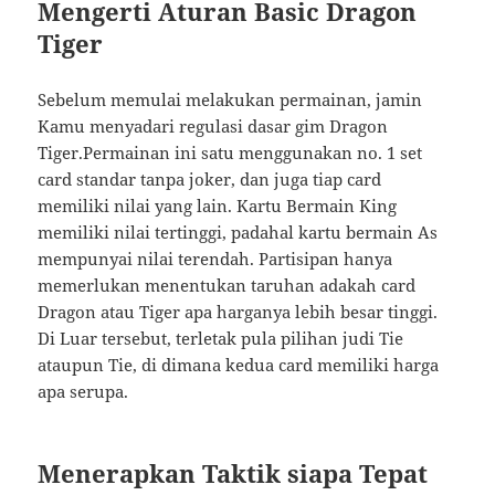
Mengerti Aturan Basic Dragon
Tiger
Sebelum memulai melakukan permainan, jamin
Kamu menyadari regulasi dasar gim Dragon
Tiger.Permainan ini satu menggunakan no. 1 set
card standar tanpa joker, dan juga tiap card
memiliki nilai yang lain. Kartu Bermain King
memiliki nilai tertinggi, padahal kartu bermain As
mempunyai nilai terendah. Partisipan hanya
memerlukan menentukan taruhan adakah card
Dragon atau Tiger apa harganya lebih besar tinggi.
Di Luar tersebut, terletak pula pilihan judi Tie
ataupun Tie, di dimana kedua card memiliki harga
apa serupa.
Menerapkan Taktik siapa Tepat