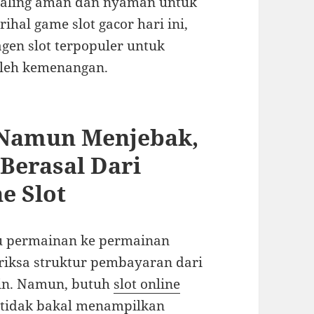
paling aman dan nyaman untuk
ihal game slot gacor hari ini,
gen slot terpopuler untuk
leh kemenangan.
Namun Menjebak,
Berasal Dari
e Slot
tu permainan ke permainan
riksa struktur pembayaran dari
in. Namun, butuh
slot online
o tidak bakal menampilkan