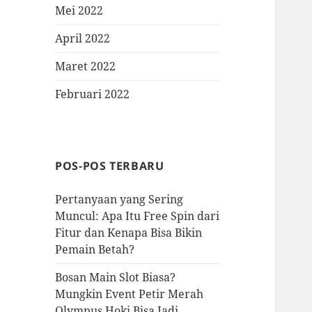
Mei 2022
April 2022
Maret 2022
Februari 2022
POS-POS TERBARU
Pertanyaan yang Sering
Muncul: Apa Itu Free Spin dari
Fitur dan Kenapa Bisa Bikin
Pemain Betah?
Bosan Main Slot Biasa?
Mungkin Event Petir Merah
Olympus Hoki Bisa Jadi