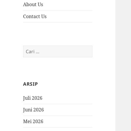
About Us
Contact Us
Cari
untuk:
ARSIP
Juli 2026
Juni 2026
Mei 2026