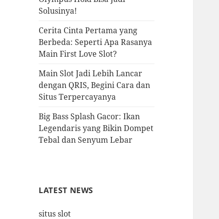
Solusinya!
Cerita Cinta Pertama yang
Berbeda: Seperti Apa Rasanya
Main First Love Slot?
Main Slot Jadi Lebih Lancar
dengan QRIS, Begini Cara dan
Situs Terpercayanya
Big Bass Splash Gacor: Ikan
Legendaris yang Bikin Dompet
Tebal dan Senyum Lebar
LATEST NEWS
situs slot