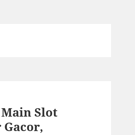
Main Slot
r Gacor,