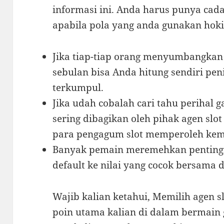
informasi ini. Anda harus punya cad
apabila pola yang anda gunakan hoki s
Jika tiap-tiap orang menyumbangkan 
sebulan bisa Anda hitung sendiri pen
terkumpul.
Jika udah cobalah cari tahu perihal g
sering dibagikan oleh pihak agen sl
para pengagum slot memperoleh ke
Banyak pemain meremehkan penting
default ke nilai yang cocok bersama
Wajib kalian ketahui, Memilih agen s
poin utama kalian di dalam bermain 