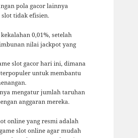
angan pola gacor lainnya
lot tidak efisien.
kekalahan 0,01%, setelah
imbunan nilai jackpot yang
ame slot gacor hari ini, dimana
ot terpopuler untuk membantu
menangan.
nya mengatur jumlah taruhan
 dengan anggaran mereka.
lot online yang resmi adalah
game slot online agar mudah