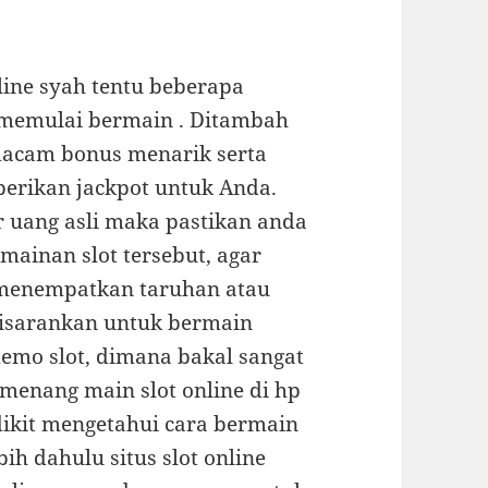
line syah tentu beberapa
memulai bermain . Ditambah
macam bonus menarik serta
erikan jackpot untuk Anda.
 uang asli maka pastikan anda
ainan slot tersebut, agar
menempatkan taruhan atau
t disarankan untuk bermain
emo slot, dimana bakal sangat
menang main slot online di hp
dikit mengetahui cara bermain
ih dahulu situs slot online