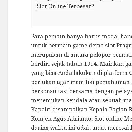
Slot Online Terbesar?
Para pemain hanya harus modal hand
untuk bermain game demo slot Pragm
merupakan di antara pelopor permain
berdiri sejak tahun 1994. Mainkan ga
yang bisa Anda lakukan di platform C
perlukan agar memiliki pemahaman 
berkonsultasi bersama dengan pelay
menemukan kendala atau sebuah mas
Kapolri disampaikan Kepala Bagian R
Komjen Agus Adrianto. Slot online Me
daring waktu ini udah amat meres