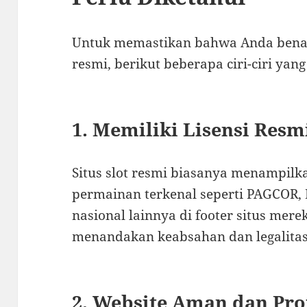
Untuk memastikan bahwa Anda benar
resmi, berikut beberapa ciri-ciri yan
1. Memiliki Lisensi Resm
Situs slot resmi biasanya menampilka
permainan terkenal seperti PAGCOR
nasional lainnya di footer situs mere
menandakan keabsahan dan legalitas
2. Website Aman dan Pro