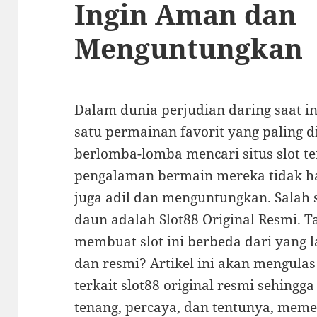
Ingin Aman dan
Menguntungkan
Dalam dunia perjudian daring saat ini
satu permainan favorit yang paling 
berlomba-lomba mencari situs slot t
pengalaman bermain mereka tidak h
juga adil dan menguntungkan. Salah 
daun adalah Slot88 Original Resmi. 
membuat slot ini berbeda dari yang
dan resmi? Artikel ini akan mengula
terkait slot88 original resmi sehing
tenang, percaya, dan tentunya, mem