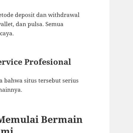
etode deposit dan withdrawal
wallet, dan pulsa. Semua
rcaya.
rvice Profesional
 bahwa situs tersebut serius
mainnya.
 Memulai Bermain
smi