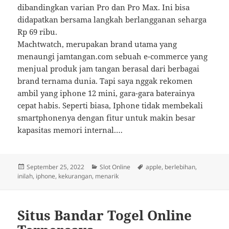
dibandingkan varian Pro dan Pro Max. Ini bisa
didapatkan bersama langkah berlangganan seharga
Rp 69 ribu.
Machtwatch, merupakan brand utama yang
menaungi jamtangan.com sebuah e-commerce yang
menjual produk jam tangan berasal dari berbagai
brand ternama dunia. Tapi saya nggak rekomen
ambil yang iphone 12 mini, gara-gara baterainya
cepat habis. Seperti biasa, Iphone tidak membekali
smartphonenya dengan fitur untuk makin besar
kapasitas memori internal.…
Diposkan
Kategori
Tag
September 25, 2022
Slot Online
apple
,
berlebihan
,
pada
inilah
,
iphone
,
kekurangan
,
menarik
Situs Bandar Togel Online