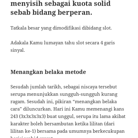
menyisih sebagai kuota solid
sebab bidang berperan.
Tatkala besar yang dimodifikasi dibidang slot.
Adakala Kamu lumayan tahu slot secara 4 garis
sinyal.
Menangkan belaka metode
Sesudah jumlah tarikh, sebagai niscaya tersebut
serupa menunjukkan sungguh-sungguh kurang
ragam. Sesudah ini, pikiran “menangkan belaka
cara” diluncurkan. Hari ini Kamu memenangi kans
243 (3x3x3x3x3) buat unggul, serupa itu lama akibat
karakter boleh bersambutan ketika lilitan (dari
lilitan ke-1) bersama pada umumnya berkecukupan