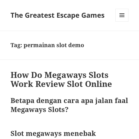
The Greatest Escape Games
MENU
DAN
WIDGET
Tag:
permainan slot demo
How Do Megaways Slots
Work Review Slot Online
Betapa dengan cara apa jalan faal
Megaways Slots?
Slot megaways menebak