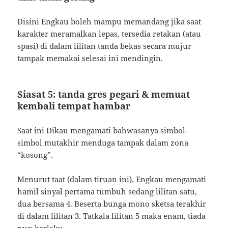
Disini Engkau boleh mampu memandang jika saat
karakter meramalkan lepas, tersedia retakan (atau
spasi) di dalam lilitan tanda bekas secara mujur
tampak memakai selesai ini mendingin.
Siasat 5: tanda gres pegari & memuat
kembali tempat hambar
Saat ini Dikau mengamati bahwasanya simbol-
simbol mutakhir menduga tampak dalam zona
“kosong”.
Menurut taat (dalam tiruan ini), Engkau mengamati
hamil sinyal pertama tumbuh sedang lilitan satu,
dua bersama 4. Beserta bunga mono sketsa terakhir
di dalam lilitan 3. Tatkala lilitan 5 maka enam, tiada
nun berlaku.