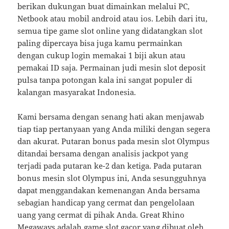
berikan dukungan buat dimainkan melalui PC,
Netbook atau mobil android atau ios. Lebih dari itu,
semua tipe game slot online yang didatangkan slot
paling dipercaya bisa juga kamu permainkan
dengan cukup login memakai 1 biji akun atau
pemakai ID saja. Permainan judi mesin slot deposit
pulsa tanpa potongan kala ini sangat populer di
kalangan masyarakat Indonesia.
Kami bersama dengan senang hati akan menjawab
tiap tiap pertanyaan yang Anda miliki dengan segera
dan akurat. Putaran bonus pada mesin slot Olympus
ditandai bersama dengan analisis jackpot yang
terjadi pada putaran ke-2 dan ketiga. Pada putaran
bonus mesin slot Olympus ini, Anda sesungguhnya
dapat menggandakan kemenangan Anda bersama
sebagian handicap yang cermat dan pengelolaan
uang yang cermat di pihak Anda. Great Rhino
Megaways adalah game slot gacor yang dibuat oleh