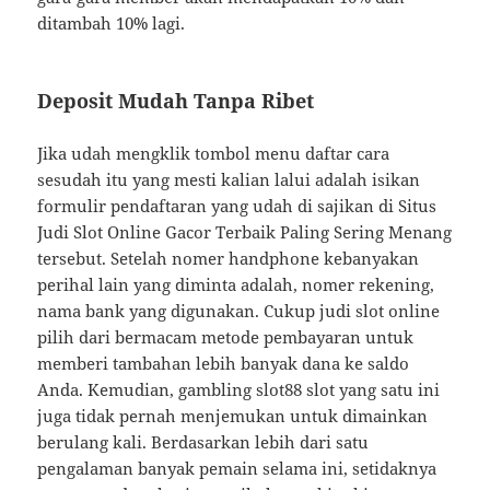
ditambah 10% lagi.
Deposit Mudah Tanpa Ribet
Jika udah mengklik tombol menu daftar cara
sesudah itu yang mesti kalian lalui adalah isikan
formulir pendaftaran yang udah di sajikan di Situs
Judi Slot Online Gacor Terbaik Paling Sering Menang
tersebut. Setelah nomer handphone kebanyakan
perihal lain yang diminta adalah, nomer rekening,
nama bank yang digunakan. Cukup judi slot online
pilih dari bermacam metode pembayaran untuk
memberi tambahan lebih banyak dana ke saldo
Anda. Kemudian, gambling slot88 slot yang satu ini
juga tidak pernah menjemukan untuk dimainkan
berulang kali. Berdasarkan lebih dari satu
pengalaman banyak pemain selama ini, setidaknya