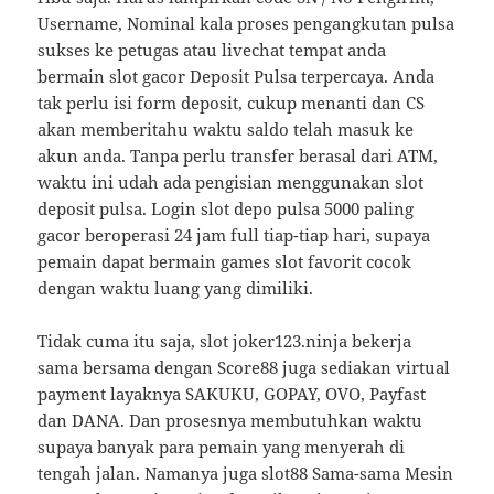
Username, Nominal kala proses pengangkutan pulsa
sukses ke petugas atau livechat tempat anda
bermain slot gacor Deposit Pulsa terpercaya. Anda
tak perlu isi form deposit, cukup menanti dan CS
akan memberitahu waktu saldo telah masuk ke
akun anda. Tanpa perlu transfer berasal dari ATM,
waktu ini udah ada pengisian menggunakan slot
deposit pulsa. Login slot depo pulsa 5000 paling
gacor beroperasi 24 jam full tiap-tiap hari, supaya
pemain dapat bermain games slot favorit cocok
dengan waktu luang yang dimiliki.
Tidak cuma itu saja, slot joker123.ninja bekerja
sama bersama dengan Score88 juga sediakan virtual
payment layaknya SAKUKU, GOPAY, OVO, Payfast
dan DANA. Dan prosesnya membutuhkan waktu
supaya banyak para pemain yang menyerah di
tengah jalan. Namanya juga slot88 Sama-sama Mesin