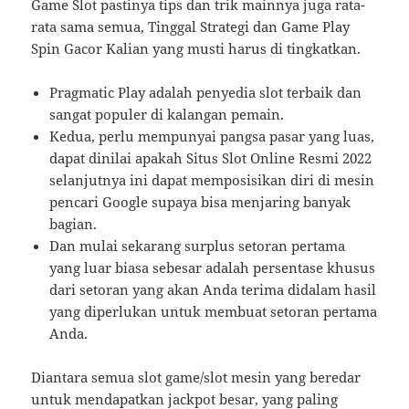
Game Slot pastinya tips dan trik mainnya juga rata-
rata sama semua, Tinggal Strategi dan Game Play
Spin Gacor Kalian yang musti harus di tingkatkan.
Pragmatic Play adalah penyedia slot terbaik dan
sangat populer di kalangan pemain.
Kedua, perlu mempunyai pangsa pasar yang luas,
dapat dinilai apakah Situs Slot Online Resmi 2022
selanjutnya ini dapat memposisikan diri di mesin
pencari Google supaya bisa menjaring banyak
bagian.
Dan mulai sekarang surplus setoran pertama
yang luar biasa sebesar adalah persentase khusus
dari setoran yang akan Anda terima didalam hasil
yang diperlukan untuk membuat setoran pertama
Anda.
Diantara semua slot game/slot mesin yang beredar
untuk mendapatkan jackpot besar, yang paling