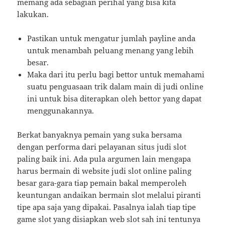
memang ada sebagian perihal yang bisa kita
lakukan.
Pastikan untuk mengatur jumlah payline anda
untuk menambah peluang menang yang lebih
besar.
Maka dari itu perlu bagi bettor untuk memahami
suatu penguasaan trik dalam main di judi online
ini untuk bisa diterapkan oleh bettor yang dapat
menggunakannya.
Berkat banyaknya pemain yang suka bersama
dengan performa dari pelayanan situs judi slot
paling baik ini. Ada pula argumen lain mengapa
harus bermain di website judi slot online paling
besar gara-gara tiap pemain bakal memperoleh
keuntungan andaikan bermain slot melalui piranti
tipe apa saja yang dipakai. Pasalnya ialah tiap tipe
game slot yang disiapkan web slot sah ini tentunya