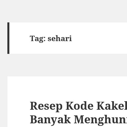
Tag:
sehari
Resep Kode Kake
Banyak Menghuni