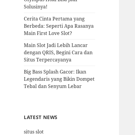
Solusinya!
Cerita Cinta Pertama yang
Berbeda: Seperti Apa Rasanya
Main First Love Slot?
Main Slot Jadi Lebih Lancar
dengan QRIS, Begini Cara dan
Situs Terpercayanya
Big Bass Splash Gacor: Ikan
Legendaris yang Bikin Dompet
Tebal dan Senyum Lebar
LATEST NEWS
situs slot