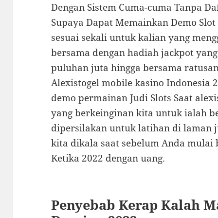
Dengan Sistem Cuma-cuma Tanpa Daft
Supaya Dapat Memainkan Demo Slot 
sesuai sekali untuk kalian yang men
bersama dengan hadiah jackpot yang 
puluhan juta hingga bersama ratusan
Alexistogel mobile kasino Indonesia 2
demo permainan Judi Slots Saat alexis
yang berkeinginan kita untuk ialah 
dipersilakan untuk latihan di laman j
kita dikala saat sebelum Anda mulai 
Ketika 2022 dengan uang.
Penyebab Kerap Kalah Ma