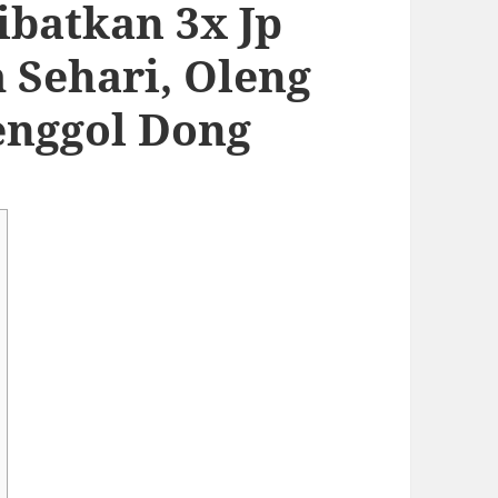
batkan 3x Jp
 Sehari, Oleng
enggol Dong