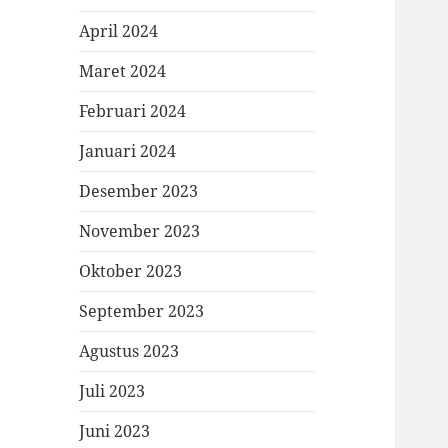
April 2024
Maret 2024
Februari 2024
Januari 2024
Desember 2023
November 2023
Oktober 2023
September 2023
Agustus 2023
Juli 2023
Juni 2023